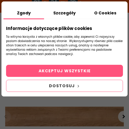
07
24
39
g
m
s
Zgody
Szczegóły
O Cookies
0
Szukaj
Informacje dotyczące plików cookies
Ta witryna korzysta z własnych plików cookie, aby zapewnić Ci najwyższy
poziom doświadczenia na naszej stronie . Wykorzystujemy również pliki cookie
stron trzecich w celu ulepszenia naszych usług, analizy a nastepnie
Strona Główna
Płytki Łazienkowe
Ceram
wyświetlania reklam związanych z Twoimi preferencjami na podstawie
produktu
analizy Twoich zachowań podczas nawigacji.
AKCEPTUJ WSZYSTKIE
DOSTOSUJ