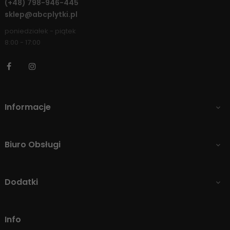
(+48)
798-946-445
sklep@abcplytki.pl
poniedziałek - piątek
8:00 - 17:00
Facebook
Instagram
Informacje

Biuro Obsługi

Dodatki

Info