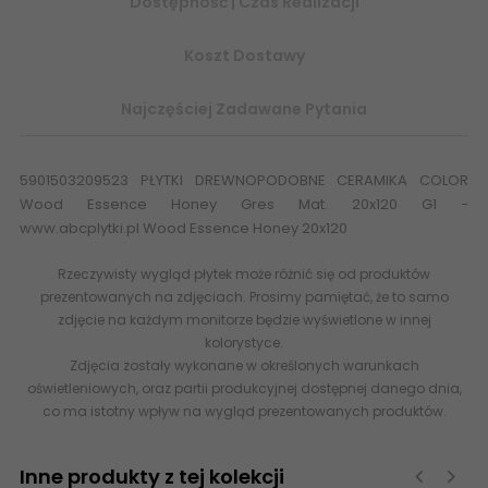
Dostępność | Czas Realizacji
Koszt Dostawy
Najczęściej Zadawane Pytania
5901503209523 PŁYTKI DREWNOPODOBNE CERAMIKA COLOR
Wood Essence Honey Gres Mat. 20x120 G1 -
www.abcplytki.pl Wood Essence Honey 20x120
Rzeczywisty wygląd płytek może różnić się od produktów
prezentowanych na zdjęciach. Prosimy pamiętać, że to samo
zdjęcie na każdym monitorze będzie wyświetlone w innej
kolorystyce.
Zdjęcia zostały wykonane w określonych warunkach
oświetleniowych, oraz partii produkcyjnej dostępnej danego dnia,
co ma istotny wpływ na wygląd prezentowanych produktów.
Inne produkty z tej kolekcji