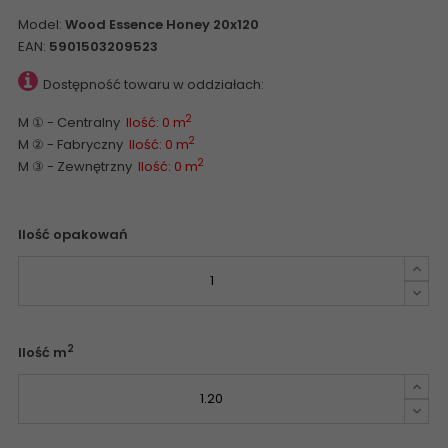
Model:
Wood Essence Honey 20x120
EAN:
5901503209523
Dostępność towaru w oddziałach:
2
M ① - Centralny
Ilość: 0 m
2
M ② - Fabryczny
Ilość: 0 m
2
M ③ - Zewnętrzny
Ilość: 0 m
Ilość opakowań
2
Ilość m