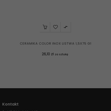

CERAMIKA COLOR INOX LISTWA 1,5X75 G1
Cena
26,10 zł
za sztukę
Kontakt