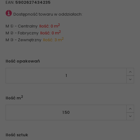
EAN:
5902627434235
Dostępność towaru w oddziałach:
2
M ① - Centralny
Ilość: 0 m
2
M ② - Fabryczny
Ilość: 0 m
2
M ③ - Zewnętrzny
Ilość: 3 m
Ilość opakowań
2
Ilość m
Ilość sztuk