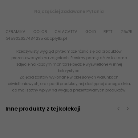
Najczęściej Zadawane Pytania
CERAMIKA COLOR CALACATTA GOLD RETT. 25x75
G1 5902627434235 abcplytki.pl
Rzeczywisty wygląd płytek może różnić się od produktów
prezentowanych na zdjęciach. Prosimy pamiętać, że to samo
zdjęcie na każdym monitorze będzie wyświetlone w innej
kolorystyce.
Zdjęcia zostały wykonane w określonych warunkach
oświetleniowych, oraz partii produkcyjnej dostępnej danego dnia,
co ma istotny wpływ na wygląd prezentowanych produktów.
Inne produkty z tej kolekcji
‹
›