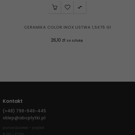

CERAMIKA COLOR INOX LISTWA 1,5X75 G1
Cena
26,10 zł
za sztukę
Kontakt
(+48)
798-946-445
sklep@abcplytki.pl
poniedziałek - piątek
8:00 - 17:00