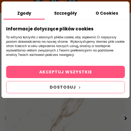
15
51
52
g
m
s
Zgody
Szczegóły
O Cookies
0
Szukaj
Informacje dotyczące plików cookies
Ta witryna korzysta z własnych plików cookie, aby zapewnić Ci najwyższy
poziom doświadczenia na naszej stronie . Wykorzystujemy również pliki cookie
stron trzecich w celu ulepszenia naszych usług, analizy a nastepnie
Strona Główna
Płytki Łazienkowe
Ceram
wyświetlania reklam związanych z Twoimi preferencjami na podstawie
produktu
analizy Twoich zachowań podczas nawigacji.
AKCEPTUJ WSZYSTKIE
DOSTOSUJ