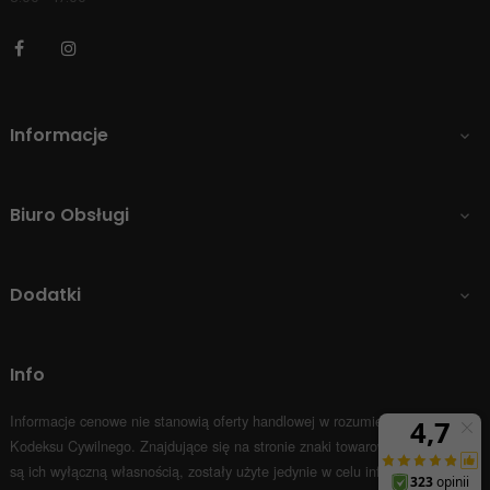
Facebook
Instagram
Informacje

Biuro Obsługi

Dodatki

Info
Informacje cenowe nie stanowią oferty handlowej w rozumieniu Art.66 par.1
Kodeksu Cywilnego.
Znajdujące się na stronie znaki towarowe i nazwy firm
są ich wyłączną własnością, zostały użyte jedynie w celu informacyjnym.