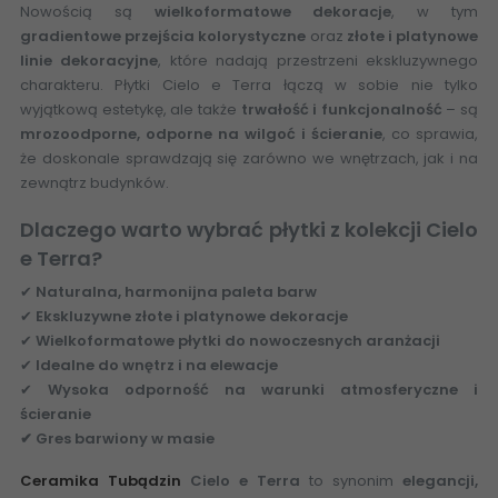
Nowością są
wielkoformatowe dekoracje
, w tym
gradientowe przejścia kolorystyczne
oraz
złote i platynowe
linie dekoracyjne
, które nadają przestrzeni ekskluzywnego
charakteru. Płytki Cielo e Terra łączą w sobie nie tylko
wyjątkową estetykę, ale także
trwałość i funkcjonalność
– są
mrozoodporne, odporne na wilgoć i ścieranie
, co sprawia,
że doskonale sprawdzają się zarówno we wnętrzach, jak i na
zewnątrz budynków.
Dlaczego warto wybrać płytki z kolekcji Cielo
e Terra?
✔
Naturalna, harmonijna paleta barw
✔
Ekskluzywne złote i platynowe dekoracje
✔
Wielkoformatowe płytki do nowoczesnych aranżacji
✔
Idealne do wnętrz i na elewacje
✔
Wysoka odporność na warunki atmosferyczne i
ścieranie
✔ Gres barwiony w masie
Ceramika Tubądzin
Cielo e Terra
to synonim
elegancji,