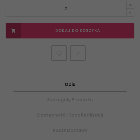
DODAJ DO KOSZYKA


Opis
Szczegóły Produktu
Dostępność | Czas Realizacji
Koszt Dostawy