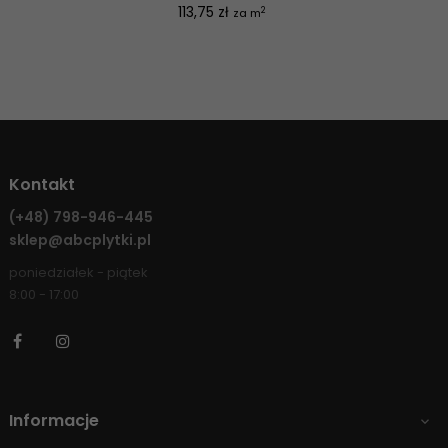
Cena
113,75 zł
2
za m
Kontakt
(+48)
798-946-445
sklep@abcplytki.pl
poniedziałek - piątek
8:00 - 17:00
Facebook
Instagram
Informacje
