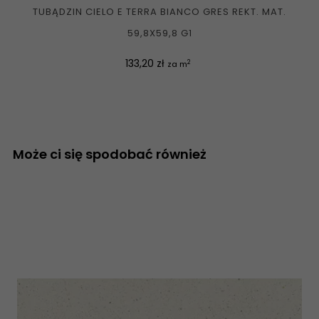
TUBĄDZIN CIELO E TERRA BIANCO GRES REKT. MAT.
59,8X59,8 G1
Cena
133,20 zł
2
za m
Może ci się spodobać również