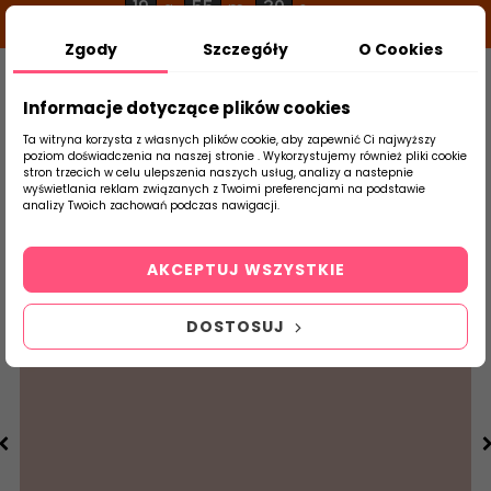
19
55
30
g
m
s
Zgody
Szczegóły
O Cookies
0
Szukaj
Informacje dotyczące plików cookies
Ta witryna korzysta z własnych plików cookie, aby zapewnić Ci najwyższy
poziom doświadczenia na naszej stronie . Wykorzystujemy również pliki cookie
stron trzecich w celu ulepszenia naszych usług, analizy a nastepnie
Strona Główna
Salon / Taras
Tubądzin
wyświetlania reklam związanych z Twoimi preferencjami na podstawie
produktu
analizy Twoich zachowań podczas nawigacji.
AKCEPTUJ WSZYSTKIE
DOSTOSUJ