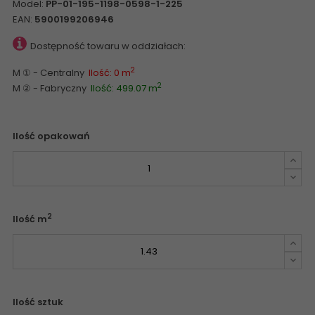
Model:
PP-01-195-1198-0598-1-225
EAN:
5900199206946
Dostępność towaru w oddziałach:
2
M ① - Centralny
Ilość: 0 m
2
M ② - Fabryczny
Ilość: 499.07 m
Ilość opakowań
2
Ilość m
Ilość sztuk