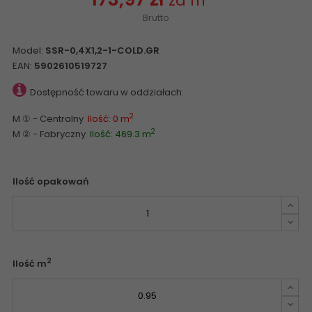
za m
Brutto
Model:
SSR-0,4X1,2-1-COLD.GR
EAN:
5902610519727
Dostępność towaru w oddziałach:
2
M ① - Centralny
Ilość: 0 m
2
M ② - Fabryczny
Ilość: 469.3 m
Ilość opakowań
2
Ilość m