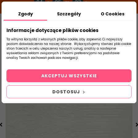
04
06
22
g
m
s
Zgody
Szczegóły
O Cookies
0
Szukaj
Informacje dotyczące plików cookies
Ta witryna korzysta z własnych plików cookie, aby zapewnić Ci najwyższy
poziom doświadczenia na naszej stronie . Wykorzystujemy również pliki cookie
stron trzecich w celu ulepszenia naszych usług, analizy a nastepnie
Strona Główna
Płytki Łazienkowe
Parad
wyświetlania reklam związanych z Twoimi preferencjami na podstawie
produktu
analizy Twoich zachowań podczas nawigacji.
AKCEPTUJ WSZYSTKIE
DOSTOSUJ