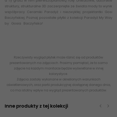
a Ty grasz w nim pierwszoplanową rolę. Unikatowe, autorskie
struktury,
strukturalne 3D
zaczerpnięte ze świata mody to wynik
współpracy Ceramiki Paradyż i niezwykłej projektantki Gosi
Baczyńskiej. Poznaj pozostałe płytki z kolekcji
Paradyż My Way
by Gosia Baczyńska
!
esklep ceramika Paradyż My Way -
internetowy sklep z płytkami dystrybutor gresu ceramiki salon
sprzedaży online eplytki abcpłytki - 40x120
5902610519727
PARADYŻ (My Way) Cold Crown Grey Ściana Struktura Rekt.
39,8x119,8 40x120 SSR-0,4X1,2-1-COLD.GR
Rzeczywisty wygląd płytek może różnić się od produktów
prezentowanych na zdjęciach. Prosimy pamiętać, że to samo
zdjęcie na każdym monitorze będzie wyświetlone w innej
kolorystyce.
Zdjęcia zostały wykonane w określonych warunkach
oświetleniowych, oraz partii produkcyjnej dostępnej danego dnia,
co ma istotny wpływ na wygląd prezentowanych produktów.
Inne produkty z tej kolekcji
‹
›