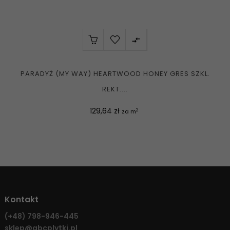

PARADYŻ (MY WAY) HEARTWOOD HONEY GRES SZKL.
REKT....
Cena
129,64 zł
2
za m
Kontakt
(+48)
798-946-445
sklep@abcplytki.pl