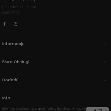
poniedziałek - piątek
8:00 - 17:00
Facebook
Instagram
Informacje

Biuro Obsługi

Dodatki

Info
Informacje cenowe nie stanowią oferty handlowej w rozumieniu Art.66 par.1