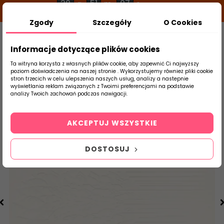
20
51
07
g
m
s
Zgody
Szczegóły
O Cookies
0
Szukaj
Informacje dotyczące plików cookies
Ta witryna korzysta z własnych plików cookie, aby zapewnić Ci najwyższy
poziom doświadczenia na naszej stronie . Wykorzystujemy również pliki cookie
stron trzecich w celu ulepszenia naszych usług, analizy a nastepnie
Strona Główna
Płytki Łazienkowe
Parad
wyświetlania reklam związanych z Twoimi preferencjami na podstawie
produktu
analizy Twoich zachowań podczas nawigacji.
AKCEPTUJ WSZYSTKIE
DOSTOSUJ