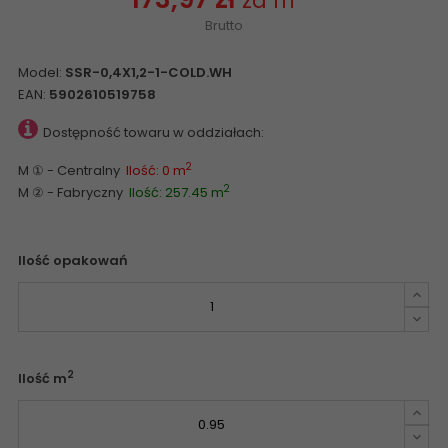
za m
Brutto
Model:
SSR-0,4X1,2-1-COLD.WH
EAN:
5902610519758
Dostępność towaru w oddziałach:
2
M ① - Centralny
Ilość: 0 m
2
M ② - Fabryczny
Ilość: 257.45 m
Ilość opakowań
2
Ilość m