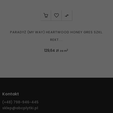

PARADYŻ (MY WAY) HEARTWOOD HONEY GRES SZKL.
REKT....
Cena
129,64 zł
2
za m
Kontakt
(+48)
798-946-445
sklep@abcplytki.pl