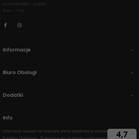
poniedziałek - piątek
8:00 - 17:00
Facebook
Instagram
Informacje

Biuro Obsługi

Dodatki

Info
Informacje cenowe nie stanowią oferty handlowej w rozumieniu Art.66 par.1
Kodeksu Cywilnego.
Znajdujące się na stronie znaki towarowe i nazwy firm