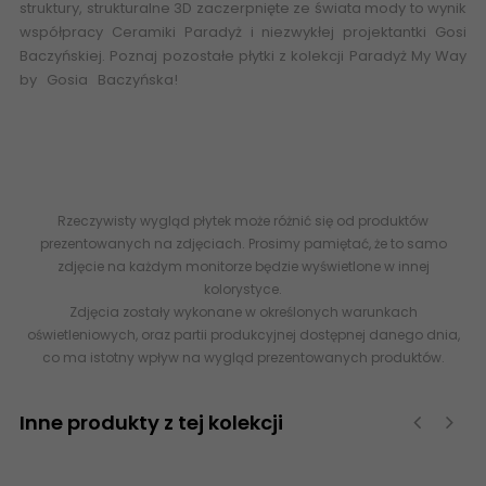
struktury,
strukturalne 3D
zaczerpnięte ze świata mody to wynik
współpracy Ceramiki Paradyż i niezwykłej projektantki Gosi
Baczyńskiej. Poznaj pozostałe płytki z kolekcji
Paradyż My Way
by Gosia Baczyńska
!
esklep ceramika Paradyż My Way -
internetowy sklep z płytkami dystrybutor gresu ceramiki salon
sprzedaży online eplytki abcpłytki - 40x120
5902610519758
PARADYŻ (My Way) Cold Crown White Ściana Struktura Rekt.
39,8x119,8 40x120 SSR-0,4X1,2-1-COLD.WH
Rzeczywisty wygląd płytek może różnić się od produktów
prezentowanych na zdjęciach. Prosimy pamiętać, że to samo
zdjęcie na każdym monitorze będzie wyświetlone w innej
kolorystyce.
Zdjęcia zostały wykonane w określonych warunkach
oświetleniowych, oraz partii produkcyjnej dostępnej danego dnia,
co ma istotny wpływ na wygląd prezentowanych produktów.
Inne produkty z tej kolekcji
‹
›