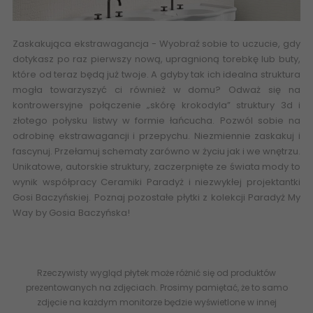
Zaskakująca ekstrawagancja - Wyobraź sobie to uczucie, gdy
dotykasz po raz pierwszy nową, upragnioną torebkę lub buty,
które od teraz będą już twoje. A gdyby tak ich idealna struktura
mogła towarzyszyć ci również w domu? Odważ się na
kontrowersyjne połączenie „skórę krokodyla”
struktury 3d
i
złotego połysku listwy w formie łańcucha. Pozwól sobie na
odrobinę ekstrawagancji i przepychu. Niezmiennie zaskakuj i
fascynuj. Przełamuj schematy zarówno w życiu jak i we wnętrzu.
Unikatowe, autorskie struktury, zaczerpnięte ze świata mody to
wynik współpracy Ceramiki Paradyż i niezwykłej projektantki
Gosi Baczyńskiej. Poznaj pozostałe płytki z kolekcji
Paradyż My
Way by Gosia Baczyńska
!
LS--045X398-1-FASP.BK PARADYŻ (My
Way) Fashion Spirit Black Listwa Struktura Połysk 4,5x39,8
5902610549618
Rzeczywisty wygląd płytek może różnić się od produktów
prezentowanych na zdjęciach. Prosimy pamiętać, że to samo
zdjęcie na każdym monitorze będzie wyświetlone w innej