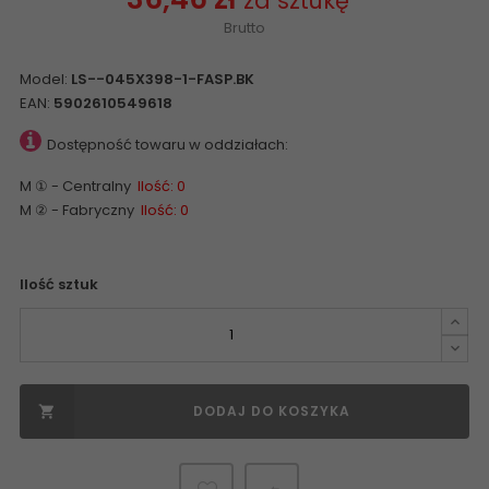
za sztukę
Brutto
Model:
LS--045X398-1-FASP.BK
EAN:
5902610549618
Dostępność towaru w oddziałach:
M ① - Centralny
Ilość: 0
M ② - Fabryczny
Ilość: 0
Ilość sztuk
DODAJ DO KOSZYKA
