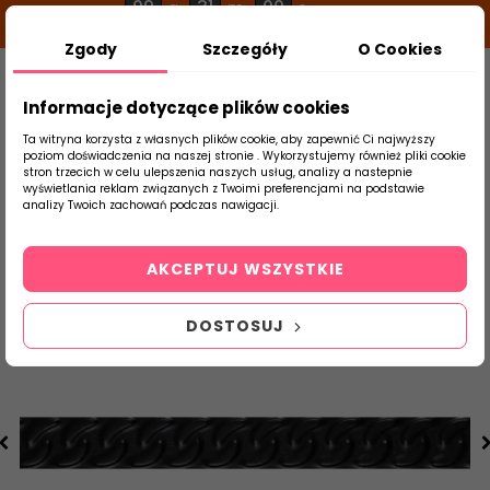
09
31
00
g
m
s
Zgody
Szczegóły
O Cookies
0
Szukaj
Informacje dotyczące plików cookies
Ta witryna korzysta z własnych plików cookie, aby zapewnić Ci najwyższy
poziom doświadczenia na naszej stronie . Wykorzystujemy również pliki cookie
stron trzecich w celu ulepszenia naszych usług, analizy a nastepnie
Strona Główna
Płytki Łazienkowe
Parad
wyświetlania reklam związanych z Twoimi preferencjami na podstawie
produktu
analizy Twoich zachowań podczas nawigacji.
AKCEPTUJ WSZYSTKIE
DOSTOSUJ