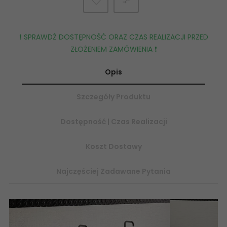

❗️ SPRAWDŹ DOSTĘPNOŚĆ ORAZ CZAS REALIZACJI PRZED
ZŁOŻENIEM ZAMÓWIENIA ❗️
Opis
Szczegóły Produktu
Dostępność | Czas Realizacji
Koszt Dostawy
Najczęściej Zadawane Pytania