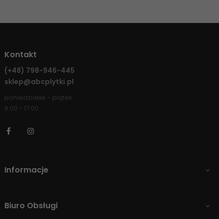
Kontakt
(+48)
798-946-445
sklep@abcplytki.pl
poniedziałek - piątek
8:00 - 17:00
Facebook
Instagram
Informacje

Biuro Obsługi
