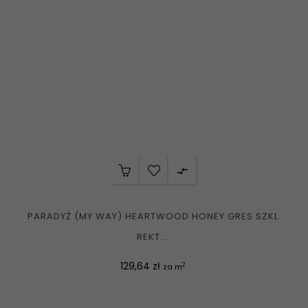

PARADYŻ (MY WAY) HEARTWOOD HONEY GRES SZKL.
REKT....
Cena
129,64 zł
2
za m