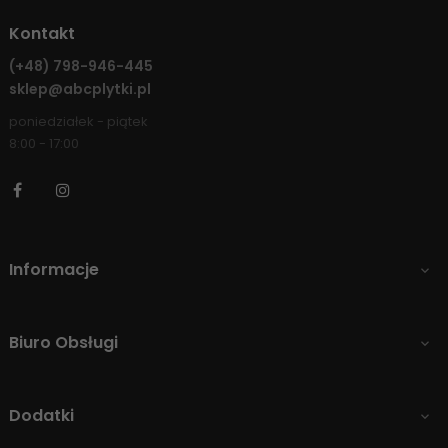
Kontakt
(+48)
798-946-445
sklep@abcplytki.pl
poniedziałek - piątek
8:00 - 17:00
Facebook
Instagram
Informacje

Biuro Obsługi

Dodatki
