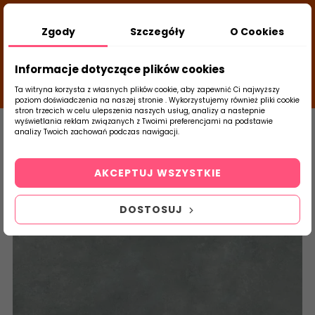
DODATKOWY RABAT Z KODEM:
NEWLOOK26
/
Zgody
Szczegóły
O Cookies
TUBADZIN
- DODAJ PRODUKT DO KOSZYKA, UŻYJ
23
KODÓW I SPRAWDŹ ILE ZAOSZCZĘDZISZ
d
close
Informacje dotyczące plików cookies
15
24
37
g
m
s
Ta witryna korzysta z własnych plików cookie, aby zapewnić Ci najwyższy
poziom doświadczenia na naszej stronie . Wykorzystujemy również pliki cookie
stron trzecich w celu ulepszenia naszych usług, analizy a nastepnie
Strona Główna
Salon / Taras
Tubądzin
wyświetlania reklam związanych z Twoimi preferencjami na podstawie
analizy Twoich zachowań podczas nawigacji.
0
Szukaj
AKCEPTUJ WSZYSTKIE
produktu
DOSTOSUJ