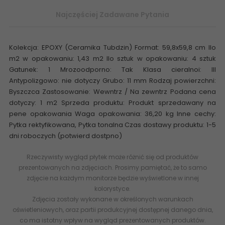
Najczęściej Zadawane Pytania
Kolekcja: EPOXY (Ceramika Tubdzin) Format: 59,8x59,8 cm Ilo
m2 w opakowaniu: 1,43 m2 Ilo sztuk w opakowaniu: 4 sztuk
Gatunek: 1 Mrozoodporno: Tak Klasa cieralnoi: III
Antypolizgowo: nie dotyczy Grubo: 11 mm Rodzaj powierzchni:
Byszczca Zastosowanie: Wewntrz / Na zewntrz Podana cena
dotyczy: 1 m2 Sprzeda produktu: Produkt sprzedawany na
pene opakowania Waga opakowania: 36,20 kg Inne cechy:
Pytka rektyfikowana, Pytka tonalna Czas dostawy produktu: 1-5
dni roboczych (potwierd dostpno)
Rzeczywisty wygląd płytek może różnić się od produktów
prezentowanych na zdjęciach. Prosimy pamiętać, że to samo
zdjęcie na każdym monitorze będzie wyświetlone w innej
kolorystyce.
Zdjęcia zostały wykonane w określonych warunkach
oświetleniowych, oraz partii produkcyjnej dostępnej danego dnia,
co ma istotny wpływ na wygląd prezentowanych produktów.