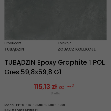
Producent
Kolekcja
TUBĄDZIN
ZOBACZ KOLEKCJE
TUBĄDZIN Epoxy Graphite 1 POL
Gres 59,8x59,8 G1
115,13 zł
2
za m
Brutto
Model:
PP-01-141-0598-0598-1-001
EAN:
5900199135871