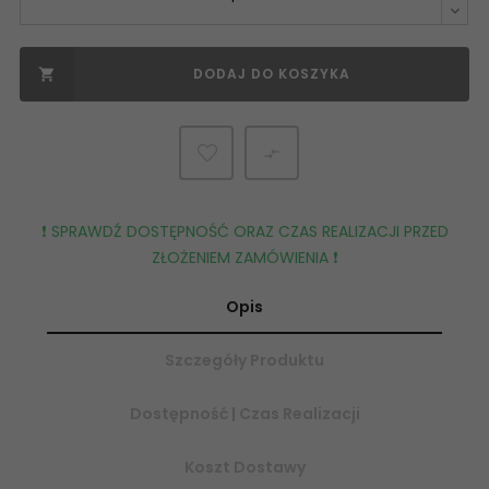
DODAJ DO KOSZYKA


❗️ SPRAWDŹ DOSTĘPNOŚĆ ORAZ CZAS REALIZACJI PRZED
ZŁOŻENIEM ZAMÓWIENIA ❗️
Opis
Szczegóły Produktu
Dostępność | Czas Realizacji
Koszt Dostawy