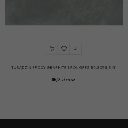

TUBĄDZIN EPOXY GRAPHITE 1 POL GRES 59,8X59,8 G1
Cena
115,13 zł
2
za m