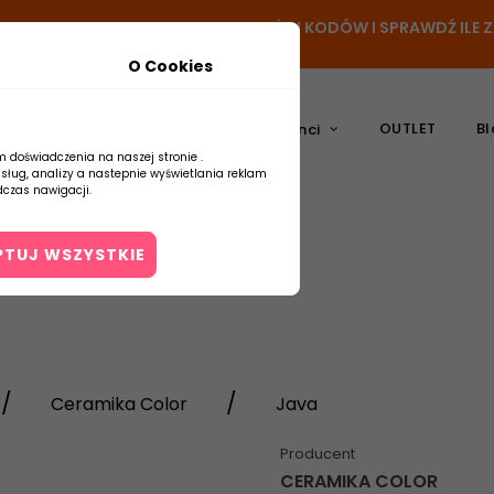
- DODAJ PRODUKT DO KOSZYKA, UŻYJ KODÓW I SPRAWDŹ ILE
O Cookies
OUTLET
Bl
atura
Ceramika
Producenci
m doświadczenia na naszej stronie .
usług, analizy a nastepnie wyświetlania reklam
czas nawigacji.
PTUJ WSZYSTKIE
Kontakt
Ceramika Color
Java
Producent
CERAMIKA COLOR