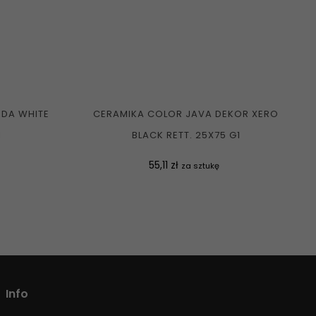
DA WHITE
CERAMIKA COLOR JAVA DEKOR XERO
1
BLACK RETT. 25X75 G1
Cena
55,11 zł
za sztukę
Info