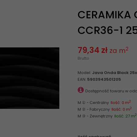
CERAMIKA 
CCR36-1 25
79,34 zł
2
za m
Brutto
Model:
Java Onda Black 25x
EAN:
5903943501205
Dostępność towaru w odd
2
M ① - Centralny
Ilość: 0 m
2
M ② - Fabryczny
Ilość: 0 m
2
M ③ - Zewnętrzny
Ilość: 27 m
Ilość opakowań