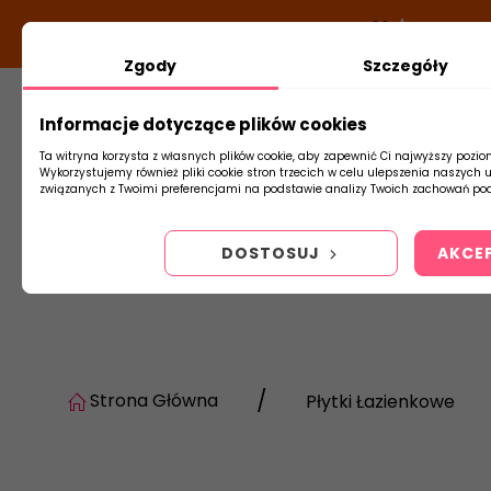
DODATKOWY RABAT Z KODEM:
NEWLOOK26
/
TUBADZIN
Zgody
Szczegóły
Informacje dotyczące plików cookies
Płytki
Arm
Ta witryna korzysta z własnych plików cookie, aby zapewnić Ci najwyższy pozio
Wykorzystujemy również pliki cookie stron trzecich w celu ulepszenia naszych 
związanych z Twoimi preferencjami na podstawie analizy Twoich zachowań pod
DOSTOSUJ
AKCE
Strona Główna
Płytki Łazienkowe