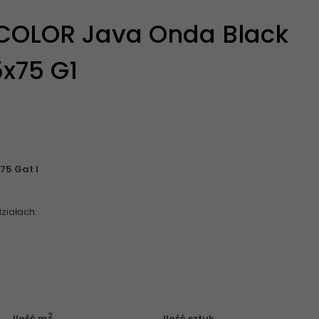
COLOR Java Onda Black
x75 G1
75 Gat I
ziałach:
2
Ilość m
Ilość sztuk