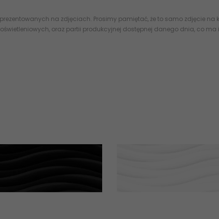
 prezentowanych na zdjęciach. Prosimy pamiętać, że to samo zdjęcie na k
oświetleniowych, oraz partii produkcyjnej dostępnej danego dnia, co ma