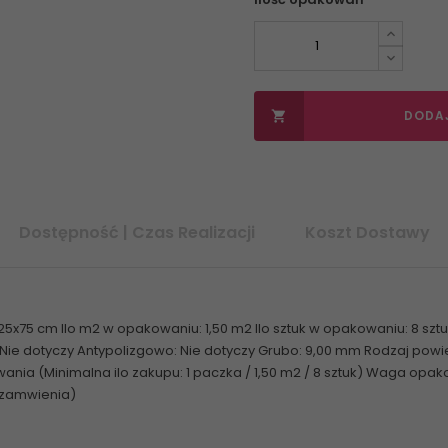
DODA

Dostępność | Czas Realizacji
Koszt Dostawy
5x75 cm Ilo m2 w opakowaniu: 1,50 m2 Ilo sztuk w opakowaniu: 8 szt
: Nie dotyczy Antypolizgowo: Nie dotyczy Grubo: 9,00 mm Rodzaj powi
ia (Minimalna ilo zakupu: 1 paczka / 1,50 m2 / 8 sztuk) Waga opako
 zamwienia)