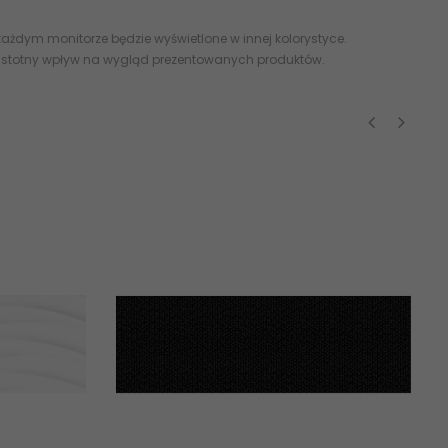
ażdym monitorze będzie wyświetlone w innej kolorystyce.
 istotny wpływ na wygląd prezentowanych produktów.
‹
›