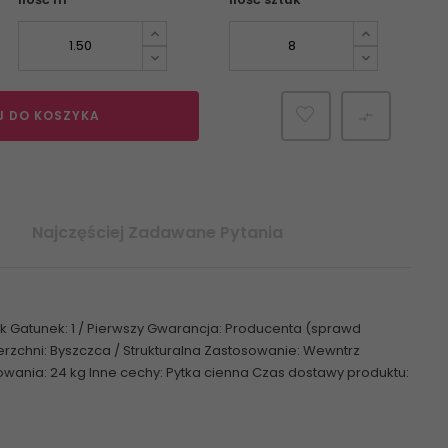
J DO KOSZYKA

Najczęściej Zadawane Pytania
uk Gatunek: 1 / Pierwszy Gwarancja: Producenta (sprawd
erzchni: Byszczca / Strukturalna Zastosowanie: Wewntrz
wania: 24 kg Inne cechy: Pytka cienna Czas dostawy produktu: