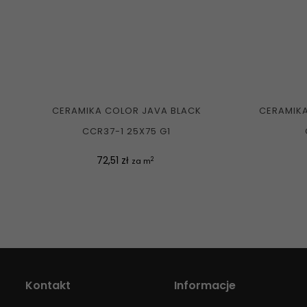
CERAMIKA COLOR JAVA BLACK
CERAMIKA
CCR37-1 25X75 G1
Cena
72,51 zł
2
za m
Kontakt
Informacje