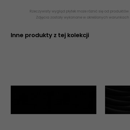
Rzeczywisty wygląd płytek może różnić się od produktów
Zdjęcia zostały wykonane w określonych warunkach 
Inne produkty z tej kolekcji