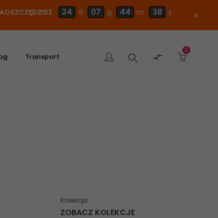
24
07
44
37
 ZAOSZCZĘDZISZ
d
g
m
s
close
0
Szukaj

og
Transport
produktu
Kolekcja
ZOBACZ KOLEKCJE