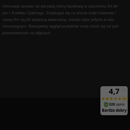
Informacje cenowe nie stanowią oferty handlowej w rozumieniu Art.66
par.1 Kodeksu Cywilnego.
Znajdujące się na stronie znaki towarowe i
nazwy firm są ich wyłączną własnością, zostały użyte jedynie w celu
informacyjnym.
Rzeczywisty wygląd produktów może różnić się od tych
prezentowanych na zdjęciach.