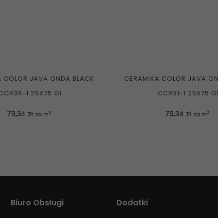
 COLOR JAVA ONDA BLACK
CERAMIKA COLOR JAVA ON
CCR36-1 25X75 G1
CCR31-1 25X75 G
Cena
Cena
79,34 zł
79,34 zł
2
2
za m
za m
Biuro Obsługi
Dodatki