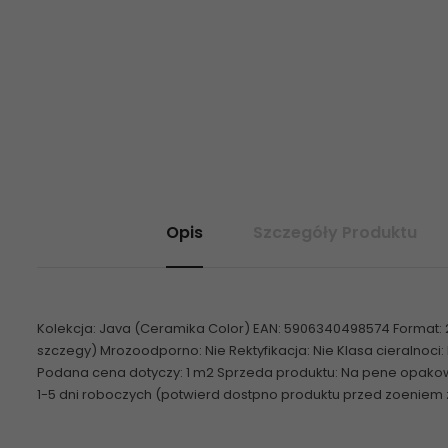
Opis
Szczegóły Produktu
Kolekcja: Java (Ceramika Color) EAN: 5906340498574 Format: 2
szczegy) Mrozoodporno: Nie Rektyfikacja: Nie Klasa cieralnoci
Podana cena dotyczy: 1 m2 Sprzeda produktu: Na pene opakowan
1-5 dni roboczych (potwierd dostpno produktu przed zoeniem