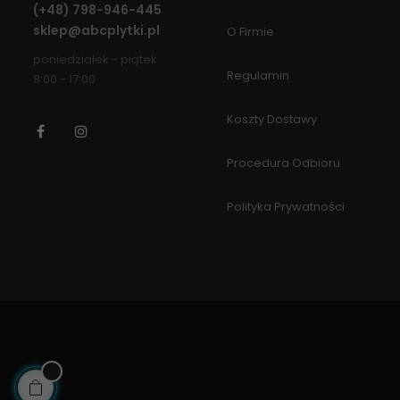
(+48)
798-946-445
sklep@abcplytki.pl
O Firmie
poniedziałek - piątek
Regulamin
8:00 - 17:00
Koszty Dostawy
Facebook
Instagram
Procedura Odbioru
Polityka Prywatności