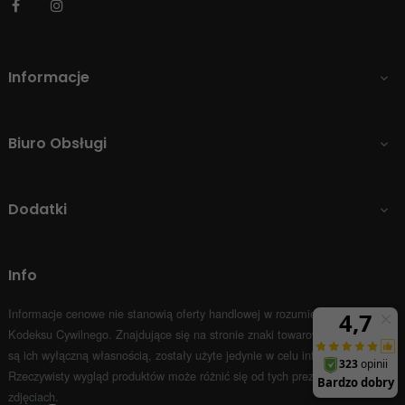
Facebook
Instagram
Informacje

Biuro Obsługi

Dodatki

Info
Informacje cenowe nie stanowią oferty handlowej w rozumieniu Art.66 par.1
Kodeksu Cywilnego.
Znajdujące się na stronie znaki towarowe i nazwy firm
są ich wyłączną własnością, zostały użyte jedynie w celu informacyjnym.
Rzeczywisty wygląd produktów może różnić się od tych prezentowanych na
zdjęciach.