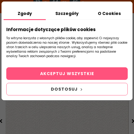
13
44
46
g
m
s
Zgody
Szczegóły
O Cookies
0
Szukaj
Informacje dotyczące plików cookies
Ta witryna korzysta z własnych plików cookie, aby zapewnić Ci najwyższy
poziom doświadczenia na naszej stronie . Wykorzystujemy również pliki cookie
stron trzecich w celu ulepszenia naszych usług, analizy a nastepnie
Strona Główna
Płytki Łazienkowe
Ceram
wyświetlania reklam związanych z Twoimi preferencjami na podstawie
produktu
analizy Twoich zachowań podczas nawigacji.
AKCEPTUJ WSZYSTKIE
DOSTOSUJ