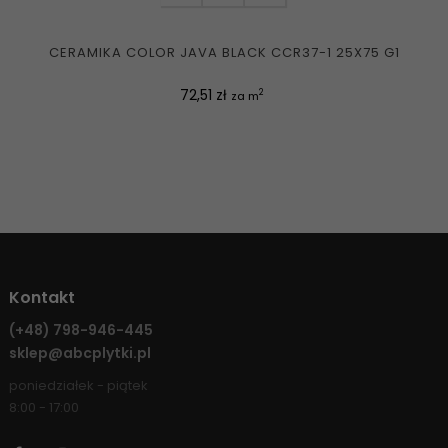
CERAMIKA COLOR JAVA BLACK CCR37-1 25X75 G1
Cena
72,51 zł
2
za m
Kontakt
(+48)
798-946-445
sklep@abcplytki.pl
poniedziałek - piątek
8:00 - 17:00