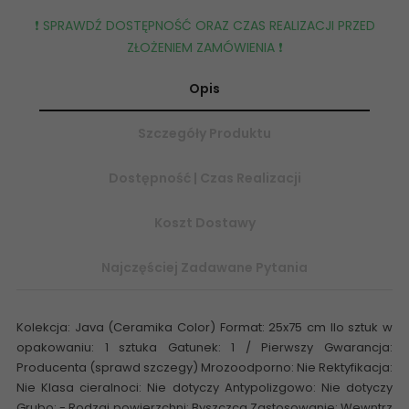
❗️ SPRAWDŹ DOSTĘPNOŚĆ ORAZ CZAS REALIZACJI PRZED
ZŁOŻENIEM ZAMÓWIENIA ❗️
Opis
Szczegóły Produktu
Dostępność | Czas Realizacji
Koszt Dostawy
Najczęściej Zadawane Pytania
Kolekcja: Java (Ceramika Color) Format: 25x75 cm Ilo sztuk w
opakowaniu: 1 sztuka Gatunek: 1 / Pierwszy Gwarancja:
Producenta (sprawd szczegy) Mrozoodporno: Nie Rektyfikacja:
Nie Klasa cieralnoci: Nie dotyczy Antypolizgowo: Nie dotyczy
Grubo: - Rodzaj powierzchni: Byszczca Zastosowanie: Wewntrz