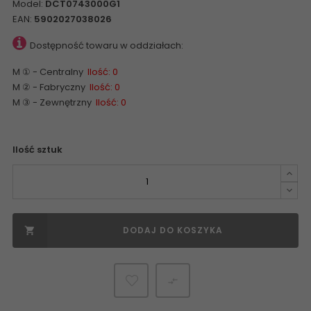
Model:
DCT0743000G1
EAN:
5902027038026
Dostępność towaru w oddziałach:
M ① - Centralny
Ilość: 0
M ② - Fabryczny
Ilość: 0
M ③ - Zewnętrzny
Ilość: 0
Ilość sztuk
DODAJ DO KOSZYKA

