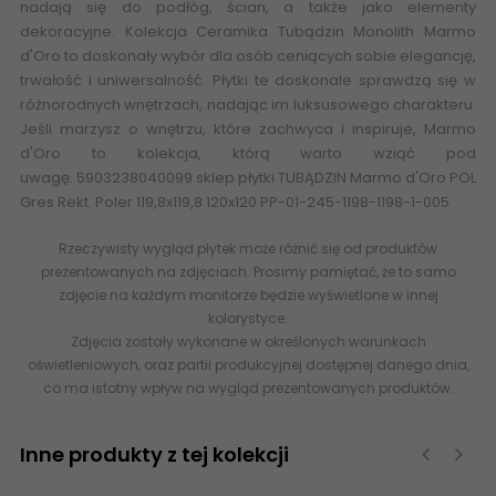
nadają się do podłóg, ścian, a także jako elementy
dekoracyjne. Kolekcja
Ceramika Tubądzin Monolith
Marmo
d'Oro to doskonały wybór dla osób ceniących sobie elegancję,
trwałość i uniwersalność. Płytki te doskonale sprawdzą się w
różnorodnych wnętrzach, nadając im luksusowego charakteru.
Jeśli marzysz o wnętrzu, które zachwyca i inspiruje, Marmo
d'Oro to kolekcja, którą warto wziąć pod
uwagę. 5903238040099 sklep płytki TUBĄDZIN Marmo d'Oro POL
Gres Rekt. Poler 119,8x119,8 120x120 PP-01-245-1198-1198-1-005
Rzeczywisty wygląd płytek może różnić się od produktów
prezentowanych na zdjęciach. Prosimy pamiętać, że to samo
zdjęcie na każdym monitorze będzie wyświetlone w innej
kolorystyce.
Zdjęcia zostały wykonane w określonych warunkach
oświetleniowych, oraz partii produkcyjnej dostępnej danego dnia,
co ma istotny wpływ na wygląd prezentowanych produktów.
Inne produkty z tej kolekcji