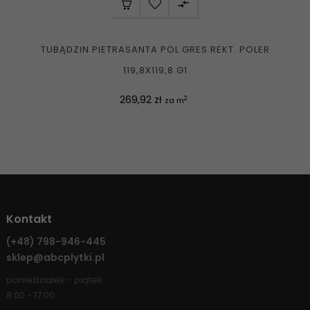

TUBĄDZIN PIETRASANTA POL GRES REKT. POLER
119,8X119,8 G1
Cena
269,92 zł
2
za m
Kontakt
(+48)
798-946-445
sklep@abcplytki.pl
poniedziałek - piątek
8:00 - 17:00