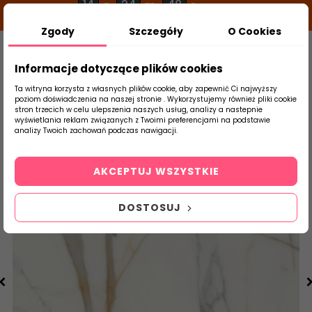
14
24
48
g
m
s
Zgody
Szczegóły
O Cookies
0
Szukaj
Informacje dotyczące plików cookies
Ta witryna korzysta z własnych plików cookie, aby zapewnić Ci najwyższy
poziom doświadczenia na naszej stronie . Wykorzystujemy również pliki cookie
stron trzecich w celu ulepszenia naszych usług, analizy a nastepnie
Strona Główna
Salon / Taras
Tubądzin
wyświetlania reklam związanych z Twoimi preferencjami na podstawie
produktu
analizy Twoich zachowań podczas nawigacji.
AKCEPTUJ WSZYSTKIE
DOSTOSUJ