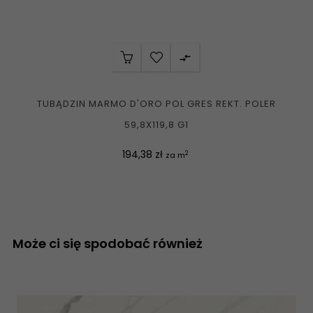

TUBĄDZIN MARMO D'ORO POL GRES REKT. POLER
59,8X119,8 G1
Cena
194,38 zł
2
za m
Może ci się spodobać również