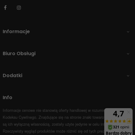
Facebook
Instagram
Informacje

Biuro Obsługi

Dodatki

Info
Informacje cenowe nie stanowią oferty handlowej w rozumieniu Art.66 par.1
Kodeksu Cywilnego.
Znajdujące się na stronie znaki towarowe i nazwy firm
są ich wyłączną własnością, zostały użyte jedynie w celu informacyjnym.
Rzeczywisty wygląd produktów może różnić się od tych prezentowanych na