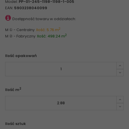
Model:
PP-01-245-1198-1198-1-005
EAN:
5903238040099
Dostępność towaru w oddziałach:
2
M ① - Centralny
Ilość: 5.76 m
2
M ② - Fabryczny
Ilość: 498.24 m
Ilość opakowań
2
Ilość m
Ilość sztuk