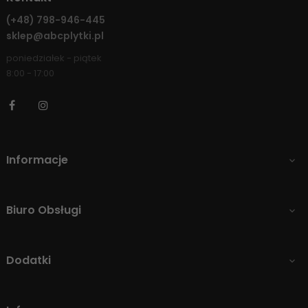
(+48)
798-946-445
sklep@abcplytki.pl
poniedziałek - piątek
8:00 - 17:00
Facebook
Instagram
Informacje

Biuro Obsługi

Dodatki
