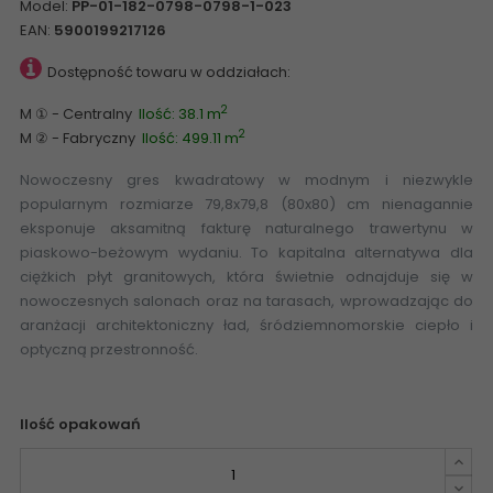
Model:
PP-01-182-0798-0798-1-023
EAN:
5900199217126
Dostępność towaru w oddziałach:
2
M ① - Centralny
Ilość: 38.1 m
2
M ② - Fabryczny
Ilość: 499.11 m
Nowoczesny gres kwadratowy w modnym i niezwykle
popularnym rozmiarze 79,8x79,8 (80x80) cm nienagannie
eksponuje aksamitną fakturę naturalnego trawertynu w
piaskowo-beżowym wydaniu. To kapitalna alternatywa dla
ciężkich płyt granitowych, która świetnie odnajduje się w
nowoczesnych salonach oraz na tarasach, wprowadzając do
aranżacji architektoniczny ład, śródziemnomorskie ciepło i
optyczną przestronność.
Ilość opakowań