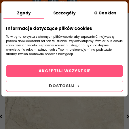
14
45
57
g
m
s
Zgody
Szczegóły
O Cookies
0
Szukaj
Informacje dotyczące plików cookies
Ta witryna korzysta z własnych plików cookie, aby zapewnić Ci najwyższy
poziom doświadczenia na naszej stronie . Wykorzystujemy również pliki cookie
stron trzecich w celu ulepszenia naszych usług, analizy a nastepnie
Strona Główna
Salon / Taras
Tubądzin
wyświetlania reklam związanych z Twoimi preferencjami na podstawie
produktu
analizy Twoich zachowań podczas nawigacji.
AKCEPTUJ WSZYSTKIE
DOSTOSUJ