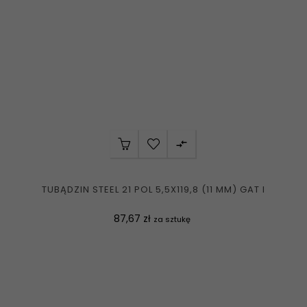

TUBĄDZIN STEEL 21 POL 5,5X119,8 (11 MM) GAT I
Cena
87,67 zł
za sztukę