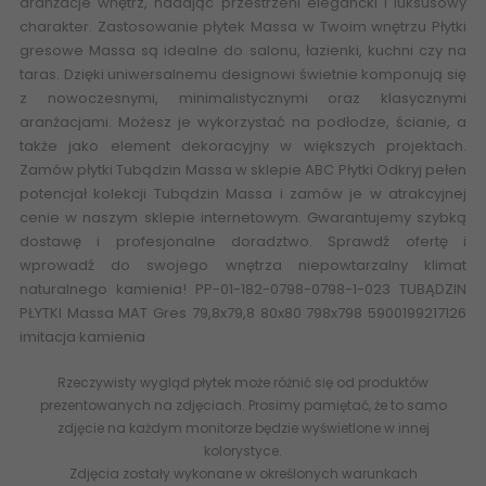
aranżacje wnętrz, nadając przestrzeni elegancki i luksusowy
charakter. Zastosowanie płytek Massa w Twoim wnętrzu Płytki
gresowe Massa są idealne do salonu, łazienki, kuchni czy na
taras. Dzięki uniwersalnemu designowi świetnie komponują się
z nowoczesnymi, minimalistycznymi oraz klasycznymi
aranżacjami. Możesz je wykorzystać na podłodze, ścianie, a
także jako element dekoracyjny w większych projektach.
Zamów płytki
Tubądzin Massa w sklepie ABC Płytki
Odkryj pełen
potencjał kolekcji Tubądzin Massa i zamów je w atrakcyjnej
cenie w naszym sklepie internetowym. Gwarantujemy szybką
dostawę i profesjonalne doradztwo. Sprawdź ofertę i
wprowadź do swojego wnętrza niepowtarzalny klimat
naturalnego kamienia! PP-01-182-0798-0798-1-023 TUBĄDZIN
PŁYTKI Massa MAT Gres 79,8x79,8 80x80 798x798 5900199217126
imitacja kamienia
Rzeczywisty wygląd płytek może różnić się od produktów
prezentowanych na zdjęciach. Prosimy pamiętać, że to samo
zdjęcie na każdym monitorze będzie wyświetlone w innej
kolorystyce.
Zdjęcia zostały wykonane w określonych warunkach