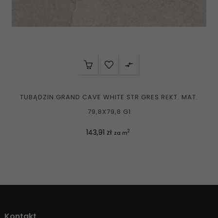

TUBĄDZIN GRAND CAVE WHITE STR GRES REKT. MAT.
79,8X79,8 G1
Cena
143,91 zł
2
za m
Kontakt