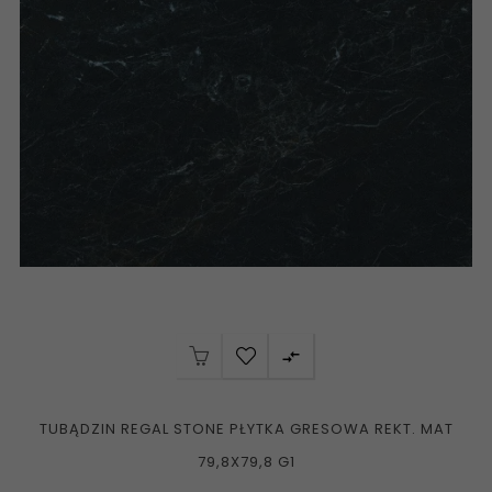

TUBĄDZIN REGAL STONE PŁYTKA GRESOWA REKT. MAT
79,8X79,8 G1