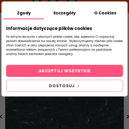
19
30
46
g
m
s
Zgody
Szczegóły
O Cookies
0
Szukaj
Informacje dotyczące plików cookies
Ta witryna korzysta z własnych plików cookie, aby zapewnić Ci najwyższy
poziom doświadczenia na naszej stronie . Wykorzystujemy również pliki cookie
stron trzecich w celu ulepszenia naszych usług, analizy a nastepnie
Strona Główna
Salon / Taras
Tubądzin
wyświetlania reklam związanych z Twoimi preferencjami na podstawie
produktu
analizy Twoich zachowań podczas nawigacji.
AKCEPTUJ WSZYSTKIE
DOSTOSUJ