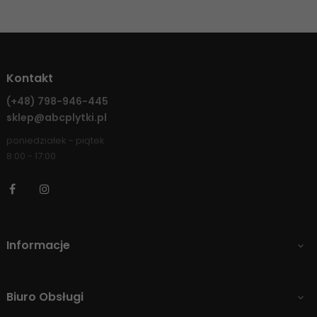
Kontakt
(+48)
798-946-445
sklep@abcplytki.pl
poniedziałek - piątek
8:00 - 17:00
Facebook
Instagram
Informacje

Biuro Obsługi
