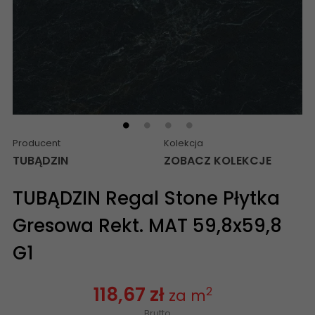
Producent
Kolekcja
TUBĄDZIN
ZOBACZ KOLEKCJE
TUBĄDZIN Regal Stone Płytka
Gresowa Rekt. MAT 59,8x59,8
G1
118,67 zł
2
za m
Brutto