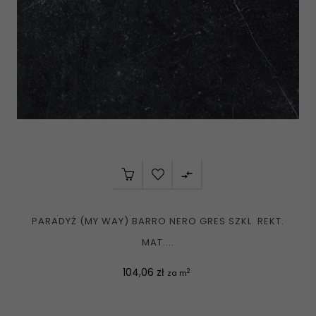

PARADYŻ (MY WAY) BARRO NERO GRES SZKL. REKT.
MAT....
Cena
104,06 zł
2
za m