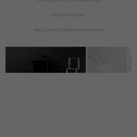
Koszt Dostawy
Najczęściej Zadawane Pytania
Odkryj piękno kontrastów. Sieć białych nici rozświetla ciemną
powierzchnię gresów, która wyglądem nawiązuje do
tradycyjnej sztuki kamieniarskiej. Płytki ceramiczne, gres
szkliwiony matowy polerowany w rozmiarach 60x60, 60x120,
120x120, 80x80, Imitacja kamienia marmuru kamieniopodobne
płytki gresowe.
REGAL STONE
PIETRASANTA
598x598, 1198x1198,
1198x598 598x1198 5900199067639 TUBĄDZIN Regal Stone Płytka
Gresowa Rekt. MAT 59,8x59,8 60x60 60x120 120x120 PP-01-247-
0598-0598-1-037