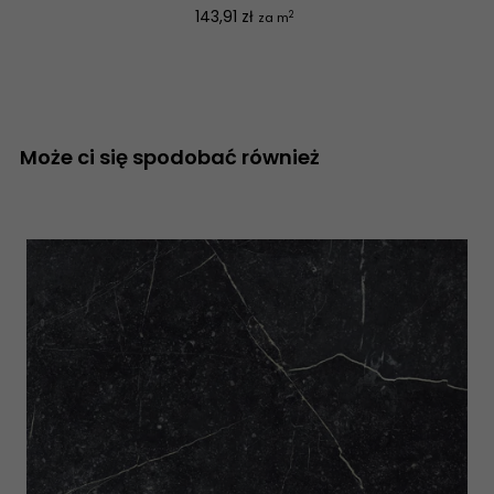
Cena
143,91 zł
2
za m
Może ci się spodobać również