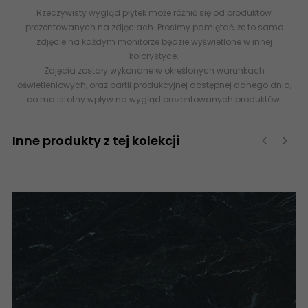
Rzeczywisty wygląd płytek może różnić się od produktów
prezentowanych na zdjęciach. Prosimy pamiętać, że to samo
zdjęcie na każdym monitorze będzie wyświetlone w innej
kolorystyce.
Zdjęcia zostały wykonane w określonych warunkach
oświetleniowych, oraz partii produkcyjnej dostępnej danego dnia,
co ma istotny wpływ na wygląd prezentowanych produktów.
Inne produkty z tej kolekcji
‹
›