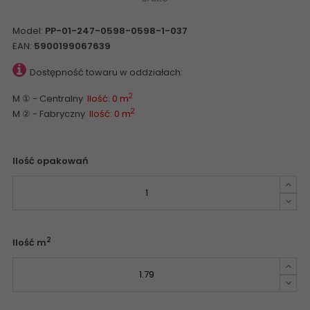
Model:
PP-01-247-0598-0598-1-037
EAN:
5900199067639
Dostępność towaru w oddziałach:
2
M ① - Centralny
Ilość: 0 m
2
M ② - Fabryczny
Ilość: 0 m
Ilość opakowań
2
Ilość m