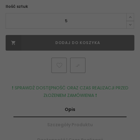
Ilość sztuk
DODAJ DO KOSZYKA


❗️ SPRAWDŹ DOSTĘPNOŚĆ ORAZ CZAS REALIZACJI PRZED
ZŁOŻENIEM ZAMÓWIENIA ❗️
Opis
Szczegóły Produktu
Dostępność | Czas Realizacji