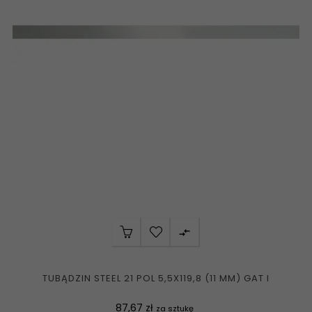

TUBĄDZIN STEEL 21 POL 5,5X119,8 (11 MM) GAT I
Cena
87,67 zł
za sztukę