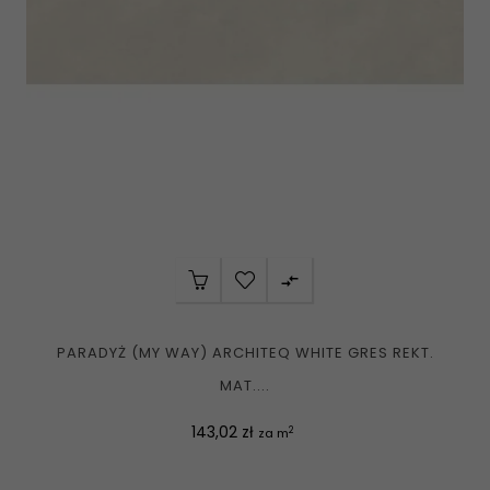

PARADYŻ (MY WAY) ARCHITEQ WHITE GRES REKT.
MAT....
Cena
143,02 zł
2
za m