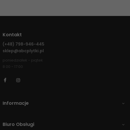
Kontakt
(+48)
798-946-445
sklep@abcplytki.pl
poniedziałek - piątek
8:00 - 17:00
Facebook
Instagram
Informacje

Biuro Obsługi
