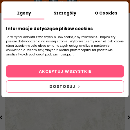
12
31
59
g
m
s
Zgody
Szczegóły
O Cookies
0
Szukaj
Informacje dotyczące plików cookies
Ta witryna korzysta z własnych plików cookie, aby zapewnić Ci najwyższy
poziom doświadczenia na naszej stronie . Wykorzystujemy również pliki cookie
stron trzecich w celu ulepszenia naszych usług, analizy a nastepnie
Strona Główna
Salon / Taras
Tubądzin
wyświetlania reklam związanych z Twoimi preferencjami na podstawie
produktu
analizy Twoich zachowań podczas nawigacji.
AKCEPTUJ WSZYSTKIE
DOSTOSUJ