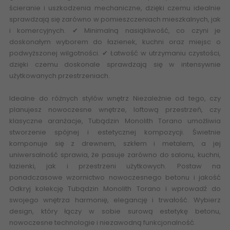
ścieranie i uszkodzenia mechaniczne, dzięki czemu idealnie
sprawdzają się zarówno w pomieszczeniach mieszkalnych, jak
i komercyjnych. ✔ Minimalną nasiąkliwość, co czyni je
doskonałym wyborem do łazienek, kuchni oraz miejsc o
podwyższonej wilgotności. ✔ Łatwość w utrzymaniu czystości,
dzięki czemu doskonale sprawdzają się w intensywnie
użytkowanych przestrzeniach.
Idealne do różnych stylów wnętrz Niezależnie od tego, czy
planujesz nowoczesne wnętrze, loftową przestrzeń, czy
klasyczne aranżacje, Tubądzin Monolith Torano umożliwia
stworzenie spójnej i estetycznej kompozycji. Świetnie
komponuje się z drewnem, szkłem i metalem, a jej
uniwersalność sprawia, że pasuje zarówno do salonu, kuchni,
łazienki, jak i przestrzeni użytkowych. Postaw na
ponadczasowe
wzornictwo nowoczesnego betonu
i jakość
Odkryj kolekcję Tubądzin Monolith Torano i wprowadź do
swojego wnętrza harmonię, elegancję i trwałość. Wybierz
design, który łączy w sobie surową estetykę betonu,
nowoczesne technologie i niezawodną funkcjonalność.