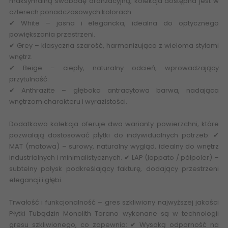
maksymalną swobodę aranżacyjną, kolekcja dostępna jest w
czterech ponadczasowych kolorach:
✔ White – jasna i elegancka, idealna do optycznego
powiększania przestrzeni.
✔ Grey – klasyczna szarość, harmonizująca z wieloma stylami
wnętrz.
✔ Beige – ciepły, naturalny odcień, wprowadzający
przytulność.
✔ Anthrazite – głęboka antracytowa barwa, nadająca
wnętrzom charakteru i wyrazistości.
Dodatkowo kolekcja oferuje dwa warianty powierzchni, które
pozwalają dostosować płytki do indywidualnych potrzeb: ✔
MAT (matowa) – surowy, naturalny wygląd, idealny do wnętrz
industrialnych i minimalistycznych. ✔ LAP (lappato / półpoler) –
subtelny połysk podkreślający fakturę, dodający przestrzeni
elegancji i głębi.
Trwałość i funkcjonalność – gres szkliwiony najwyższej jakości
Płytki Tubądzin Monolith Torano wykonane są w technologii
gresu szkliwionego, co zapewnia: ✔ Wysoką odporność na