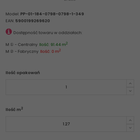
Model:
PP-01-184-0798-0798-1-349
EAN:
5900199269620
Dostępność towaru w oddziałach:
2
M ① - Centralny
Ilość: 91.44 m
2
M ② - Fabryczny
Ilość: 0 m
Ilość opakowań
2
Ilość m