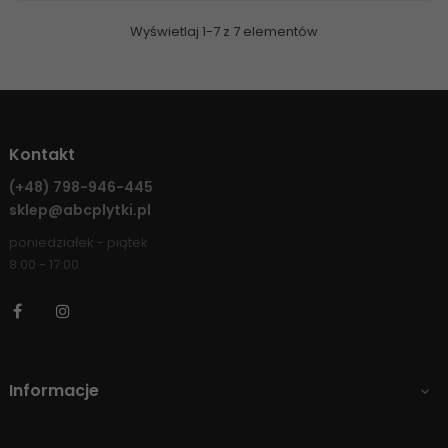
Wyświetlaj 1-7 z 7 elementów
Kontakt
(+48)
798-946-445
sklep@abcplytki.pl
poniedziałek - piątek
8:00 - 17:00
Facebook
Instagram
Informacje
