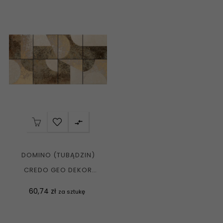

DOMINO (TUBĄDZIN)
CREDO GEO DEKOR
ŚCIENNY MAT. 30,8X60,8
Cena
60,74 zł
za sztukę
G1