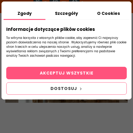
16
48
43
g
m
s
Zgody
Szczegóły
O Cookies
0
Szukaj
Informacje dotyczące plików cookies
Ta witryna korzysta z własnych plików cookie, aby zapewnić Ci najwyższy
poziom doświadczenia na naszej stronie . Wykorzystujemy również pliki cookie
stron trzecich w celu ulepszenia naszych usług, analizy a nastepnie
Strona Główna
Płytki Łazienkowe
DOMI
wyświetlania reklam związanych z Twoimi preferencjami na podstawie
produktu
analizy Twoich zachowań podczas nawigacji.
Credo
AKCEPTUJ WSZYSTKIE
DOSTOSUJ
DOMINO TUBĄDZIN - CREDO - do łazienki - płytki ceramiczne
łazienkowe 30,8X60,8 G1 30x60 imitacja kamienia
metalizowane płytki Ścienne domino tubądzin flizy terakota
abcpłytki
łazienki