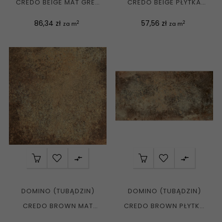
CREDO BEIGE MAT GRES
CREDO BEIGE PŁYTKA
REKT. MATOWY...
ŚCIENNA MAT....
Cena
Cena
86,34 zł
57,56 zł
2
2
za m
za m


DOMINO (TUBĄDZIN)
DOMINO (TUBĄDZIN)
CREDO BROWN MAT
CREDO BROWN PŁYTKA
GRES REKT. MATOWY...
ŚCIENNA MAT....