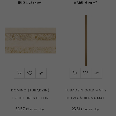
Cena
Cena
86,34 zł
57,56 zł
2
2
za m
za m


DOMINO (TUBĄDZIN)
TUBĄDZIN GOLD MAT 2
CREDO LINES DEKOR
LISTWA ŚCIENNA MAT.
ŚCIENNY MAT....
2,3X60,8 G1
Cena
Cena
53,57 zł
25,51 zł
za sztukę
za sztukę