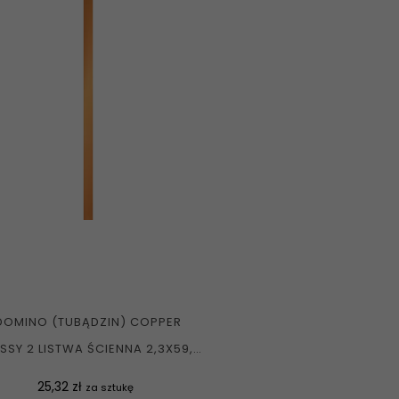
DOMINO (TUBĄDZIN) COPPER
SSY 2 LISTWA ŚCIENNA 2,3X59,8
G1
Cena
25,32 zł
za sztukę