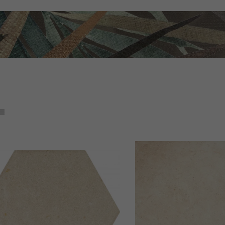
 ceramiczne - sklep internetowy Ceramika DOMINO TUBĄDZIN BIHARA, pły
ami
www.abcplytki.pl
flizy glazura terakota płytki ceramiczne domino t