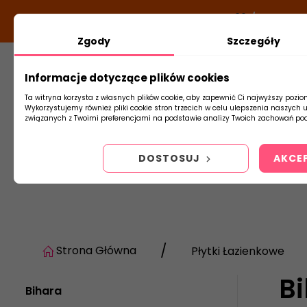
DODATKOWY RABAT Z KODEM:
NEWLOOK26
/
TUBADZIN
Zgody
Szczegóły
Informacje dotyczące plików cookies
Płytki
Arm
Ta witryna korzysta z własnych plików cookie, aby zapewnić Ci najwyższy pozio
Wykorzystujemy również pliki cookie stron trzecich w celu ulepszenia naszych 
związanych z Twoimi preferencjami na podstawie analizy Twoich zachowań pod
DOSTOSUJ
AKCE
Strona Główna
Płytki Łazienkowe
B
Bihara