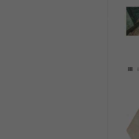
Płytki
płytk