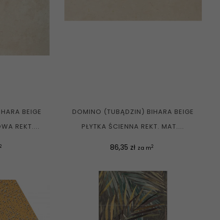
IHARA BEIGE
DOMINO (TUBĄDZIN) BIHARA BEIGE
A REKT....
PŁYTKA ŚCIENNA REKT. MAT....
Cena
86,35 zł
2
2
za m