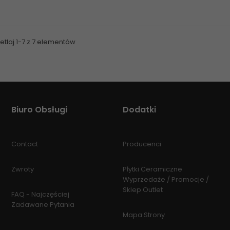
tlaj 1-7 z 7 elementów
Biuro Obsługi
Dodatki
Contact
Producenci
Zwroty
Płytki Ceramiczne
Wyprzedaże / Promocje /
Sklep Outlet
FAQ - Najczęściej
Zadawane Pytania
Mapa Strony