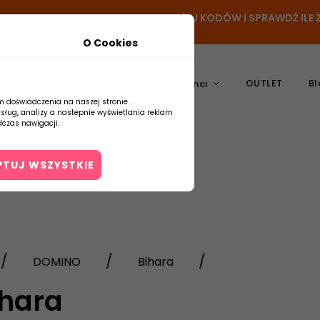
- DODAJ PRODUKT DO KOSZYKA, UŻYJ KODÓW I SPRAWDŹ IL
O Cookies
OUTLET
Bl
atura
Ceramika
Producenci
m doświadczenia na naszej stronie .
usług, analizy a nastepnie wyświetlania reklam
czas nawigacji.
PTUJ WSZYSTKIE
Kontakt
DOMINO
Bihara
ihara