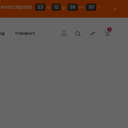
23
12
36
29
E ZAOSZCZĘDZISZ
d
g
m
s
close
0
Szukaj

og
Transport
produktu