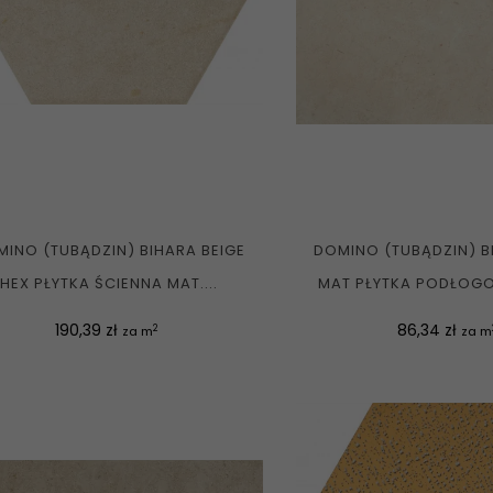
INO (TUBĄDZIN) BIHARA BEIGE
DOMINO (TUBĄDZIN) B
HEX PŁYTKA ŚCIENNA MAT....
MAT PŁYTKA PODŁOGOW
Cena
Cena
190,39 zł
86,34 zł
2
za m
za m