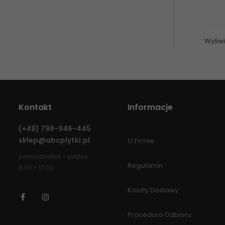
Wyświe
Kontakt
Informacje
(+48)
798-946-445
sklep@abcplytki.pl
O Firmie
poniedziałek - piątek
Regulamin
8:00 - 17:00
Koszty Dostawy
Facebook
Instagram
Procedura Odbioru