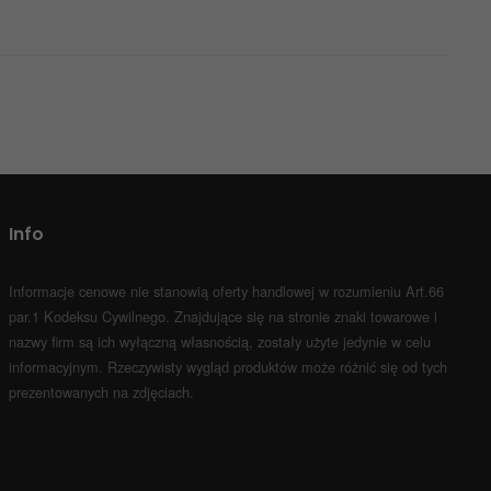
Info
Informacje cenowe nie stanowią oferty handlowej w rozumieniu Art.66
par.1 Kodeksu Cywilnego.
Znajdujące się na stronie znaki towarowe i
nazwy firm są ich wyłączną własnością, zostały użyte jedynie w celu
informacyjnym.
Rzeczywisty wygląd produktów może różnić się od tych
prezentowanych na zdjęciach.