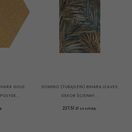
IHARA GOLD
DOMINO (TUBĄDZIN) BIHARA LEAVES
POŁYSK...
DEKOR ŚCIENNY...
Cena
237,51 zł
kę
za sztukę