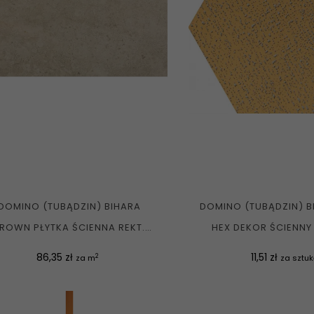
DOMINO (TUBĄDZIN) BIHARA
DOMINO (TUBĄDZIN) B
ROWN PŁYTKA ŚCIENNA REKT.
HEX DEKOR ŚCIENNY 
MAT....
Cena
Cena
86,35 zł
11,51 zł
2
za m
za sztu