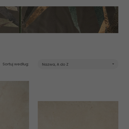
tki ścienne, płytki rektyfikowane 30x60 - internetowy sklep z
ubądzin sklep online
Sortuj według:
Nazwa, A do Z
