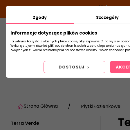
DODATKOWY RABAT Z KODEM:
NEWLOOK26
/
TUBADZIN
Zgody
Szczegóły
Informacje dotyczące plików cookies
Płytki
Arm
Ta witryna korzysta z własnych plików cookie, aby zapewnić Ci najwyższy pozio
Wykorzystujemy również pliki cookie stron trzecich w celu ulepszenia naszych 
związanych z Twoimi preferencjami na podstawie analizy Twoich zachowań pod
DOSTOSUJ
AKCE
Strona Główna
Płytki Łazienkowe
T
Terra Verde