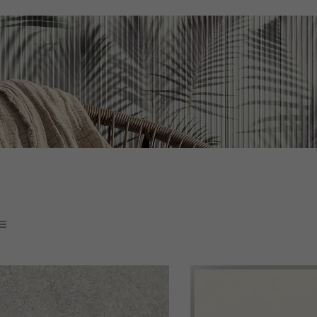
etowy sklep z płytkami ceramicznymi online 1198x598 598x598 60x60
kowe, płytki ścienne, jasna łazienka, flizy glazura esklep