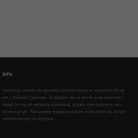
Info
Informacje cenowe nie stanowią oferty handlowej w rozumieniu Art.66
par.1 Kodeksu Cywilnego.
Znajdujące się na stronie znaki towarowe i
nazwy firm są ich wyłączną własnością, zostały użyte jedynie w celu
informacyjnym.
Rzeczywisty wygląd produktów może różnić się od tych
prezentowanych na zdjęciach.