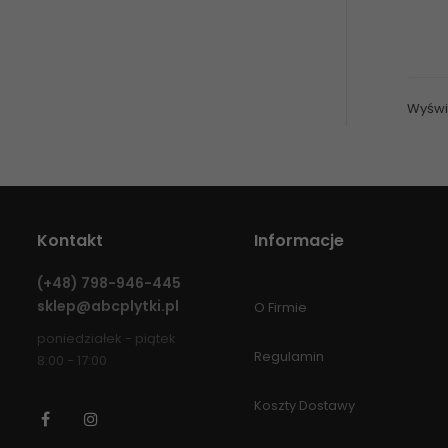
Wyświ
Kontakt
Informacje
(+48)
798-946-445
sklep@abcplytki.pl
O Firmie
poniedziałek - piątek
Regulamin
8:00 - 17:00
Koszty Dostawy
Facebook
Instagram