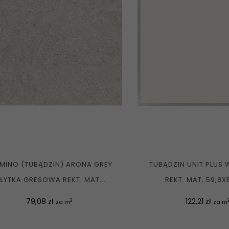
MINO (TUBĄDZIN) ARONA GREY
TUBĄDZIN UNIT PLUS 
ŁYTKA GRESOWA REKT. MAT...
REKT. MAT. 59,8X
Cena
Cena
79,08 zł
122,21 zł
2
za m
za m