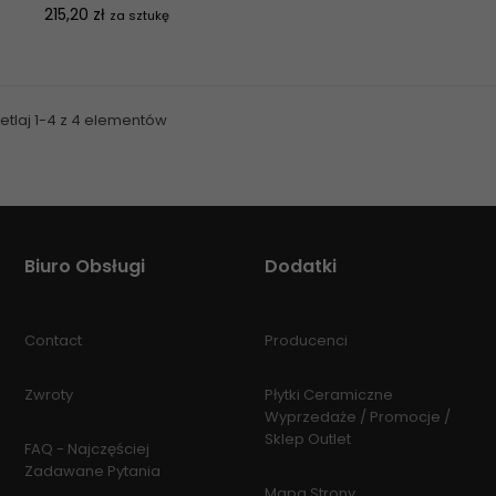
Cena
215,20 zł
za sztukę
etlaj 1-4 z 4 elementów
Biuro Obsługi
Dodatki
Contact
Producenci
Zwroty
Płytki Ceramiczne
Wyprzedaże / Promocje /
Sklep Outlet
FAQ - Najczęściej
Zadawane Pytania
Mapa Strony