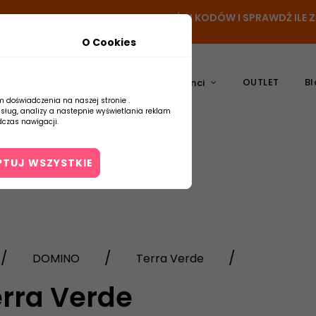
- DODAJ PRODUKT DO KOSZYKA, UŻYJ KODÓW I SPRAWDŹ ILE
O Cookies
OUTLET
Bl
atura
Ceramika
Producenci
m doświadczenia na naszej stronie .
usług, analizy a nastepnie wyświetlania reklam
czas nawigacji.
PTUJ WSZYSTKIE
Kontakt
DOMINO
Terra Verde
erra Verde