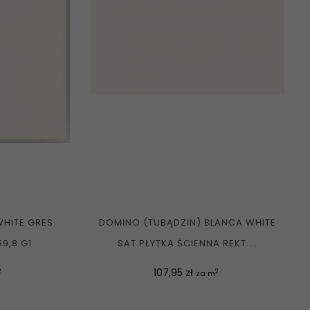
WHITE GRES
DOMINO (TUBĄDZIN) BLANCA WHITE
59,8 G1
SAT PŁYTKA ŚCIENNA REKT....
Cena
107,95 zł
2
2
za m