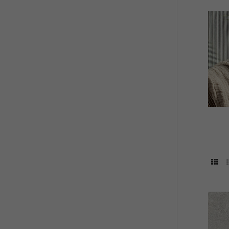
Intern
łazien