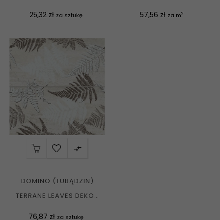
ŚCIENNA POŁYSK...
ŚCIENNA MAT....
Cena
Cena
25,32 zł
57,56 zł
2
za sztukę
za m

DOMINO (TUBĄDZIN)
TERRANE LEAVES DEKOR
ŚCIENNY...
Cena
76,87 zł
za sztukę