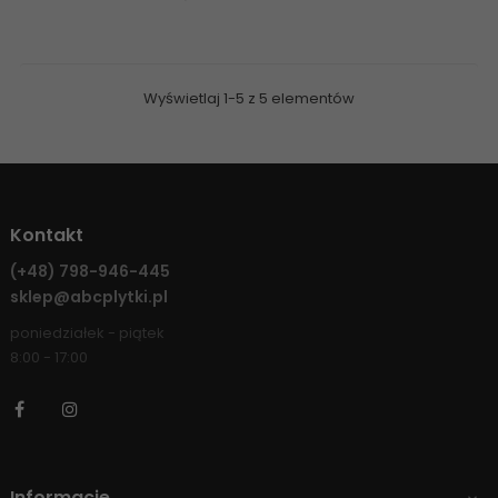
Wyświetlaj 1-5 z 5 elementów
Kontakt
(+48)
798-946-445
sklep@abcplytki.pl
poniedziałek - piątek
8:00 - 17:00
Facebook
Instagram
Informacje