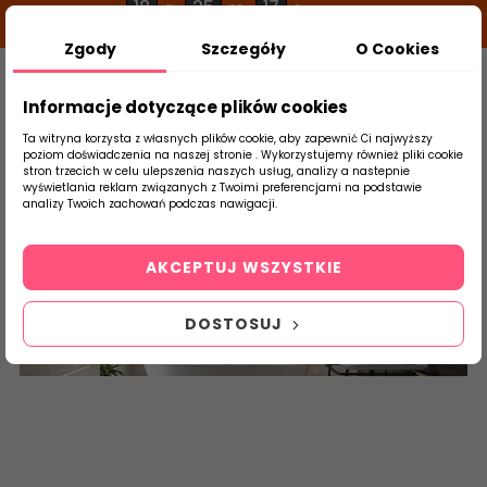
18
25
16
g
m
s
Zgody
Szczegóły
O Cookies
0
Szukaj
Informacje dotyczące plików cookies
Ta witryna korzysta z własnych plików cookie, aby zapewnić Ci najwyższy
poziom doświadczenia na naszej stronie . Wykorzystujemy również pliki cookie
stron trzecich w celu ulepszenia naszych usług, analizy a nastepnie
Strona Główna
Płytki Łazienkowe
DOMI
wyświetlania reklam związanych z Twoimi preferencjami na podstawie
produktu
analizy Twoich zachowań podczas nawigacji.
Terrane
AKCEPTUJ WSZYSTKIE
DOSTOSUJ
Internetowy sklep z płytkami ceramicznymi online
-
płytki
ścienne ceramiczne łazienkowe
-
imitujące kamień
kamieniopodobne
-
Ceramika Tubądzin
Ceramika
DOMINO
29,8x59,8 298x598 598x298 59,8x29,8 30x60 59,8x59,8
60x60 - 608x308 308x608 -