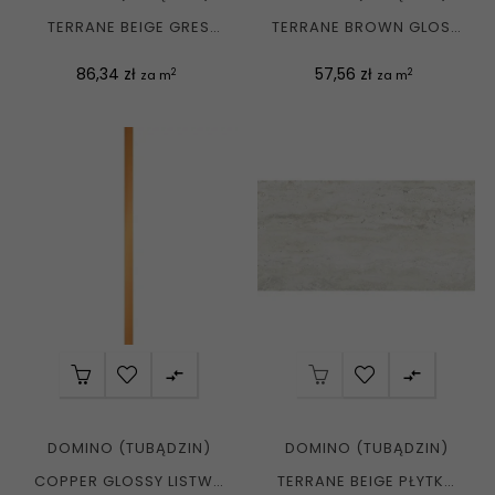
TERRANE BEIGE GRES
TERRANE BROWN GLOSS
REKT. MAT. 59,8X59,8 G1
PŁYTKA ŚCIENNA...
Cena
Cena
86,34 zł
57,56 zł
2
2
za m
za m


DOMINO (TUBĄDZIN)
DOMINO (TUBĄDZIN)
COPPER GLOSSY LISTWA
TERRANE BEIGE PŁYTKA