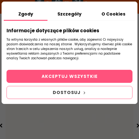
15
49
23
g
m
s
Zgody
Szczegóły
O Cookies
0
Szukaj
Informacje dotyczące plików cookies
Ta witryna korzysta z własnych plików cookie, aby zapewnić Ci najwyższy
poziom doświadczenia na naszej stronie . Wykorzystujemy również pliki cookie
stron trzecich w celu ulepszenia naszych usług, analizy a nastepnie
Strona Główna
Płytki Łazienkowe
Parad
wyświetlania reklam związanych z Twoimi preferencjami na podstawie
produktu
analizy Twoich zachowań podczas nawigacji.
AKCEPTUJ WSZYSTKIE
DOSTOSUJ