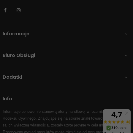
Facebook
Instagram
Informacje

Biuro Obsługi

Dodatki

Info
Informacje cenowe nie stanowią oferty handlowej w rozumieniu Art.66 par.1
Kodeksu Cywilnego.
Znajdujące się na stronie znaki towarowe i nazwy firm
są ich wyłączną własnością, zostały użyte jedynie w celu informacyjnym.
Rzeczywisty wygląd produktów może różnić się od tych prezentowanych na