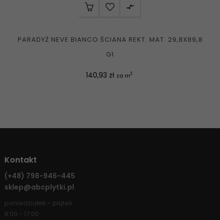

PARADYŻ NEVE BIANCO ŚCIANA REKT. MAT. 29,8X89,8
G1
Cena
140,93 zł
2
za m
Kontakt
(+48)
798-946-445
sklep@abcplytki.pl
poniedziałek - piątek
8:00 - 17:00