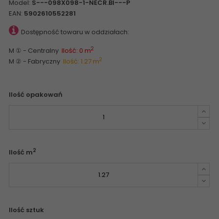
Model:
S---098X098-1-NECR.BI---P
EAN:
5902610552281
Dostępność towaru w oddziałach:
2
M ① - Centralny
Ilość: 0 m
2
M ② - Fabryczny
Ilość: 1.27 m
Ilość opakowań
2
Ilość m
Ilość sztuk