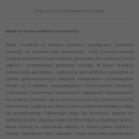
Najczęściej Zadawane Pytania
Małe formaty wielkich możliwości
Neve Creative to kolejna odsłona współpracy Ceramiki
Paradyż ze studiem Mai Ganszyniec. Osią ponadczasowej
kolekcji Modernizm, były kultowe gorseciki oraz ułożone z nich
dekory - kontrastowe, graficzne mozaiki. W Neve Creative
odwracamy porządek - dekoracja jest subtelna, widoczna w
rytmie geometrycznych układów kwadratów i prostokątów.
Widać ją w świetle, uwypuklającym zróżnicowane struktury,
mat i błysk. I w kolorach, naturalnych i głębokich. Funkcjonalizm
tej kolekcji zawiera się w ponadczasowości zastosowanych
elementów. Dzięki grze faktur, barw i światłocieni wnętrza stają
się przestrzenne. Dekoracja staje się umowna, oparta na
subtelnościach, zgodna z ideami minimalizmu i funkcjonalizmu.
Mniej znaczy tu naprawdę więcej, a forma jasno wynika z
funkcji. Ośrodkiem jest człowiek, z jego potrzebą wypełnienia