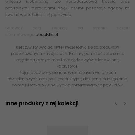
wnętrza niebanalną, ale ponadczasową treścią oraz
naturalnymi materiałami, dzięki czemu pozostaje zgodny ze
swoimi wartościami i stylem życia.
Sprawdź całą kolekcję na stronie sklepu
internetowego
abcplytki.pl
Rzeczywisty wygląd płytek może różnić się od produktów
prezentowanych na zdjęciach. Prosimy pamiętać, że to samo
zdjęcie na każdym monitorze będzie wyświetlone w innej
kolorystyce.
Zdjęcia zostały wykonane w określonych warunkach
oświetleniowych, oraz partii produkcyjnej dostępnej danego dnia,
co ma istotny wpływ na wygląd prezentowanych produktów.
Inne produkty z tej kolekcji
‹
›