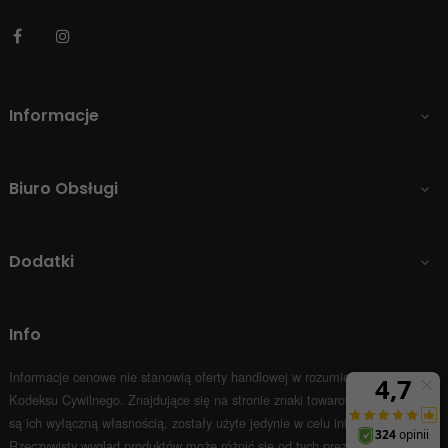
Facebook
Instagram
Informacje

Biuro Obsługi

Dodatki

Info
Informacje cenowe nie stanowią oferty handlowej w rozumieniu Art.66 par.1
Kodeksu Cywilnego.
Znajdujące się na stronie znaki towarowe i nazwy firm
są ich wyłączną własnością, zostały użyte jedynie w celu informacyjnym.
Rzeczywisty wygląd produktów może różnić się od tych prezentowanych na