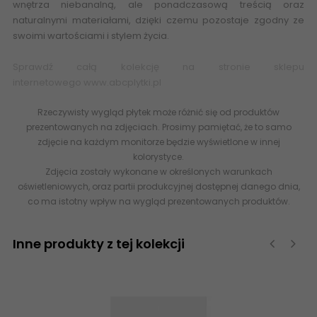
wnętrza niebanalną, ale ponadczasową treścią oraz
naturalnymi materiałami, dzięki czemu pozostaje zgodny ze
swoimi wartościami i stylem życia.
Sprawdź całą kolekcję na stronie sklepu
internetowego
www.abcplytki.pl
Rzeczywisty wygląd płytek może różnić się od produktów
prezentowanych na zdjęciach. Prosimy pamiętać, że to samo
zdjęcie na każdym monitorze będzie wyświetlone w innej
kolorystyce.
Zdjęcia zostały wykonane w określonych warunkach
oświetleniowych, oraz partii produkcyjnej dostępnej danego dnia,
co ma istotny wpływ na wygląd prezentowanych produktów.
Inne produkty z tej kolekcji
‹
›