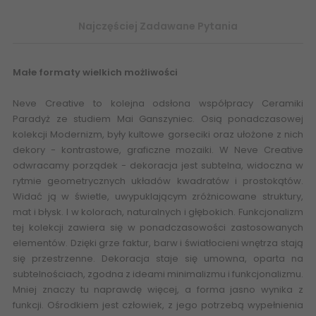
Najczęściej Zadawane Pytania
Małe formaty wielkich możliwości
Neve Creative to kolejna odsłona współpracy Ceramiki
Paradyż ze studiem Mai Ganszyniec. Osią ponadczasowej
kolekcji Modernizm, były kultowe gorseciki oraz ułożone z nich
dekory - kontrastowe, graficzne mozaiki. W Neve Creative
odwracamy porządek - dekoracja jest subtelna, widoczna w
rytmie geometrycznych układów kwadratów i prostokątów.
Widać ją w świetle, uwypuklającym zróżnicowane struktury,
mat i błysk. I w kolorach, naturalnych i głębokich. Funkcjonalizm
tej kolekcji zawiera się w ponadczasowości zastosowanych
elementów. Dzięki grze faktur, barw i światłocieni wnętrza stają
się przestrzenne. Dekoracja staje się umowna, oparta na
subtelnościach, zgodna z ideami minimalizmu i funkcjonalizmu.
Mniej znaczy tu naprawdę więcej, a forma jasno wynika z
funkcji. Ośrodkiem jest człowiek, z jego potrzebą wypełnienia