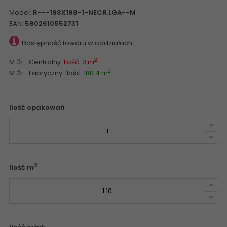
Model:
R---198X198-1-NECR.LGA--M
EAN:
5902610552731
Dostępność towaru w oddziałach:
2
M ① - Centralny
Ilość: 0 m
2
M ② - Fabryczny
Ilość: 180.4 m
Ilość opakowań
2
Ilość m