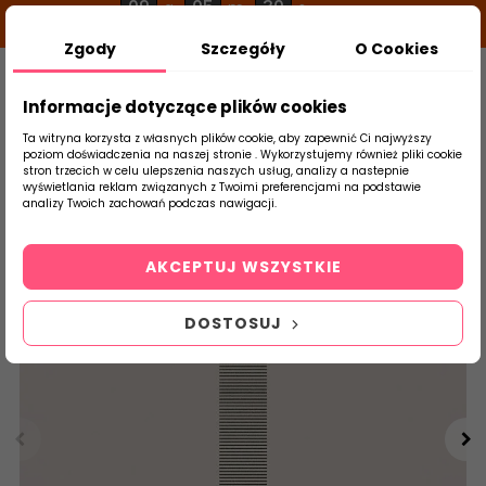
09
05
30
g
m
s
Zgody
Szczegóły
O Cookies
0
Szukaj
Informacje dotyczące plików cookies
Ta witryna korzysta z własnych plików cookie, aby zapewnić Ci najwyższy
poziom doświadczenia na naszej stronie . Wykorzystujemy również pliki cookie
stron trzecich w celu ulepszenia naszych usług, analizy a nastepnie
Strona Główna
Płytki Łazienkowe
Parad
wyświetlania reklam związanych z Twoimi preferencjami na podstawie
produktu
analizy Twoich zachowań podczas nawigacji.
AKCEPTUJ WSZYSTKIE
DOSTOSUJ