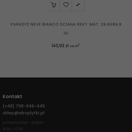

PARADYŻ NEVE BIANCO ŚCIANA REKT. MAT. 29,8X89,8
G1
Cena
140,93 zł
2
za m
Kontakt
(+48)
798-946-445
sklep@abcplytki.pl
poniedziałek - piątek
8:00 - 17:00