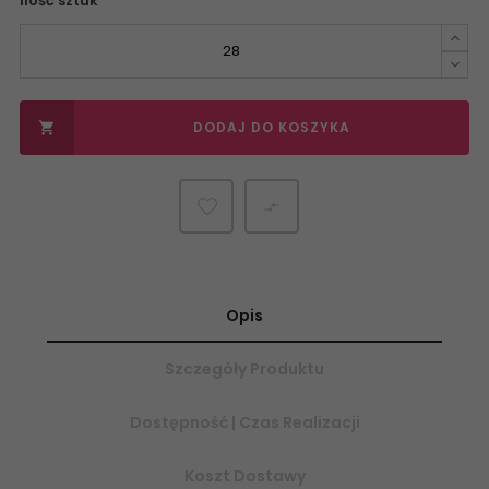
Ilość sztuk
DODAJ DO KOSZYKA


Opis
Szczegóły Produktu
Dostępność | Czas Realizacji
Koszt Dostawy