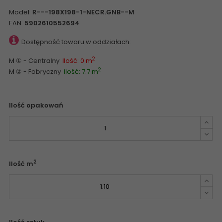
Model:
R---198X198-1-NECR.GNB--M
EAN:
5902610552694
Dostępność towaru w oddziałach:
2
M ① - Centralny
Ilość: 0 m
2
M ② - Fabryczny
Ilość: 7.7 m
Ilość opakowań
2
Ilość m