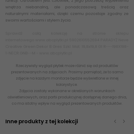
funkcji. Ośrodkiem jest człowiek, z jego potrzebą wypełnienia
wnętrza niebanalną, ale ponadczasową treścią oraz
naturalnymi materiałami, dzięki czemu pozostaje zgodny ze
swoimi wartościami i stylem życia.
Sprawdź całą kolekcję na stronie sklepu
internetowego
www.abcplytki.pl
5902610552694 PARADYŻ Neve
Creative Green Dekor B Gres Szkl. Mat. 19,8x19,8 G1 R---198X198-
1-NECR.GNB--M - www.abcplytki.pl
Rzeczywisty wygląd płytek może różnić się od produktów
prezentowanych na zdjęciach. Prosimy pamiętać, że to samo
zdjęcie na każdym monitorze będzie wyświetlone w innej
kolorystyce.
Zdjęcia zostały wykonane w określonych warunkach
oświetleniowych, oraz partii produkcyjnej dostępnej danego dnia,
co ma istotny wpływ na wygląd prezentowanych produktów.
Inne produkty z tej kolekcji
‹
›