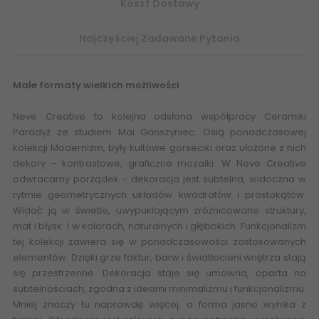
Koszt Dostawy
Najczęściej Zadawane Pytania
Małe formaty wielkich możliwości
Neve Creative to kolejna odsłona współpracy Ceramiki
Paradyż ze studiem Mai Ganszyniec. Osią ponadczasowej
kolekcji Modernizm, były kultowe gorseciki oraz ułożone z nich
dekory - kontrastowe, graficzne mozaiki. W Neve Creative
odwracamy porządek - dekoracja jest subtelna, widoczna w
rytmie geometrycznych układów kwadratów i prostokątów.
Widać ją w świetle, uwypuklającym zróżnicowane struktury,
mat i błysk. I w kolorach, naturalnych i głębokich. Funkcjonalizm
tej kolekcji zawiera się w ponadczasowości zastosowanych
elementów. Dzięki grze faktur, barw i światłocieni wnętrza stają
się przestrzenne. Dekoracja staje się umowna, oparta na
subtelnościach, zgodna z ideami minimalizmu i funkcjonalizmu.
Mniej znaczy tu naprawdę więcej, a forma jasno wynika z