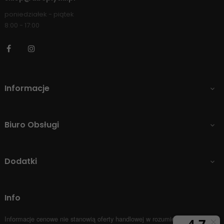
poniedziałek - piątek
8:00 - 17:00
Facebook
Instagram
Informacje

Biuro Obsługi

Dodatki

Info
Informacje cenowe nie stanowią oferty handlowej w rozumieniu Art.66 par.1