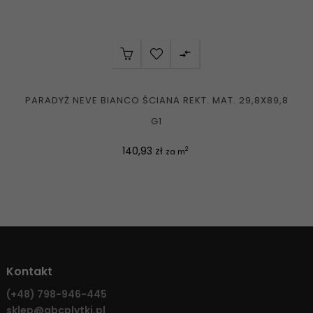

PARADYŻ NEVE BIANCO ŚCIANA REKT. MAT. 29,8X89,8
G1
Cena
140,93 zł
2
za m
Kontakt
(+48)
798-946-445
sklep@abcplytki.pl