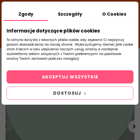
DODATKOWY RABAT Z KODEM:
NEWLOOK26
/
Zgody
Szczegóły
O Cookies
TUBADZIN
- DODAJ PRODUKT DO KOSZYKA, UŻYJ
22
KODÓW I SPRAWDŹ ILE ZAOSZCZĘDZISZ
d
close
Informacje dotyczące plików cookies
23
15
57
g
m
s
Ta witryna korzysta z własnych plików cookie, aby zapewnić Ci najwyższy
poziom doświadczenia na naszej stronie . Wykorzystujemy również pliki cookie
stron trzecich w celu ulepszenia naszych usług, analizy a nastepnie
Strona Główna
Płytki Łazienkowe
Parad
wyświetlania reklam związanych z Twoimi preferencjami na podstawie
analizy Twoich zachowań podczas nawigacji.
0
Szukaj
AKCEPTUJ WSZYSTKIE
produktu
DOSTOSUJ