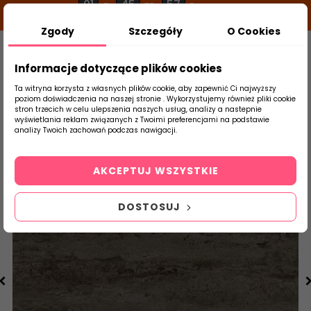
01
45
57
g
m
s
Zgody
Szczegóły
O Cookies
0
Szukaj
Informacje dotyczące plików cookies
Ta witryna korzysta z własnych plików cookie, aby zapewnić Ci najwyższy
poziom doświadczenia na naszej stronie . Wykorzystujemy również pliki cookie
stron trzecich w celu ulepszenia naszych usług, analizy a nastepnie
Strona Główna
Płytki Łazienkowe
DOMI
wyświetlania reklam związanych z Twoimi preferencjami na podstawie
produktu
analizy Twoich zachowań podczas nawigacji.
AKCEPTUJ WSZYSTKIE
DOSTOSUJ