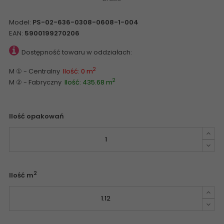
Model:
PS-02-636-0308-0608-1-004
EAN:
5900199270206
Dostępność towaru w oddziałach:
2
M ① - Centralny
Ilość: 0 m
2
M ② - Fabryczny
Ilość: 435.68 m
Ilość opakowań
2
Ilość m