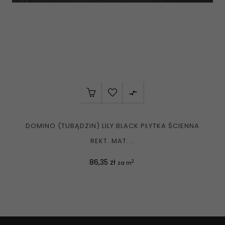

DOMINO (TUBĄDZIN) LILY BLACK PŁYTKA ŚCIENNA
REKT. MAT....
Cena
86,35 zł
2
za m