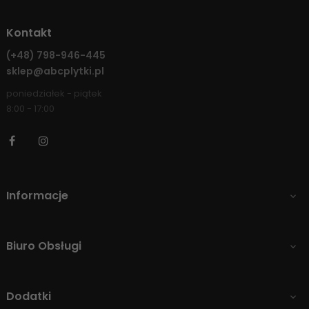
Kontakt
(+48)
798-946-445
sklep@abcplytki.pl
poniedziałek - piątek
8:00 - 17:00
Facebook
Instagram
Informacje

Biuro Obsługi

Dodatki
