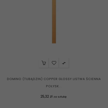

DOMINO (TUBĄDZIN) COPPER GLOSSY LISTWA ŚCIENNA
POŁYSK...
Cena
25,32 zł
za sztukę