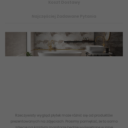
Koszt Dostawy
Najczęściej Zadawane Pytania
Internetowy sklep z płytkami ceramicznymi online
-
płytki
ścienne ceramiczne łazienkowe
-
imitujące kamień
kamieniopodobne
-
Ceramika Tubądzin
Ceramika
DOMINO
29,8x59,8 298x598 598x298 59,8x29,8 30x60 59,8x59,8
60x60 - 608x308 308x608 - 5900199270206 DOMINO (Tubądzin)
Terrane Brown GLOSS Płytka Ścienna Połysk 30,8x60,8 PS-02-
636-0308-0608-1-004 Płytka ścienna Terrane brown glossy
30,8x60,8 Gat.1
Rzeczywisty wygląd płytek może różnić się od produktów
prezentowanych na zdjęciach. Prosimy pamiętać, że to samo
zdjęcie na każdym monitorze będzie wyświetlone w innej