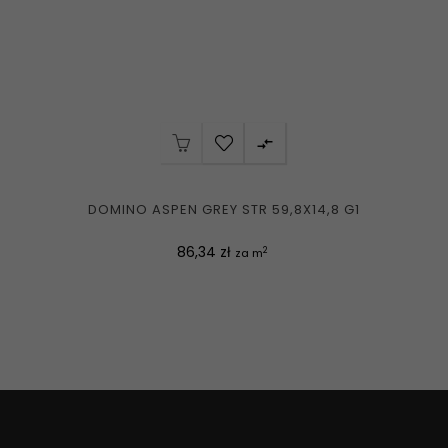

DOMINO ASPEN GREY STR 59,8X14,8 G1
Cena
86,34 zł
2
za m