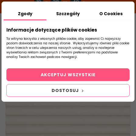
19
38
40
g
m
s
Zgody
Szczegóły
O Cookies
0
Szukaj
Informacje dotyczące plików cookies
Ta witryna korzysta z własnych plików cookie, aby zapewnić Ci najwyższy
poziom doświadczenia na naszej stronie . Wykorzystujemy również pliki cookie
stron trzecich w celu ulepszenia naszych usług, analizy a nastepnie
Strona Główna
Płytki Łazienkowe
DOMI
wyświetlania reklam związanych z Twoimi preferencjami na podstawie
produktu
analizy Twoich zachowań podczas nawigacji.
AKCEPTUJ WSZYSTKIE
DOSTOSUJ