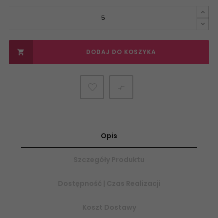
DODAJ DO KOSZYKA


Opis
Szczegóły Produktu
Dostępność | Czas Realizacji
Koszt Dostawy