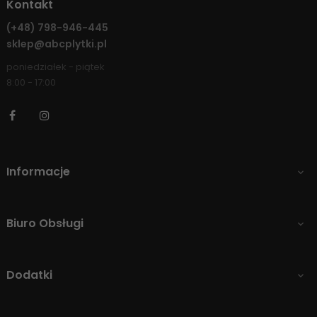
Kontakt
(+48)
798-946-445
sklep@abcplytki.pl
poniedziałek - piątek
8:00 - 17:00
Facebook
Instagram
Informacje

Biuro Obsługi

Dodatki
