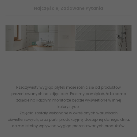
Najczęściej Zadawane Pytania
płytki ceramiczne, płytki łazienkowe, płytki podłogowe, płytki
ścienne, płytki strukturalne, sklep płytki domino tubądzin,
internetowy sklep z płytkami ceramicznymi, tanie płytki
ceramiczne sklep - białe i czarne płytki
Burano white
Rzeczywisty wygląd płytek może różnić się od produktów
prezentowanych na zdjęciach. Prosimy pamiętać, że to samo
zdjęcie na każdym monitorze będzie wyświetlone w innej
kolorystyce.
Zdjęcia zostały wykonane w określonych warunkach
oświetleniowych, oraz partii produkcyjnej dostępnej danego dnia,
co ma istotny wpływ na wygląd prezentowanych produktów.