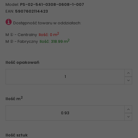
Model:
PS-02-541-0308-0608-1-007
EAN:
5907602114423
Dostępność towaru w oddziałach:
2
M ① - Centralny
Ilość: 0 m
2
M ② - Fabryczny
Ilość: 318.99 m
Ilość opakowań
2
Ilość m
Ilość sztuk