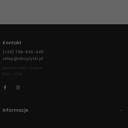
Kontakt
(+48)
798-946-445
sklep@abcplytki.pl
poniedziałek - piątek
8:00 - 17:00
Facebook
Instagram
Informacje
