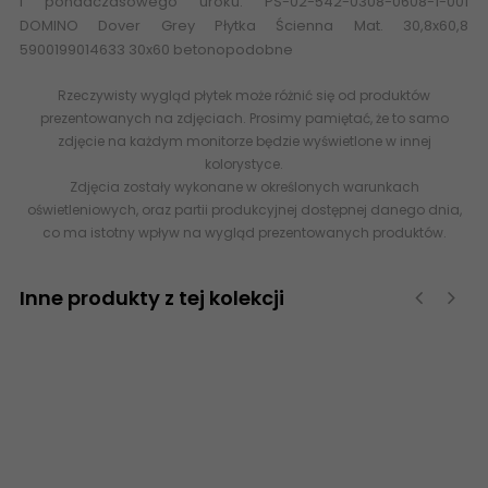
i ponadczasowego uroku. PS-02-542-0308-0608-1-001
DOMINO Dover Grey Płytka Ścienna Mat. 30,8x60,8
5900199014633 30x60 betonopodobne
Rzeczywisty wygląd płytek może różnić się od produktów
prezentowanych na zdjęciach. Prosimy pamiętać, że to samo
zdjęcie na każdym monitorze będzie wyświetlone w innej
kolorystyce.
Zdjęcia zostały wykonane w określonych warunkach
oświetleniowych, oraz partii produkcyjnej dostępnej danego dnia,
co ma istotny wpływ na wygląd prezentowanych produktów.
Inne produkty z tej kolekcji
‹
›