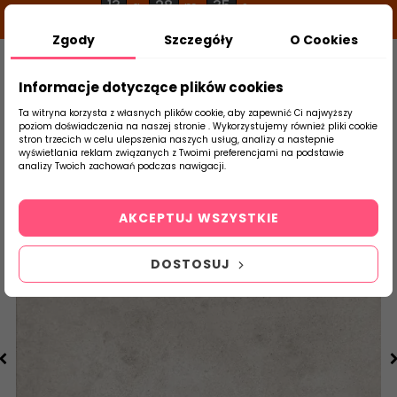
13
28
35
g
m
s
Zgody
Szczegóły
O Cookies
0
Szukaj
Informacje dotyczące plików cookies
Ta witryna korzysta z własnych plików cookie, aby zapewnić Ci najwyższy
poziom doświadczenia na naszej stronie . Wykorzystujemy również pliki cookie
stron trzecich w celu ulepszenia naszych usług, analizy a nastepnie
Strona Główna
Płytki Łazienkowe
DOMI
wyświetlania reklam związanych z Twoimi preferencjami na podstawie
produktu
analizy Twoich zachowań podczas nawigacji.
AKCEPTUJ WSZYSTKIE
DOSTOSUJ