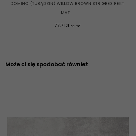
DOMINO (TUBĄDZIN) WILLOW BROWN STR GRES REKT.
MAT....
Cena
77,71 zł
2
za m
Może ci się spodobać również