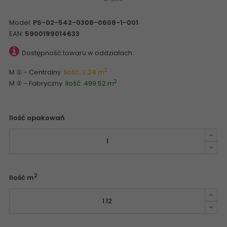
Model:
PS-02-542-0308-0608-1-001
EAN:
5900199014633
Dostępność towaru w oddziałach:
2
M ① - Centralny
Ilość: 2.24 m
2
M ② - Fabryczny
Ilość: 499.52 m
Ilość opakowań
2
Ilość m