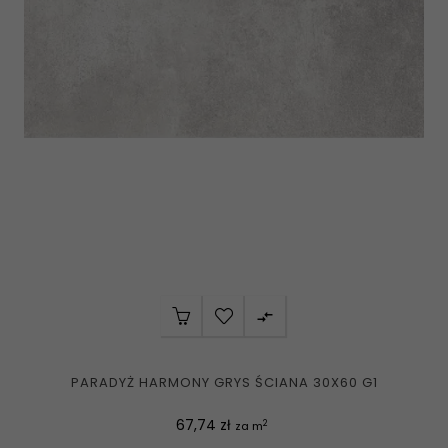

PARADYŻ HARMONY GRYS ŚCIANA 30X60 G1
Cena
67,74 zł
2
za m