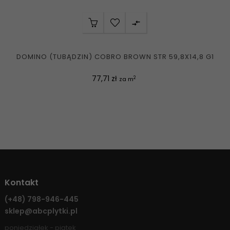

DOMINO (TUBĄDZIN) COBRO BROWN STR 59,8X14,8 G1
Cena
77,71 zł
2
za m
Kontakt
(+48)
798-946-445
sklep@abcplytki.pl
poniedziałek - piątek