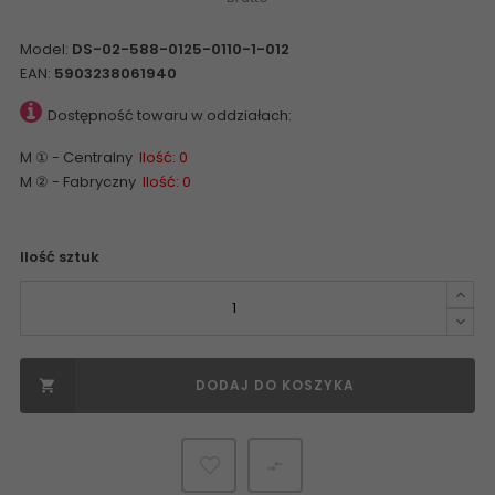
Model:
DS-02-588-0125-0110-1-012
EAN:
5903238061940
Dostępność towaru w oddziałach:
M ① - Centralny
Ilość: 0
M ② - Fabryczny
Ilość: 0
Ilość sztuk
DODAJ DO KOSZYKA

