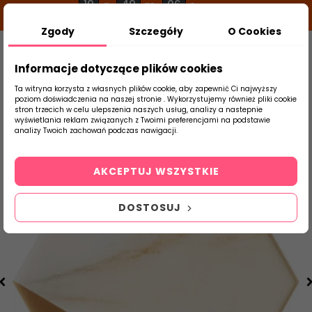
19
49
06
g
m
s
Zgody
Szczegóły
O Cookies
0
Szukaj
Informacje dotyczące plików cookies
Ta witryna korzysta z własnych plików cookie, aby zapewnić Ci najwyższy
poziom doświadczenia na naszej stronie . Wykorzystujemy również pliki cookie
stron trzecich w celu ulepszenia naszych usług, analizy a nastepnie
Strona Główna
Płytki Łazienkowe
DOMI
wyświetlania reklam związanych z Twoimi preferencjami na podstawie
produktu
analizy Twoich zachowań podczas nawigacji.
AKCEPTUJ WSZYSTKIE
DOSTOSUJ