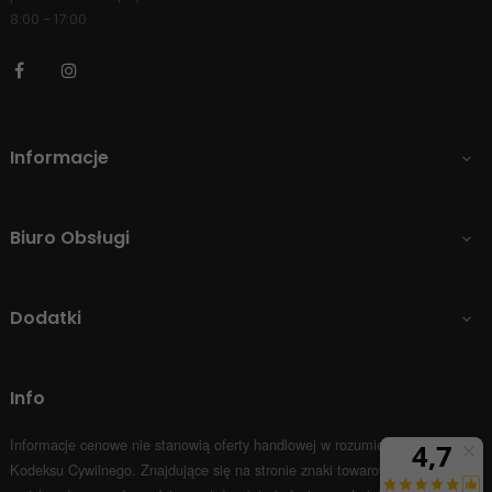
8:00 - 17:00
Facebook
Instagram
Informacje

Biuro Obsługi

Dodatki

Info
Informacje cenowe nie stanowią oferty handlowej w rozumieniu Art.66 par.1
Kodeksu Cywilnego.
Znajdujące się na stronie znaki towarowe i nazwy firm