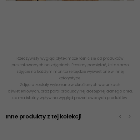
FLARE - Kolekcja CERAMIKA DOMINO / Tubądzin -
Kamieniopodobne zestawienie biało złotego marmuru
imitacja kamienia
kamieniopodobne
płytki flizy domino
tubądzin abcpłytki płytki ceramiczne łazienkowe z elementami
złota 30x60 6008x3008
marmurowe
5903238061940 DS-02-
588-0125-0110-1-012 DOMINO (Tubądzin) Flare Gold HEX Płytka
Ścienna Połysk 11x12,5 G1
Rzeczywisty wygląd płytek może różnić się od produktów
prezentowanych na zdjęciach. Prosimy pamiętać, że to samo
zdjęcie na każdym monitorze będzie wyświetlone w innej
kolorystyce.
Zdjęcia zostały wykonane w określonych warunkach
oświetleniowych, oraz partii produkcyjnej dostępnej danego dnia,
co ma istotny wpływ na wygląd prezentowanych produktów.
Inne produkty z tej kolekcji
‹
›