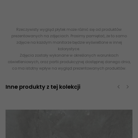
opinie o płytkach
imitujących naturalny kamień
, 60x60 60x120
120x120 80x80 798x798 598x598 1198x598 1198x1198 sklep
internetowy z płytkami -
Rzeczywisty wygląd płytek może różnić się od produktów
prezentowanych na zdjęciach. Prosimy pamiętać, że to samo
zdjęcie na każdym monitorze będzie wyświetlone w innej
kolorystyce.
Zdjęcia zostały wykonane w określonych warunkach
oświetleniowych, oraz partii produkcyjnej dostępnej danego dnia,
co ma istotny wpływ na wygląd prezentowanych produktów.
Inne produkty z tej kolekcji
‹
›