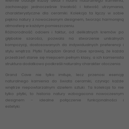
wiernie oddaje każdy detal i nuans naturalnego kamienia,
zachowując jednocześnie trwałość i łatwość utrzymania,
charakterystyczne dla ceramiki. Kolekcja ta łączy w sobie
piękno natury z nowoczesnym designem, tworząc harmonijną
atmosferę w każdym pomieszczeniu.
Różnorodność odcieni i faktur, od delikatnych kremów po
głębokie szarości, pozwala na stworzenie unikalnych
kompozycji, dostosowanych do indywidualnych preferencji i
stylu wnętrza. Płytki Tubądzin Grand Cave sprawią, że każda
przestrzeń stanie się miejscem pełnym klasy, a ich kamienista
struktura dodatkowo podkreśli naturalny charakter otoczenia.
Grand Cave nie tylko imituje, lecz przenosi esencję
naturalnego kamienia do świata ceramiki, czyniąc każde
wnętrze niepowtarzalnym dziełem sztuki. Ta kolekcja to nie
tylko płytki, to historia natury wzbogacona nowoczesnym
designem – idealne połączenie funkcjonalności i
estetyki.
Płytki, flizy, gres, terakota, Polska płytka, polska
glazura, flizy zakopane kraków, imitacja kamienia,
kamieniopodobne, płytki ceramiczne esklep sklep płytki online
eplytki CERAMIKA
TUBĄDZIN
/ DOMINO abcpłytki kod rabatowy