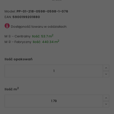
Model:
PP-01-218-0598-0598-1-076
EAN:
5900199201880
Dostępność towaru w oddziałach:
2
M ① - Centralny
Ilość: 53.7 m
2
M ② - Fabryczny
Ilość: 440.34 m
Ilość opakowań
2
Ilość m