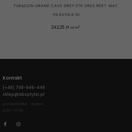
TUBĄDZIN GRAND CAVE GREY STR GRES REKT. MAT.
119,8X119,8 G1
Cena
242,25 zł
2
za m
Kontakt
(+48)
798-946-445
sklep@abcplytki.pl
poniedziałek - piątek
8:00 - 17:00
Facebook
Instagram