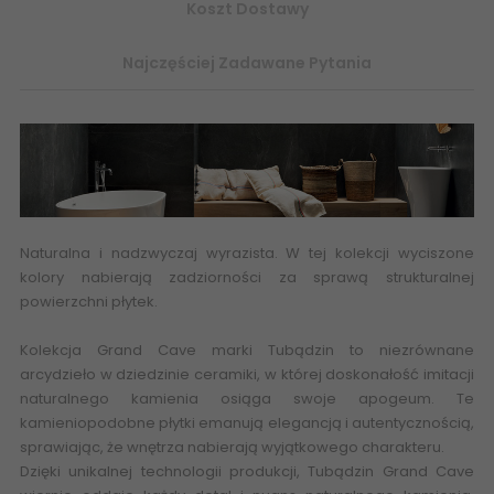
Koszt Dostawy
Najczęściej Zadawane Pytania
Naturalna i nadzwyczaj wyrazista. W tej kolekcji wyciszone
kolory nabierają zadziorności za sprawą strukturalnej
powierzchni płytek.
Kolekcja Grand Cave marki Tubądzin to niezrównane
arcydzieło w dziedzinie ceramiki, w której doskonałość imitacji
naturalnego kamienia osiąga swoje apogeum. Te
kamieniopodobne płytki emanują elegancją i autentycznością,
sprawiając, że wnętrza nabierają wyjątkowego charakteru.
Dzięki unikalnej technologii produkcji, Tubądzin Grand Cave