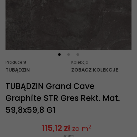
Producent
Kolekcja
TUBĄDZIN
ZOBACZ KOLEKCJE
TUBĄDZIN Grand Cave
Graphite STR Gres Rekt. Mat.
59,8x59,8 G1
115,12 zł
2
za m
Brutto