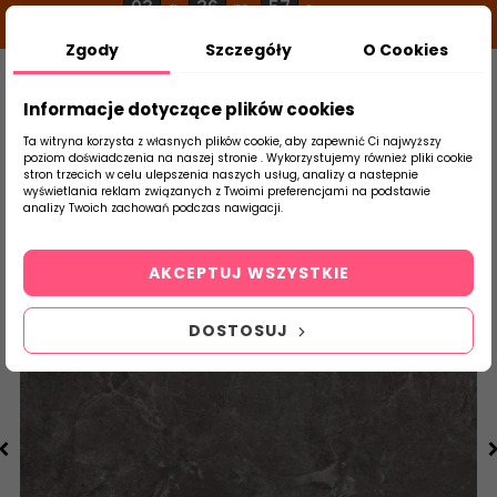
03
36
56
g
m
s
Zgody
Szczegóły
O Cookies
0
Szukaj
Informacje dotyczące plików cookies
Ta witryna korzysta z własnych plików cookie, aby zapewnić Ci najwyższy
poziom doświadczenia na naszej stronie . Wykorzystujemy również pliki cookie
stron trzecich w celu ulepszenia naszych usług, analizy a nastepnie
Strona Główna
Salon / Taras
Tubądzin
wyświetlania reklam związanych z Twoimi preferencjami na podstawie
produktu
analizy Twoich zachowań podczas nawigacji.
AKCEPTUJ WSZYSTKIE
DOSTOSUJ