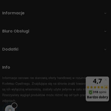
Informacje

Biuro Obsługi

Dodatki

Info
Informacje cenowe nie stanowią oferty handlowej w rozumieniu Art.66 par.1
Kodeksu Cywilnego.
Znajdujące się na stronie znaki towarowe i nazwy firm
są ich wyłączną własnością, zostały użyte jedynie w celu informacyjnym.
Rzeczywisty wygląd produktów może różnić się od tych prezentowanych na
zdjęciach.