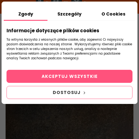
11
55
36
g
m
s
Zgody
Szczegóły
O Cookies
0
Szukaj
Informacje dotyczące plików cookies
Ta witryna korzysta z własnych plików cookie, aby zapewnić Ci najwyższy
poziom doświadczenia na naszej stronie . Wykorzystujemy również pliki cookie
stron trzecich w celu ulepszenia naszych usług, analizy a nastepnie
Strona Główna
Salon / Taras
Tubądzin
wyświetlania reklam związanych z Twoimi preferencjami na podstawie
produktu
analizy Twoich zachowań podczas nawigacji.
AKCEPTUJ WSZYSTKIE
DOSTOSUJ