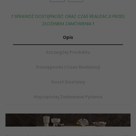
❗️ SPRAWDŹ DOSTĘPNOŚĆ ORAZ CZAS REALIZACJI PRZED
ZŁOŻENIEM ZAMÓWIENIA ❗️
Opis
Szczegóły Produktu
Dostępność | Czas Realizacji
Koszt Dostawy
Najczęściej Zadawane Pytania