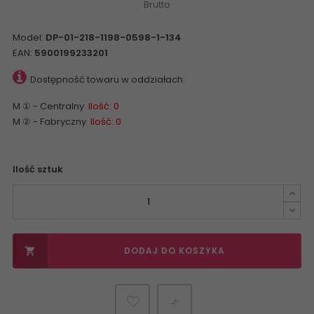
Brutto
Model:
DP-01-218-1198-0598-1-134
EAN:
5900199233201
Dostępność towaru w oddziałach:
M ① - Centralny
Ilość: 0
M ② - Fabryczny
Ilość: 0
Ilość sztuk
DODAJ DO KOSZYKA

