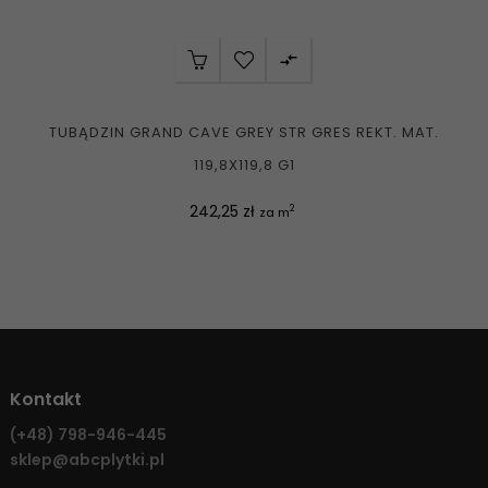

TUBĄDZIN GRAND CAVE GREY STR GRES REKT. MAT.
119,8X119,8 G1
Cena
242,25 zł
2
za m
Kontakt
(+48)
798-946-445
sklep@abcplytki.pl