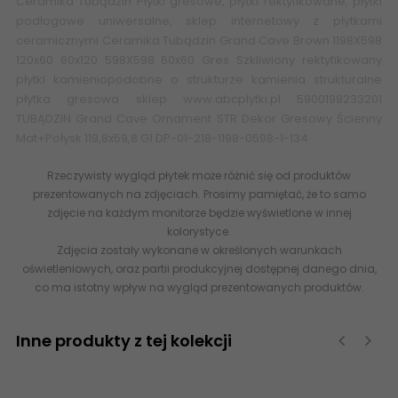
Ceramika Tubądzin Płytki gresowe, płytki rektyfikowane, płytki
podłogowe uniwersalne, sklep internetowy z płytkami
ceramicznymi Ceramika Tubądzin Grand Cave Brown 1198X598
120x60 60x120 598X598 60x60 Gres Szkliwiony rektyfikowany
płytki kamieniopodobne o strukturze kamienia strukturalne
płytka gresowa sklep
www.abcplytki.pl
5900199233201
TUBĄDZIN Grand Cave Ornament STR Dekor Gresowy Ścienny
Mat+Połysk 119,8x59,8 G1 DP-01-218-1198-0598-1-134
Rzeczywisty wygląd płytek może różnić się od produktów
prezentowanych na zdjęciach. Prosimy pamiętać, że to samo
zdjęcie na każdym monitorze będzie wyświetlone w innej
kolorystyce.
Zdjęcia zostały wykonane w określonych warunkach
oświetleniowych, oraz partii produkcyjnej dostępnej danego dnia,
co ma istotny wpływ na wygląd prezentowanych produktów.
Inne produkty z tej kolekcji
‹
›