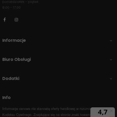
poniedziałek - piątek
8:00 - 17:00
Facebook
Instagram
Informacje

Biuro Obsługi

Dodatki

Info
Informacje cenowe nie stanowią oferty handlowej w rozumieniu Art.66 par.1
Kodeksu Cywilnego.
Znajdujące się na stronie znaki towarowe i nazwy firm