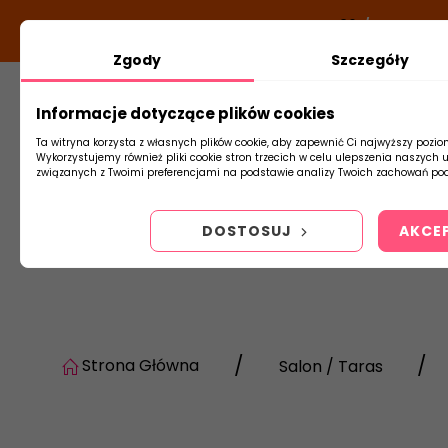
DODATKOWY RABAT Z KODEM:
NEWLOOK26
/
TUBADZIN
Zgody
Szczegóły
Informacje dotyczące plików cookies
Płytki
Arm
Ta witryna korzysta z własnych plików cookie, aby zapewnić Ci najwyższy pozio
Wykorzystujemy również pliki cookie stron trzecich w celu ulepszenia naszych 
związanych z Twoimi preferencjami na podstawie analizy Twoich zachowań pod
DOSTOSUJ
AKCE
Strona Główna
Salon / Taras