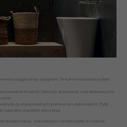
 kamienia osiąga swoje apogeum. Te kamieniopodobne płytki
jednocześnie trwałość i łatwość utrzymania, charakterystyczne
czeniu.
nych do indywidualnych preferencji i stylu wnętrza. Płytki
i naturalny charakter otoczenia.
iełem sztuki. Ta kolekcja to nie tylko płytki, to historia