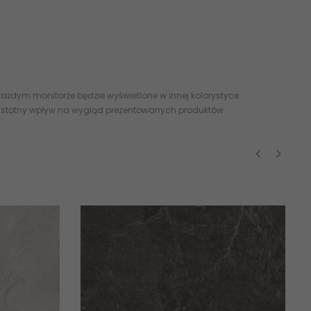
ytka, polska glazura, flizy zakopane kraków, imitacja kamienia,
o płytkach
imitujących naturalny kamień
, 60x60 60x120 120x120
ażdym monitorze będzie wyświetlone w innej kolorystyce.
 istotny wpływ na wygląd prezentowanych produktów.
‹
›