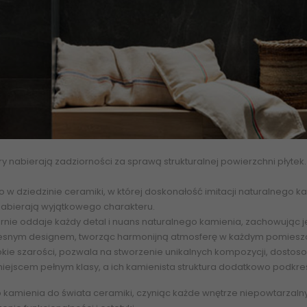
ry nabierają zadziorności za sprawą strukturalnej powierzchni płytek.
o w dziedzinie ceramiki, w której doskonałość imitacji naturalnego
nabierają wyjątkowego charakteru.
iernie oddaje każdy detal i nuans naturalnego kamienia, zachowując 
oczesnym designem, tworząc harmonijną atmosferę w każdym pomiesz
kie szarości, pozwala na stworzenie unikalnych kompozycji, dostosowa
iejscem pełnym klasy, a ich kamienista struktura dodatkowo podkreśl
 kamienia do świata ceramiki, czyniąc każde wnętrze niepowtarzalnym dz