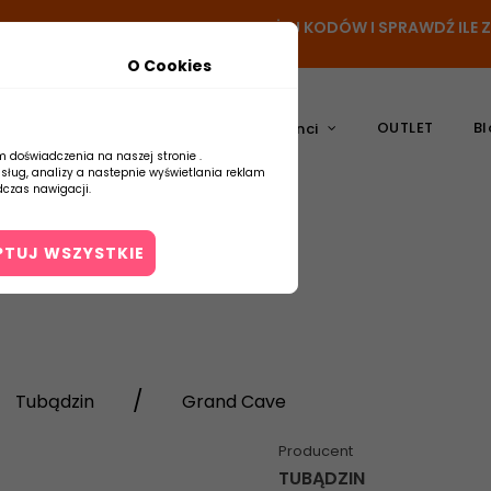
- DODAJ PRODUKT DO KOSZYKA, UŻYJ KODÓW I SPRAWDŹ ILE
O Cookies
OUTLET
Bl
atura
Ceramika
Producenci
m doświadczenia na naszej stronie .
usług, analizy a nastepnie wyświetlania reklam
czas nawigacji.
PTUJ WSZYSTKIE
Kontakt
Tubądzin
Grand Cave
Producent
TUBĄDZIN