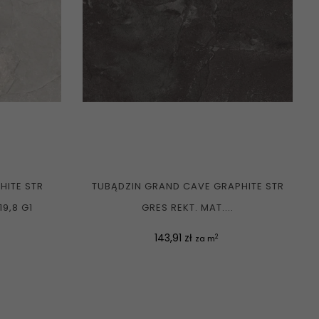
HITE STR
TUBĄDZIN GRAND CAVE GRAPHITE STR
19,8 G1
GRES REKT. MAT....
Cena
143,91 zł
2
za m