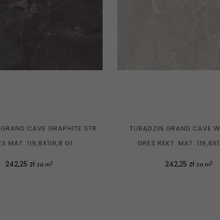
 GRAND CAVE GRAPHITE STR
TUBĄDZIN GRAND CAVE W
S MAT. 119,8X119,8 G1
GRES REKT. MAT. 119,8X1
Cena
Cena
242,25 zł
242,25 zł
2
2
za m
za m