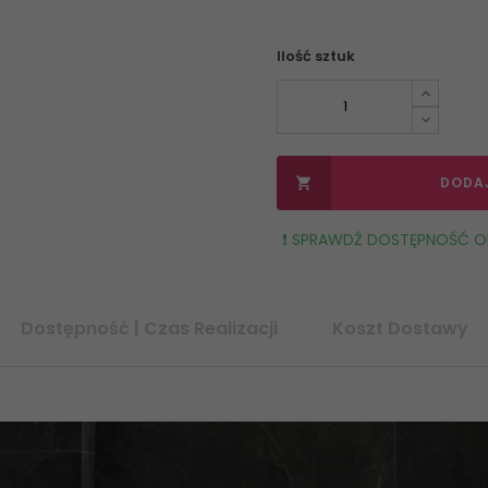
Ilość sztuk
DODA

❗️ SPRAWDŹ DOSTĘPNOŚĆ OR
Dostępność | Czas Realizacji
Koszt Dostawy