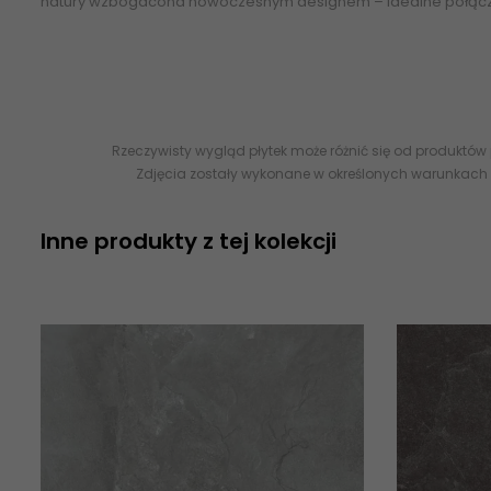
natury wzbogacona nowoczesnym designem – idealne połączeni
kamieniopodobne, płytki ceramiczne esklep sklep płytki online
80x80 798x798 598x598 1198x598 1198x1198 sklep internetowy z pł
Rzeczywisty wygląd płytek może różnić się od produktów
Zdjęcia zostały wykonane w określonych warunkach 
Inne produkty z tej kolekcji