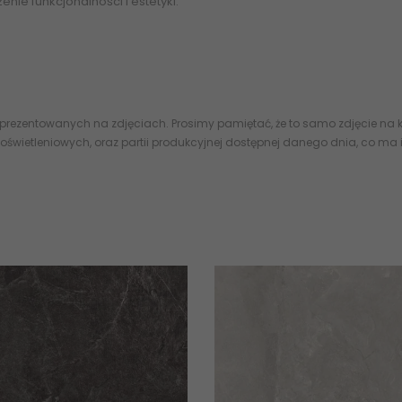
e funkcjonalności i estetyki.
Płytki, flizy, gres, terakota, Polska pł
 eplytki CERAMIKA
TUBĄDZIN
/ DOMINO abcpłytki kod rabatowy opinie 
ytkami -
 prezentowanych na zdjęciach. Prosimy pamiętać, że to samo zdjęcie na k
oświetleniowych, oraz partii produkcyjnej dostępnej danego dnia, co ma