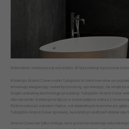
Naturalna i nadzwyczaj wyrazista. W tej kolekcji wyciszone kolo
Kolekcja Grand Cave marki Tubądzin to niezrównane arcydzieł
emanują elegancją i autentycznością, sprawiając, że wnętrza 
Dzięki unikalnej technologii produkcji, Tubądzin Grand Cave w
dla ceramiki. Kolekcja ta łączy w sobie piękno natury z now
Różnorodność odcieni i faktur, od delikatnych kremów po głębo
Tubądzin Grand Cave sprawią, że każda przestrzeń stanie się m
Grand Cave nie tylko imituje, lecz przenosi esencję naturalnego