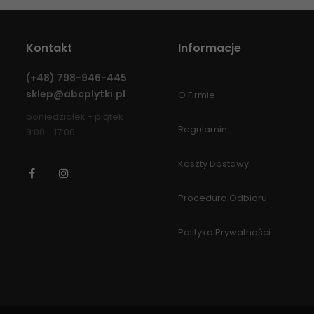
Kontakt
Informacje
(+48)
798-946-445
sklep@abcplytki.pl
O Firmie
poniedziałek - piątek
Regulamin
8:00 - 17:00
Koszty Dostawy
Facebook
Instagram
Procedura Odbioru
Polityka Prywatności