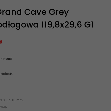
Grand Cave Grey
odłogowa 119,8x29,6 G1
ę
6-1-088
ziałach:
ci 8 lub 10 mm.
wcę.