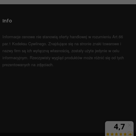
Info
Informacje cenowe nie stanowią oferty handlowej w rozumieniu Art.66
par.1 Kodeksu Cywilnego.
Znajdujące się na stronie znaki towarowe i
nazwy firm są ich wyłączną własnością, zostały użyte jedynie w celu
informacyjnym.
Rzeczywisty wygląd produktów może różnić się od tych
prezentowanych na zdjęciach.