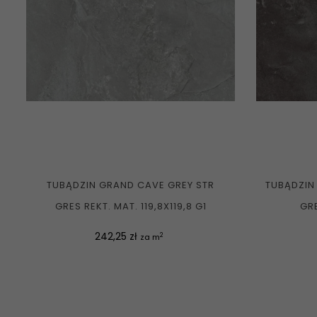
TUBĄDZIN GRAND CAVE GREY STR
TUBĄDZIN
GRES REKT. MAT. 119,8X119,8 G1
GRE
Cena
242,25 zł
2
za m