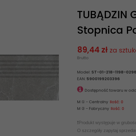
TUBĄDZIN 
Stopnica P
89,44 zł
za sztuk
Brutto
Model:
ST-01-218-1198-029
EAN:
5900199203396
Dostępność towaru w odd
M ① - Centralny
Ilość: 0
M ② - Fabryczny
Ilość: 0
❗️Produkt występuje w gruboś
O szczegóły zapytaj sprzeda