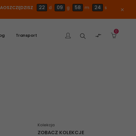
22
09
58
23
 ZAOSZCZĘDZISZ
d
g
m
s
close
0
Szukaj

og
Transport
produktu
Kolekcja
ZOBACZ KOLEKCJE