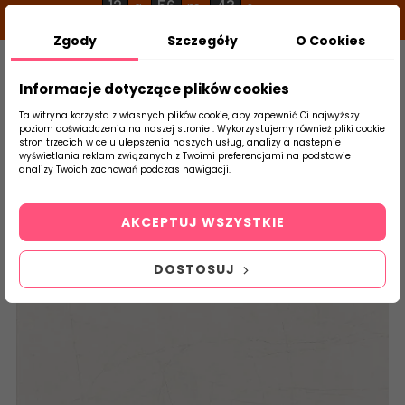
12
56
43
g
m
s
Zgody
Szczegóły
O Cookies
0
Szukaj
Informacje dotyczące plików cookies
Ta witryna korzysta z własnych plików cookie, aby zapewnić Ci najwyższy
poziom doświadczenia na naszej stronie . Wykorzystujemy również pliki cookie
stron trzecich w celu ulepszenia naszych usług, analizy a nastepnie
Strona Główna
Płytki Łazienkowe
DOMI
wyświetlania reklam związanych z Twoimi preferencjami na podstawie
produktu
analizy Twoich zachowań podczas nawigacji.
AKCEPTUJ WSZYSTKIE
DOSTOSUJ