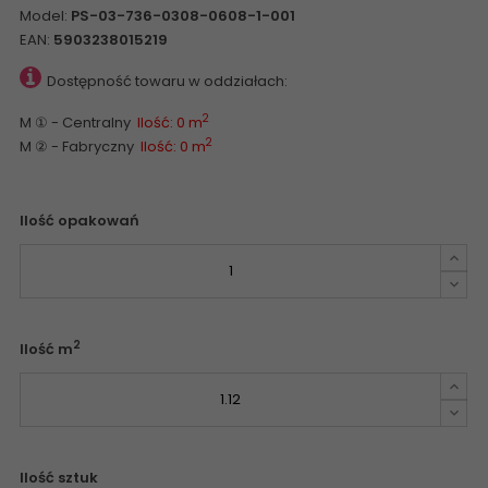
Model:
PS-03-736-0308-0608-1-001
EAN:
5903238015219
Dostępność towaru w oddziałach:
2
M ① - Centralny
Ilość: 0 m
2
M ② - Fabryczny
Ilość: 0 m
Ilość opakowań
2
Ilość m
Ilość sztuk