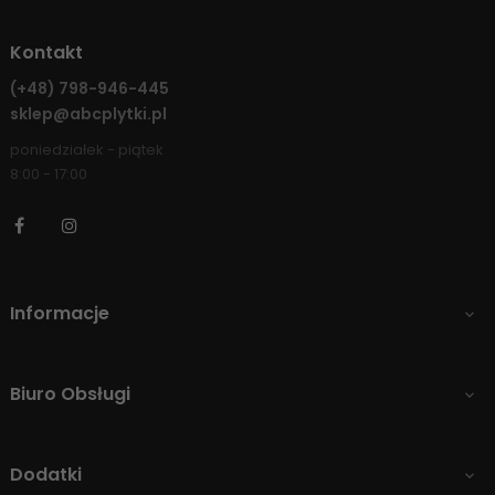
Kontakt
(+48)
798-946-445
sklep@abcplytki.pl
poniedziałek - piątek
8:00 - 17:00
Facebook
Instagram
Informacje

Biuro Obsługi

Dodatki
