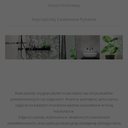
Koszt Dostawy
Najczęściej Zadawane Pytania
płytki ceramiczne, płytki łazienkowe, glazura, terakota, flizy
idylla domino tubądzin, internetowy sklep z płytkami
ceramicznymi imitacja kwiatu betonu ścienne płytki -
esklep
abcpłytki
Rzeczywisty wygląd płytek może różnić się od produktów
prezentowanych na zdjęciach. Prosimy pamiętać, że to samo
zdjęcie na każdym monitorze będzie wyświetlone w innej
kolorystyce.
Zdjęcia zostały wykonane w określonych warunkach
oświetleniowych, oraz partii produkcyjnej dostępnej danego dnia,