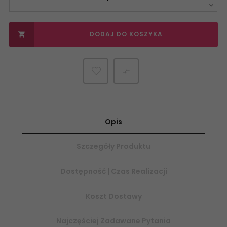
DODAJ DO KOSZYKA


Opis
Szczegóły Produktu
Dostępność | Czas Realizacji
Koszt Dostawy
Najczęściej Zadawane Pytania