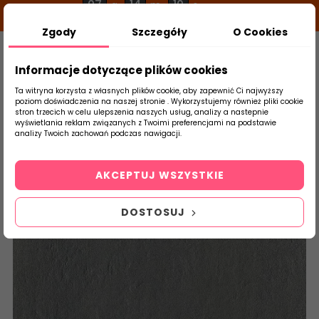
07
14
10
g
m
s
Zgody
Szczegóły
O Cookies
0
Szukaj
Informacje dotyczące plików cookies
Ta witryna korzysta z własnych plików cookie, aby zapewnić Ci najwyższy
poziom doświadczenia na naszej stronie . Wykorzystujemy również pliki cookie
stron trzecich w celu ulepszenia naszych usług, analizy a nastepnie
Strona Główna
Salon / Taras
Tubądzin
wyświetlania reklam związanych z Twoimi preferencjami na podstawie
produktu
analizy Twoich zachowań podczas nawigacji.
AKCEPTUJ WSZYSTKIE
DOSTOSUJ