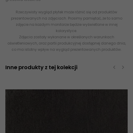
Rzeczywisty wygląd płytek może różnić się od produktów
prezentowanych na zdjęciach. Prosimy pamiętać, że to samo
zdjęcie na każdym monitorze będzie wyświetlone w innej
kolorystyce.
Zdjęcia zostały wykonane w określonych warunkach
oświetleniowych, oraz partii produkcyjnej dostępnej danego dnia,
co ma istotny wpływ na wygląd prezentowanych produktów.
Inne produkty z tej kolekcji
‹
›