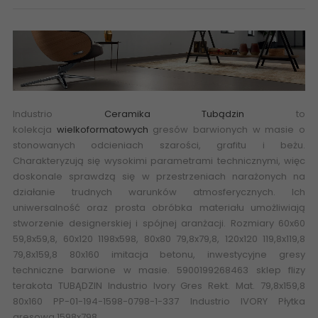
Industrio
Ceramika Tubądzin
to
kolekcja
wielkoformatowych
gresów barwionych w masie o
stonowanych odcieniach szarości, grafitu i beżu.
Charakteryzują się wysokimi parametrami technicznymi, więc
doskonale sprawdzą się w przestrzeniach narażonych na
działanie trudnych warunków atmosferycznych. Ich
uniwersalność oraz prosta obróbka materiału umożliwiają
stworzenie designerskiej i spójnej aranżacji. Rozmiary 60x60
59,8x59,8, 60x120 1198x598, 80x80 79,8x79,8, 120x120 119,8x119,8
79,8x159,8 80x160 imitacja
betonu
,
inwestycyjne
gresy
techniczne barwione w masie. 5900199268463 sklep flizy
terakota TUBĄDZIN Industrio Ivory Gres Rekt. Mat. 79,8x159,8
80x160 PP-01-194-1598-0798-1-337 Industrio IVORY Płytka
gresowa 1598x798