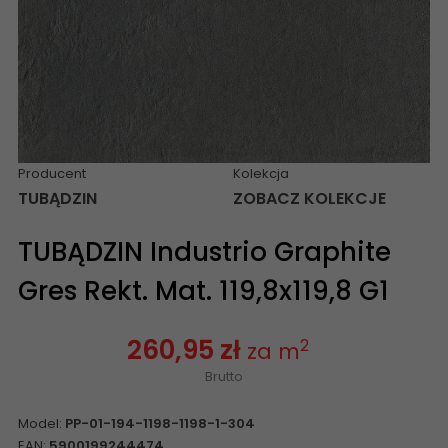
Producent
Kolekcja
TUBĄDZIN
ZOBACZ KOLEKCJE
TUBĄDZIN Industrio Graphite
Gres Rekt. Mat. 119,8x119,8 G1
260,95 zł
2
za m
Brutto
Model:
PP-01-194-1198-1198-1-304
EAN:
5900199244474