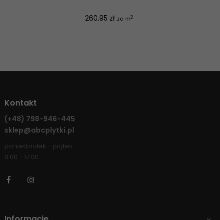
Cena
260,95 zł
2
za m
Kontakt
(+48)
798-946-445
sklep@abcplytki.pl
poniedziałek - piątek
8:00 - 17:00
Facebook
Instagram
Informacje
