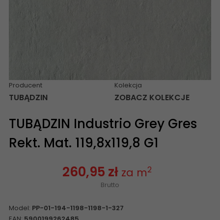
Producent
Kolekcja
TUBĄDZIN
ZOBACZ KOLEKCJE
TUBĄDZIN Industrio Grey Gres
Rekt. Mat. 119,8x119,8 G1
260,95 zł
2
za m
Brutto
Model:
PP-01-194-1198-1198-1-327
EAN:
5900199262485