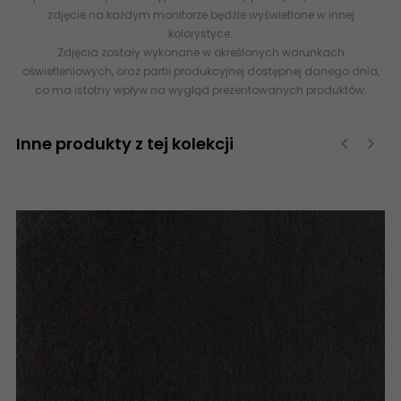
zdjęcie na każdym monitorze będzie wyświetlone w innej
kolorystyce.
Zdjęcia zostały wykonane w określonych warunkach
oświetleniowych, oraz partii produkcyjnej dostępnej danego dnia,
co ma istotny wpływ na wygląd prezentowanych produktów.
Inne produkty z tej kolekcji
‹
›