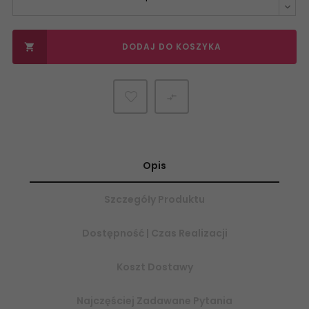
DODAJ DO KOSZYKA


Opis
Szczegóły Produktu
Dostępność | Czas Realizacji
Koszt Dostawy
Najczęściej Zadawane Pytania