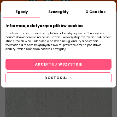
14
34
34
g
m
s
Zgody
Szczegóły
O Cookies
0
Szukaj
Informacje dotyczące plików cookies
Ta witryna korzysta z własnych plików cookie, aby zapewnić Ci najwyższy
poziom doświadczenia na naszej stronie . Wykorzystujemy również pliki cookie
stron trzecich w celu ulepszenia naszych usług, analizy a nastepnie
Strona Główna
Salon / Taras
Tubądzin
wyświetlania reklam związanych z Twoimi preferencjami na podstawie
produktu
analizy Twoich zachowań podczas nawigacji.
AKCEPTUJ WSZYSTKIE
DOSTOSUJ