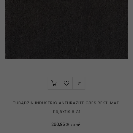

TUBĄDZIN INDUSTRIO ANTHRAZITE GRES REKT. MAT.
119,8X119,8 G1
Cena
260,95 zł
2
za m