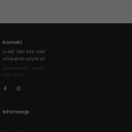
Kontakt
(+48)
798-946-445
sklep@abcplytki.pl
poniedziałek - piątek
8:00 - 17:00
Facebook
Instagram
Informacje
