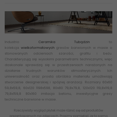
Industrio
Ceramika Tubądzin
to
kolekcja
wielkoformatowych
gresów barwionych w masie o
stonowanych odcieniach szarości, grafitu i beżu.
Charakteryzują się wysokimi parametrami technicznymi, więc
doskonale sprawdzą się w przestrzeniach narażonych na
działanie trudnych warunków atmosferycznych. Ich
uniwersalność oraz prosta obróbka materiału umożliwiają
stworzenie designerskiej i spójnej aranżacji. Rozmiary 60x60
59,8x59,8, 60x120 1198x598, 80x80 79,8x79,8, 120x120 119,8x119,8
79,8x159,8 80x160 imitacja
betonu
,
inwestycyjne
gresy
techniczne barwione w masie.
Rzeczywisty wygląd płytek może różnić się od produktów
prezentowanych na zdjęciach. Prosimy pamiętać, że to samo