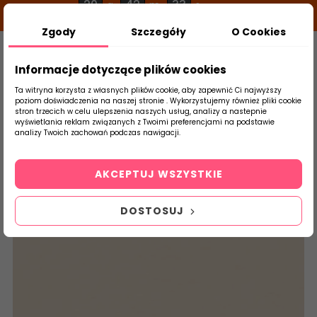
20
42
33
g
m
s
Zgody
Szczegóły
O Cookies
0
Szukaj
Informacje dotyczące plików cookies
Ta witryna korzysta z własnych plików cookie, aby zapewnić Ci najwyższy
poziom doświadczenia na naszej stronie . Wykorzystujemy również pliki cookie
stron trzecich w celu ulepszenia naszych usług, analizy a nastepnie
Strona Główna
Salon / Taras
Tubądzin
wyświetlania reklam związanych z Twoimi preferencjami na podstawie
produktu
analizy Twoich zachowań podczas nawigacji.
AKCEPTUJ WSZYSTKIE
DOSTOSUJ