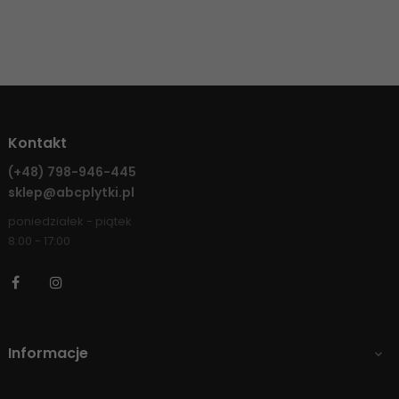
Kontakt
(+48)
798-946-445
sklep@abcplytki.pl
poniedziałek - piątek
8:00 - 17:00
Facebook
Instagram
Informacje
