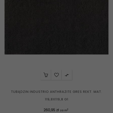

TUBĄDZIN INDUSTRIO ANTHRAZITE GRES REKT. MAT.
119,8X119,8 G1
Cena
260,95 zł
2
za m