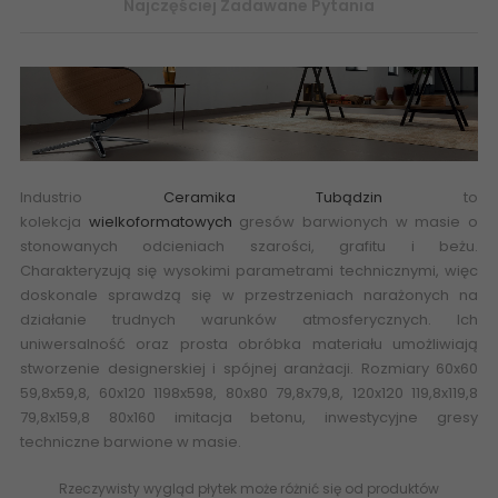
Najczęściej Zadawane Pytania
Industrio
Ceramika Tubądzin
to
kolekcja
wielkoformatowych
gresów barwionych w masie o
stonowanych odcieniach szarości, grafitu i beżu.
Charakteryzują się wysokimi parametrami technicznymi, więc
doskonale sprawdzą się w przestrzeniach narażonych na
działanie trudnych warunków atmosferycznych. Ich
uniwersalność oraz prosta obróbka materiału umożliwiają
stworzenie designerskiej i spójnej aranżacji. Rozmiary 60x60
59,8x59,8, 60x120 1198x598, 80x80 79,8x79,8, 120x120 119,8x119,8
79,8x159,8 80x160 imitacja
betonu
,
inwestycyjne
gresy
techniczne barwione w masie.
Rzeczywisty wygląd płytek może różnić się od produktów