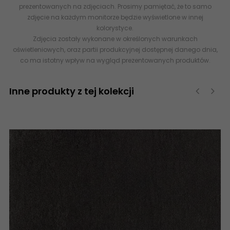
prezentowanych na zdjęciach. Prosimy pamiętać, że to samo
zdjęcie na każdym monitorze będzie wyświetlone w innej
kolorystyce.
Zdjęcia zostały wykonane w określonych warunkach
oświetleniowych, oraz partii produkcyjnej dostępnej danego dnia,
co ma istotny wpływ na wygląd prezentowanych produktów.
Inne produkty z tej kolekcji
‹
›