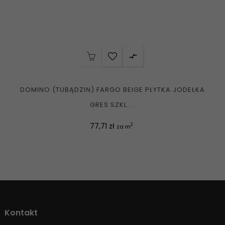

DOMINO (TUBĄDZIN) FARGO BEIGE PŁYTKA JODEŁKA
GRES SZKL....
Cena
77,71 zł
2
za m
Kontakt