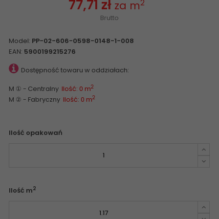
77,71 zł
2
za m
Brutto
Model:
PP-02-606-0598-0148-1-008
EAN:
5900199215276
Dostępność towaru w oddziałach:
2
M ① - Centralny
Ilość: 0 m
2
M ② - Fabryczny
Ilość: 0 m
Ilość opakowań
2
Ilość m