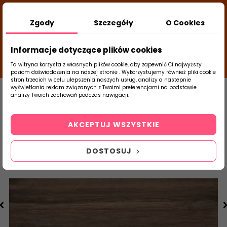
DODATKOWY RABAT Z KODEM:
NEWLOOK26
/
Zgody
Szczegóły
O Cookies
TUBADZIN
- DODAJ PRODUKT DO KOSZYKA, UŻYJ
23
KODÓW I SPRAWDŹ ILE ZAOSZCZĘDZISZ
d
close
Informacje dotyczące plików cookies
15
19
10
g
m
s
Ta witryna korzysta z własnych plików cookie, aby zapewnić Ci najwyższy
poziom doświadczenia na naszej stronie . Wykorzystujemy również pliki cookie
stron trzecich w celu ulepszenia naszych usług, analizy a nastepnie
Strona Główna
Płytki Łazienkowe
DOMI
wyświetlania reklam związanych z Twoimi preferencjami na podstawie
analizy Twoich zachowań podczas nawigacji.
0
Szukaj
AKCEPTUJ WSZYSTKIE
produktu
DOSTOSUJ