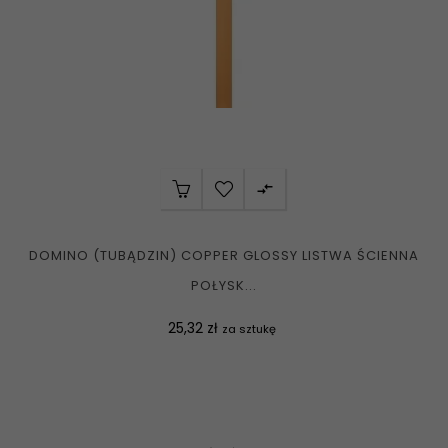

DOMINO (TUBĄDZIN) COPPER GLOSSY LISTWA ŚCIENNA
POŁYSK...
Cena
25,32 zł
za sztukę