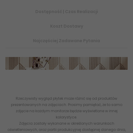
Dostępność | Czas Realizacji
Koszt Dostawy
Najczęściej Zadawane Pytania
Płytki ceramiczne, płytki łazienkowe, płytki 30x60 - internetowy
sklep z płytkami ceramicznymi Ceramika DOMINO Tubądzin -
Esklep
www.abcplytki.pl
Rzeczywisty wygląd płytek może różnić się od produktów
prezentowanych na zdjęciach. Prosimy pamiętać, że to samo
zdjęcie na każdym monitorze będzie wyświetlone w innej
kolorystyce.
Zdjęcia zostały wykonane w określonych warunkach
oświetleniowych, oraz partii produkcyjnej dostępnej danego dnia,