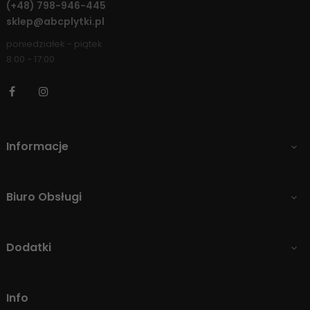
(+48)
798-946-445
sklep@abcplytki.pl
poniedziałek - piątek
8:00 - 17:00
Facebook
Instagram
Informacje

Biuro Obsługi

Dodatki

Info