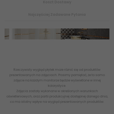
Koszt Dostawy
Najczęściej Zadawane Pytania
Domino Tubądzin OPIUM -
kolekcja
kamieniopodobnych
marmurowych płytek
podłogowych oraz ściennych w dwóch kolorystykach - cała
kolekcja dostępna w sprzedaży na
abcplytki.pl
Rzeczywisty wygląd płytek może różnić się od produktów
prezentowanych na zdjęciach. Prosimy pamiętać, że to samo
zdjęcie na każdym monitorze będzie wyświetlone w innej
kolorystyce.
Zdjęcia zostały wykonane w określonych warunkach
oświetleniowych, oraz partii produkcyjnej dostępnej danego dnia,
co ma istotny wpływ na wygląd prezentowanych produktów.