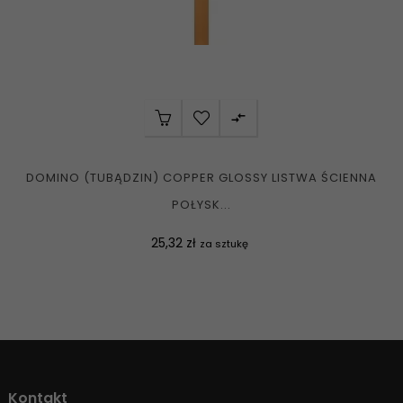

DOMINO (TUBĄDZIN) COPPER GLOSSY LISTWA ŚCIENNA
POŁYSK...
Cena
25,32 zł
za sztukę
Kontakt