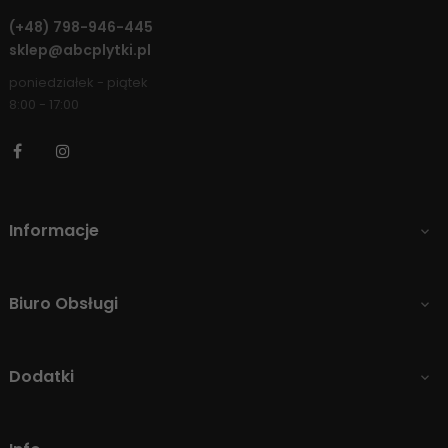
(+48)
798-946-445
sklep@abcplytki.pl
poniedziałek - piątek
8:00 - 17:00
Facebook
Instagram
Informacje

Biuro Obsługi

Dodatki
