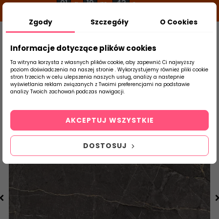
01
19
43
g
m
s
Zgody
Szczegóły
O Cookies
0
Szukaj
Informacje dotyczące plików cookies
Ta witryna korzysta z własnych plików cookie, aby zapewnić Ci najwyższy
poziom doświadczenia na naszej stronie . Wykorzystujemy również pliki cookie
stron trzecich w celu ulepszenia naszych usług, analizy a nastepnie
Strona Główna
Płytki Łazienkowe
DOMI
wyświetlania reklam związanych z Twoimi preferencjami na podstawie
produktu
analizy Twoich zachowań podczas nawigacji.
AKCEPTUJ WSZYSTKIE
DOSTOSUJ