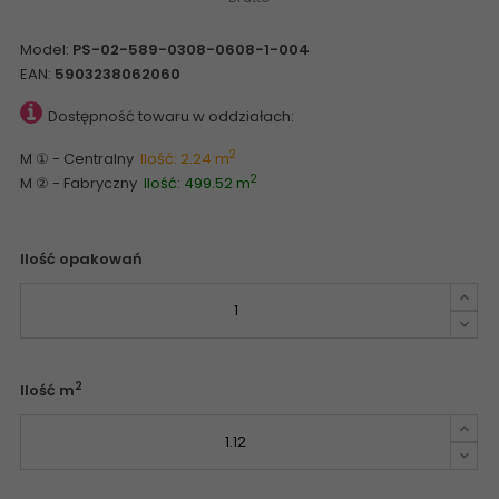
Model:
PS-02-589-0308-0608-1-004
EAN:
5903238062060
Dostępność towaru w oddziałach:
2
M ① - Centralny
Ilość: 2.24 m
2
M ② - Fabryczny
Ilość: 499.52 m
Ilość opakowań
2
Ilość m