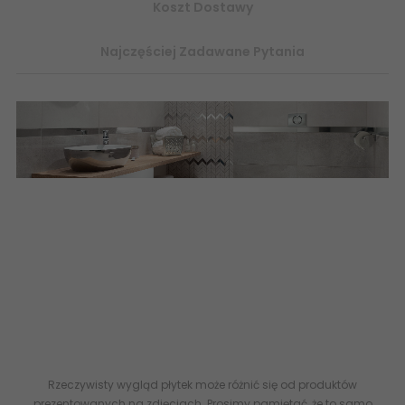
Koszt Dostawy
Najczęściej Zadawane Pytania
płytki ceramiczne łazienkowe ścienne glazura - imitacja
betonu, płytki betonopodobne, płytki strukturalne, internetowy
sklep z płytkami ceramicznymi płytki esklep ceramika tubądzin
domino, betonopodobna glazura -
imitacja betonu płytki
łazienki aranżacje
5907602100112 DOMINO (Tubądzin) Tempre
Brown Płytka Ścienna Połysk 30,8x60,8 30x60 PS-02-540-0308-
0608-1-022 5907602112481 DOMINO (Tubądzin) Tempre Grey
STR Płytka Ścienna Połysk 30,8x60,8 PS-02-540-0308-0608-1-
004
Rzeczywisty wygląd płytek może różnić się od produktów
prezentowanych na zdjęciach. Prosimy pamiętać, że to samo