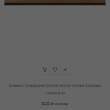

DOMINO (TUBĄDZIN) DOVER WOOD LISTWA ŚCIENNA
7,3X60,8 G1
Cena
22,22 zł
za sztukę