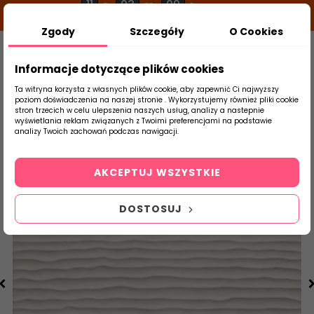
11
03
09
g
m
s
Zgody
Szczegóły
O Cookies
0
Szukaj
Informacje dotyczące plików cookies
Ta witryna korzysta z własnych plików cookie, aby zapewnić Ci najwyższy
poziom doświadczenia na naszej stronie . Wykorzystujemy również pliki cookie
stron trzecich w celu ulepszenia naszych usług, analizy a nastepnie
Strona Główna
Płytki Łazienkowe
DOMI
wyświetlania reklam związanych z Twoimi preferencjami na podstawie
produktu
analizy Twoich zachowań podczas nawigacji.
AKCEPTUJ WSZYSTKIE
DOSTOSUJ