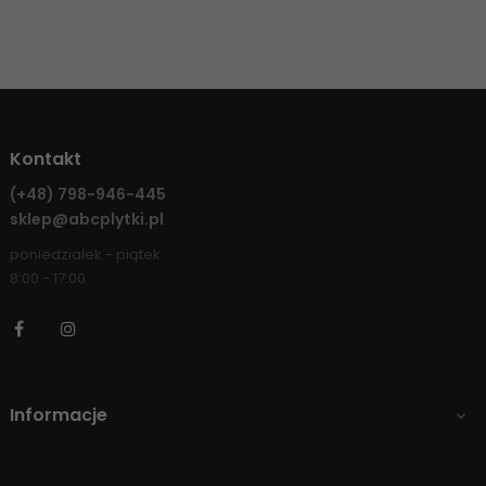
Kontakt
(+48)
798-946-445
sklep@abcplytki.pl
poniedziałek - piątek
8:00 - 17:00
Facebook
Instagram
Informacje
