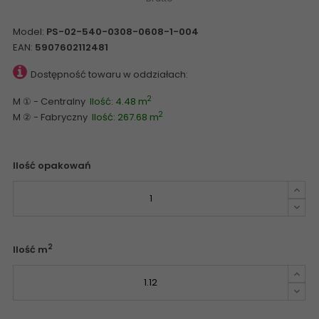
Model:
PS-02-540-0308-0608-1-004
EAN:
5907602112481
Dostępność towaru w oddziałach:
2
M ① - Centralny
Ilość: 4.48 m
2
M ② - Fabryczny
Ilość: 267.68 m
Ilość opakowań
2
Ilość m