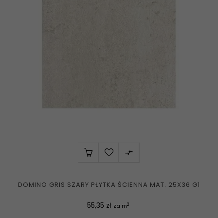

DOMINO GRIS SZARY PŁYTKA ŚCIENNA MAT. 25X36 G1
Cena
55,35 zł
2
za m