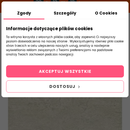
20
12
18
g
m
s
Zgody
Szczegóły
O Cookies
0
Szukaj
Informacje dotyczące plików cookies
Ta witryna korzysta z własnych plików cookie, aby zapewnić Ci najwyższy
poziom doświadczenia na naszej stronie . Wykorzystujemy również pliki cookie
stron trzecich w celu ulepszenia naszych usług, analizy a nastepnie
Strona Główna
Płytki Łazienkowe
DOMI
wyświetlania reklam związanych z Twoimi preferencjami na podstawie
produktu
analizy Twoich zachowań podczas nawigacji.
AKCEPTUJ WSZYSTKIE
DOSTOSUJ