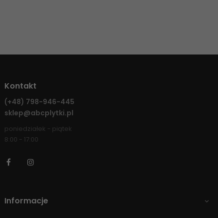
Kontakt
(+48)
798-946-445
sklep@abcplytki.pl
poniedziałek - piątek
8:00 - 17:00
Facebook
Instagram
Informacje
