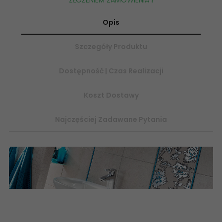
Opis
Szczegóły Produktu
Dostępność | Czas Realizacji
Koszt Dostawy
Najczęściej Zadawane Pytania
płytki ceramiczne, płytki łazienkowe, płytki ścienne, imitacja
betonu -
betonopodobne
tanie płytki ścienne i podłogowe