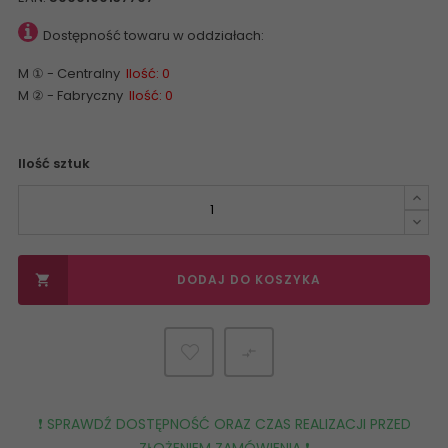
Dostępność towaru w oddziałach:
M ① - Centralny
Ilość: 0
M ② - Fabryczny
Ilość: 0
Ilość sztuk
DODAJ DO KOSZYKA


❗️ SPRAWDŹ DOSTĘPNOŚĆ ORAZ CZAS REALIZACJI PRZED
ZŁOŻENIEM ZAMÓWIENIA ❗️