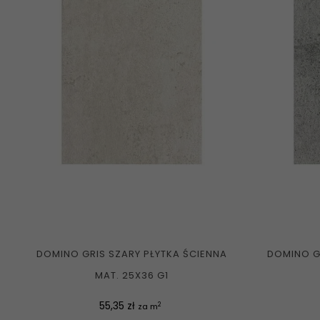
DOMINO GRIS SZARY PŁYTKA ŚCIENNA
DOMINO GR
MAT. 25X36 G1
Cena
55,35 zł
2
za m