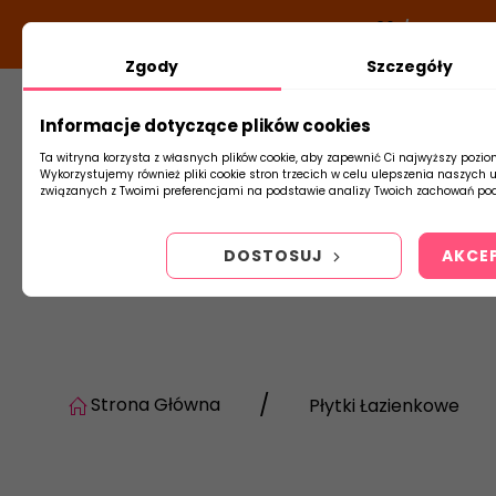
DODATKOWY RABAT Z KODEM:
NEWLOOK26
/
TUBADZIN
Zgody
Szczegóły
Informacje dotyczące plików cookies
Płytki
Arm
Ta witryna korzysta z własnych plików cookie, aby zapewnić Ci najwyższy pozio
Wykorzystujemy również pliki cookie stron trzecich w celu ulepszenia naszych 
związanych z Twoimi preferencjami na podstawie analizy Twoich zachowań pod
DOSTOSUJ
AKCE
Strona Główna
Płytki Łazienkowe