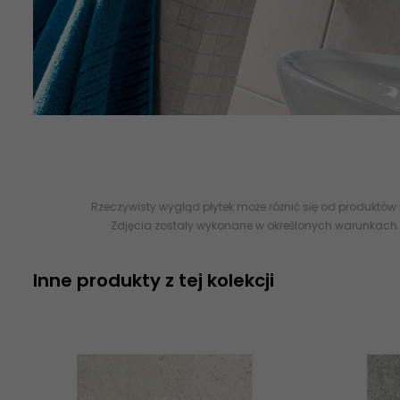
płytki ceramiczne, płytki łazienkowe, płytki ścienne, imitacja be
Rzeczywisty wygląd płytek może różnić się od produktów
Zdjęcia zostały wykonane w określonych warunkach 
Inne produkty z tej kolekcji