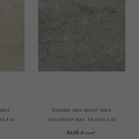
GRES
DOMINO GRIS GRAFIT GRES
33,3 G1
SZKLIWIONY MAT. 33,3X33,3 G1
Cena
64,65 zł
2
za m