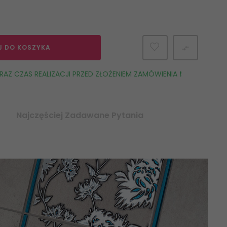
J DO KOSZYKA

AZ CZAS REALIZACJI PRZED ZŁOŻENIEM ZAMÓWIENIA ❗️
Najczęściej Zadawane Pytania