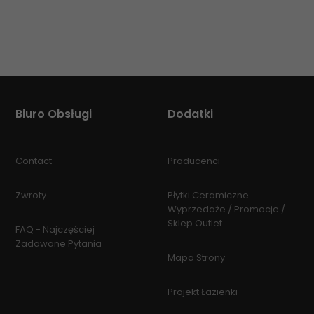
Biuro Obsługi
Dodatki
Contact
Producenci
Zwroty
Płytki Ceramiczne
Wyprzedaże / Promocje /
Sklep Outlet
FAQ - Najczęściej
Zadawane Pytania
Mapa Strony
Projekt Łazienki