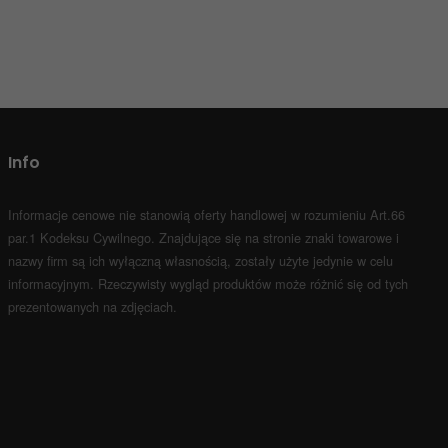
Info
Informacje cenowe nie stanowią oferty handlowej w rozumieniu Art.66
par.1 Kodeksu Cywilnego.
Znajdujące się na stronie znaki towarowe i
nazwy firm są ich wyłączną własnością, zostały użyte jedynie w celu
informacyjnym.
Rzeczywisty wygląd produktów może różnić się od tych
prezentowanych na zdjęciach.