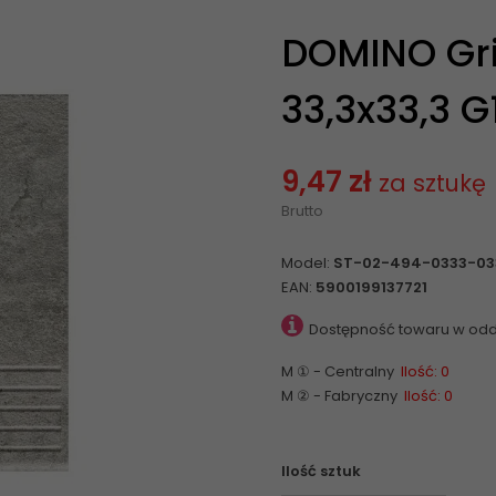
DOMINO Gri
33,3x33,3 G
9,47 zł
za sztukę
Brutto
Model:
ST-02-494-0333-03
EAN:
5900199137721
Dostępność towaru w odd
M ① - Centralny
Ilość: 0
M ② - Fabryczny
Ilość: 0
Ilość sztuk