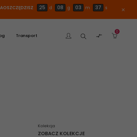
25
08
03
36
 ZAOSZCZĘDZISZ
d
g
m
s
close
0
Szukaj

og
Transport
produktu
Kolekcja
ZOBACZ KOLEKCJE