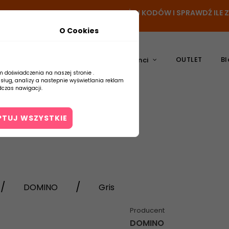
- DODAJ PRODUKT DO KOSZYKA, UŻYJ KODÓW I SPRAWDŹ ILE
O Cookies
OUTLET
Bl
atura
Ceramika
Producenci
m doświadczenia na naszej stronie .
usług, analizy a nastepnie wyświetlania reklam
czas nawigacji.
PTUJ WSZYSTKIE
Kontakt
DOMINO
Gris
Producent
DOMINO