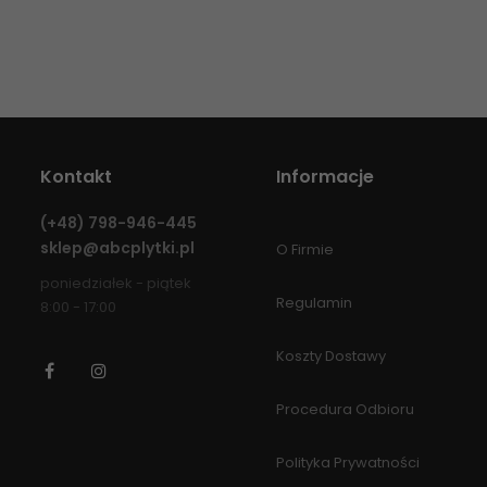
Kontakt
Informacje
(+48)
798-946-445
sklep@abcplytki.pl
O Firmie
poniedziałek - piątek
Regulamin
8:00 - 17:00
Koszty Dostawy
Facebook
Instagram
Procedura Odbioru
Polityka Prywatności