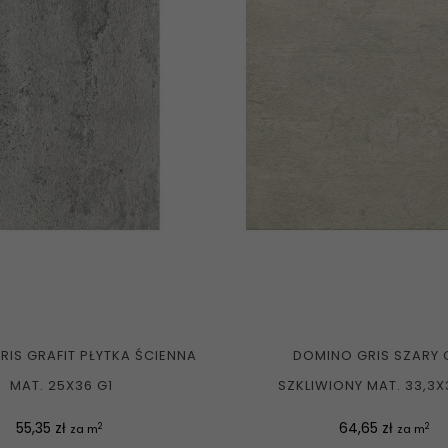
IS GRAFIT PŁYTKA ŚCIENNA
DOMINO GRIS SZARY 
MAT. 25X36 G1
SZKLIWIONY MAT. 33,3X
Cena
Cena
55,35 zł
64,65 zł
2
2
za m
za m