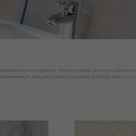
tonu -
betonopodobne
tanie płytki ścienne i podłogowe
 prezentowanych na zdjęciach. Prosimy pamiętać, że to samo zdjęcie na k
oświetleniowych, oraz partii produkcyjnej dostępnej danego dnia, co ma