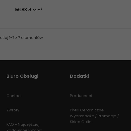
Cena
156,88 zł
2
za m
tlaj 1-7 z 7 elementów
Biuro Obsługi
Dodatki
Contact
Producenci
Zwroty
Płytki Ceramiczne
Wyprzedaże / Promocje /
Sklep Outlet
FAQ - Najczęściej
Zadawane Pytania