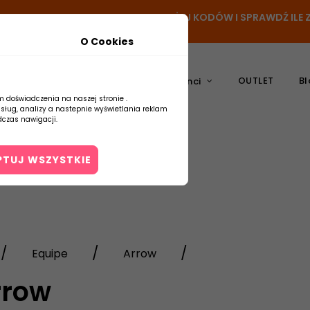
- DODAJ PRODUKT DO KOSZYKA, UŻYJ KODÓW I SPRAWDŹ IL
O Cookies
OUTLET
Bl
atura
Ceramika
Producenci
m doświadczenia na naszej stronie .
usług, analizy a nastepnie wyświetlania reklam
czas nawigacji.
PTUJ WSZYSTKIE
Kontakt
Equipe
Arrow
rrow