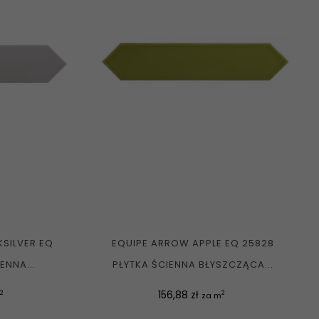
SILVER EQ
EQUIPE ARROW APPLE EQ 25828
ENNA...
PŁYTKA ŚCIENNA BŁYSZCZĄCA...
Cena
156,88 zł
2
2
m
za m