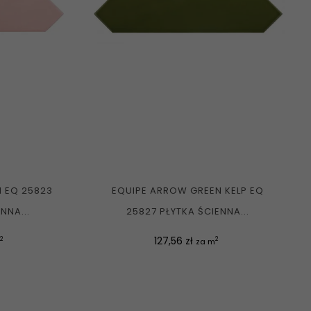
 EQ 25823
EQUIPE ARROW GREEN KELP EQ
NNA...
25827 PŁYTKA ŚCIENNA...
Cena
127,56 zł
2
2
m
za m