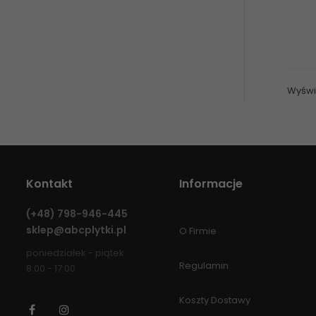
Wyświe
Kontakt
Informacje
(+48)
798-946-445
sklep@abcplytki.pl
O Firmie
poniedziałek - piątek
Regulamin
8:00 - 17:00
Koszty Dostawy
Facebook
Instagram