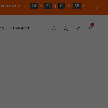
24
22
01
54
E ZAOSZCZĘDZISZ
d
g
m
s
close
0
Szukaj

og
Transport
produktu