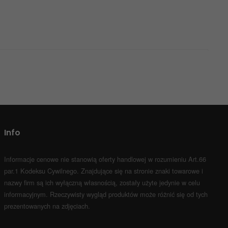
Info
Informacje cenowe nie stanowią oferty handlowej w rozumieniu Art.66
par.1 Kodeksu Cywilnego.
Znajdujące się na stronie znaki towarowe i
nazwy firm są ich wyłączną własnością, zostały użyte jedynie w celu
informacyjnym.
Rzeczywisty wygląd produktów może różnić się od tych
prezentowanych na zdjęciach.