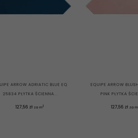
UIPE ARROW ADRIATIC BLUE EQ
EQUIPE ARROW BLUSH
25834 PŁYTKA ŚCIENNA...
PINK PŁYTKA ŚCIE
Cena
Cena
127,56 zł
127,56 zł
2
za m
za 