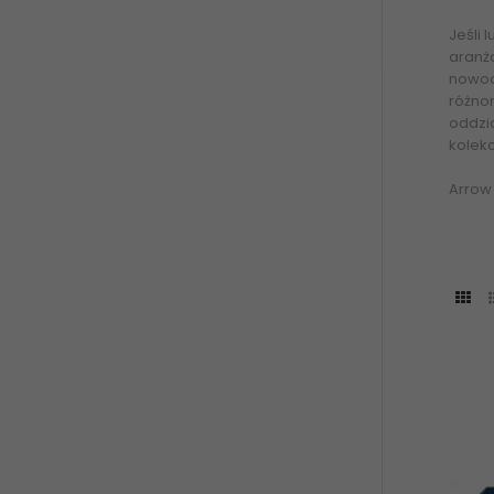
Jeśli 
aranża
nowoc
różnor
oddzia
kolekc
Arrow 