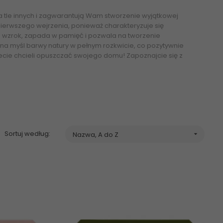
ę na tle innych i zagwarantują Wam stworzenie wyjątkowej
 pierwszego wejrzenia, ponieważ charakteryzuje się
a wzrok, zapada w pamięć i pozwala na tworzenie
 na myśl barwy natury w pełnym rozkwicie, co pozytywnie
ziecie chcieli opuszczać swojego domu! Zapoznajcie się z
Sortuj według:
Nazwa, A do Z
