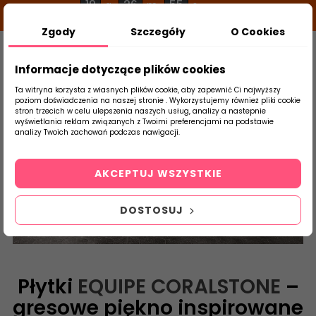
19
26
55
g
m
s
Zgody
Szczegóły
O Cookies
0
Szukaj
Informacje dotyczące plików cookies
Ta witryna korzysta z własnych plików cookie, aby zapewnić Ci najwyższy
poziom doświadczenia na naszej stronie . Wykorzystujemy również pliki cookie
stron trzecich w celu ulepszenia naszych usług, analizy a nastepnie
Strona Główna
Płytki Łazienkowe
Equip
wyświetlania reklam związanych z Twoimi preferencjami na podstawie
produktu
analizy Twoich zachowań podczas nawigacji.
Coralstone
AKCEPTUJ WSZYSTKIE
DOSTOSUJ
Płytki
EQUIPE CORALSTONE
–
gresowe piękno inspirowane