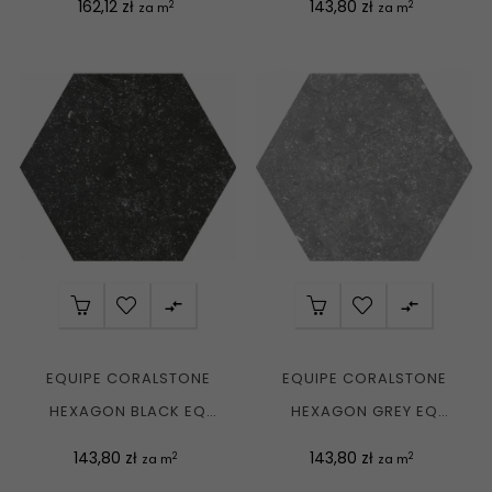
Cena
Cena
162,12 zł
143,80 zł
2
2
za m
za m


EQUIPE CORALSTONE
EQUIPE CORALSTONE
HEXAGON BLACK EQ
HEXAGON GREY EQ
23577 GRES MAT....
23578 GRES MAT....
Cena
Cena
143,80 zł
143,80 zł
2
2
za m
za m