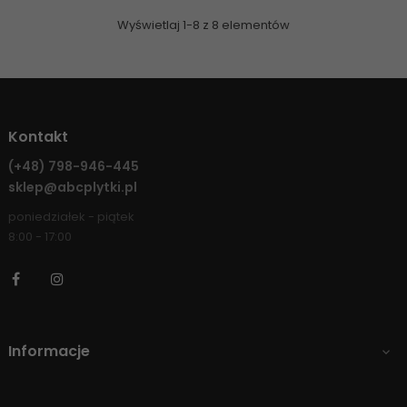
Wyświetlaj 1-8 z 8 elementów
Kontakt
(+48)
798-946-445
sklep@abcplytki.pl
poniedziałek - piątek
8:00 - 17:00
Facebook
Instagram
Informacje
