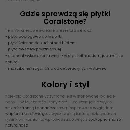
Gdzie sprawdzą się płytki
Coralstone?
Te płytki gresowe świetnie prezentują się jako:
- płytki podłogowe do łazienki
-
płytki ścienne
do kuchni nad blatem
-
płytki do strefy prysznicowej
- element wykończenia wnętrz w stylu loft, modern, japandi lub
natural
- mozaika heksagonalna do dekoracyjnych wstawek
Kolory i styl
Kolekcja Coralstone utrzymana jest w stonowanej palecie
barw – beże, szarości i tony ziemi – co czyni ją niezwykle
wszechstronną i ponadczasową
. Inspirowana wyglądem
wapienia koralowego
, z wyczuwalną fakturą i szlachetnym
rysunkiem kamienia, wprowadza do wnętrz
spokój, harmonię i
naturalność
.