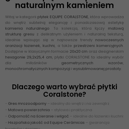
naturalnym kamieniem
Witaj w kategorii
płytek
EQUIPE CORALSTONE
, która wprowadza
do wnętrz subtelną elegancję i ponadczasową estetykę
kamienia naturalnego
. To kolekcja, która łączy
matową
strukturę gresu
z delikatnym użyleniem i naturalną teksturą,
idealnie wpisując się w najnowsze trendy
nowoczesnych
aranżacji łazienek
,
kuchni
, a także
przestrzeni komercyjnych
.
Dostępne w klasycznym formacie
20x20 cm
oraz designerskim
hexagonie 29,2x25,4 cm
, płytki CORALSTONE to idealny wybór
dla miłośników
geometrycznych wzorów
,
monochromatycznych kompozycji
i
wysublimowanej prostoty
.
Dlaczego warto wybrać płytki
Coralstone?
-
Gres mrozoodporny
– idealny do wnętrz i na zewnątrz
-
Matowa powierzchnia
– stylowa i praktyczna
-
Odporność na ścieranie i wilgoć
– idealne do łazienki i kuchni
-
Hiszpańska jakość od Equipe Cerámicas
– gwarancja
trwałości i designu