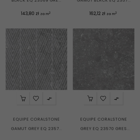
BLACK EQ 23569 GRES
GAMUT BLACK EQ 23576
MAT. 20X20 G1
GRES MAT. 20X20 G1
Cena
Cena
143,80 zł
162,12 zł
2
2
za m
za m


EQUIPE CORALSTONE
EQUIPE CORALSTONE
GAMUT GREY EQ 23576
GREY EQ 23570 GRES
GRES MAT. 20X20 G1
MAT. 20X20 G1