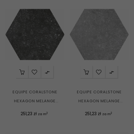


EQUIPE CORALSTONE
EQUIPE CORALSTONE
HEXAGON MELANGE
HEXAGON MELANGE
BLACK EQ 23579 GRES...
GREY EQ 23584 GRES
Cena
Cena
251,23 zł
251,23 zł
2
2
za m
za m
MAT....