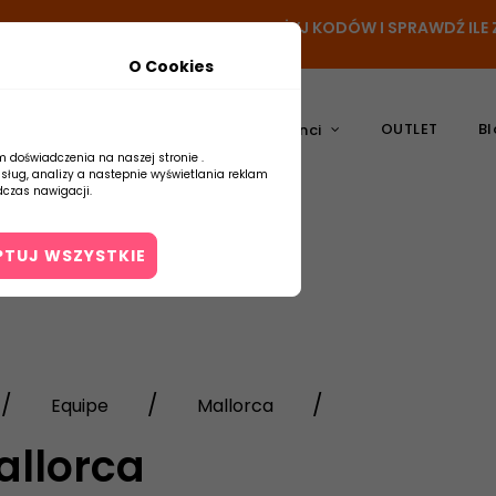
N
- DODAJ PRODUKT DO KOSZYKA, UŻYJ KODÓW I SPRAWDŹ IL
O Cookies
OUTLET
Bl
atura
Ceramika
Producenci
m doświadczenia na naszej stronie .
usług, analizy a nastepnie wyświetlania reklam
czas nawigacji.
PTUJ WSZYSTKIE
Kontakt
Equipe
Mallorca
allorca