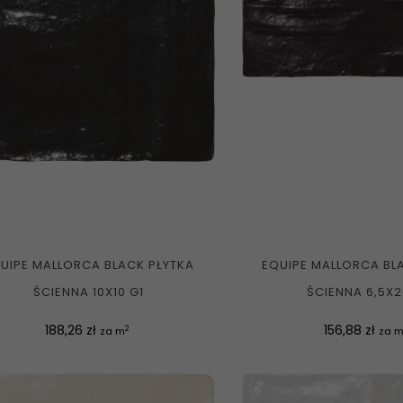
UIPE MALLORCA BLACK PŁYTKA
EQUIPE MALLORCA BL
ŚCIENNA 10X10 G1
ŚCIENNA 6,5X2
Cena
Cena
188,26 zł
156,88 zł
2
za m
za 