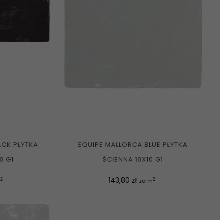
ACK PŁYTKA
EQUIPE MALLORCA BLUE PŁYTKA
0 G1
ŚCIENNA 10X10 G1
Cena
143,80 zł
2
2
m
za m