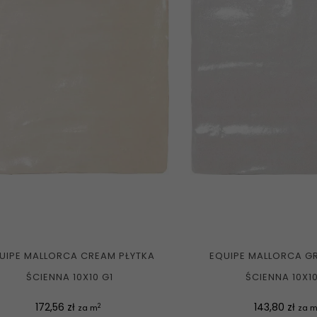
UIPE MALLORCA CREAM PŁYTKA
EQUIPE MALLORCA GR
ŚCIENNA 10X10 G1
ŚCIENNA 10X10
Cena
Cena
172,56 zł
143,80 zł
2
za m
za 