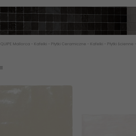
 EQUIPE Mallorca - Kafelki - Płytki Ceramiczne - Kafelki - Płytki ścien