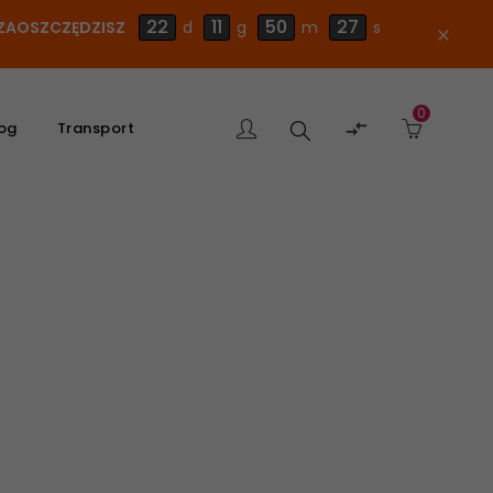
22
11
50
27
E ZAOSZCZĘDZISZ
d
g
m
s
close
0
Szukaj

og
Transport
produktu