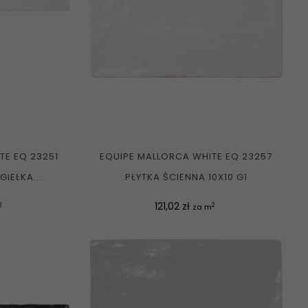
TE EQ 23251
EQUIPE MALLORCA WHITE EQ 23257
IEŁKA...
PŁYTKA ŚCIENNA 10X10 G1
Cena
121,02 zł
2
2
za m