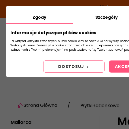
DODATKOWY RABAT Z KODEM:
NEWLOOK26
/
TUBADZI
Zgody
Szczegóły
Informacje dotyczące plików cookies
Płytki
Arm
Ta witryna korzysta z własnych plików cookie, aby zapewnić Ci najwyższy pozio
Wykorzystujemy również pliki cookie stron trzecich w celu ulepszenia naszych 
związanych z Twoimi preferencjami na podstawie analizy Twoich zachowań pod
DOSTOSUJ
AKCE
Strona Główna
Płytki Łazienkowe
M
Mallorca