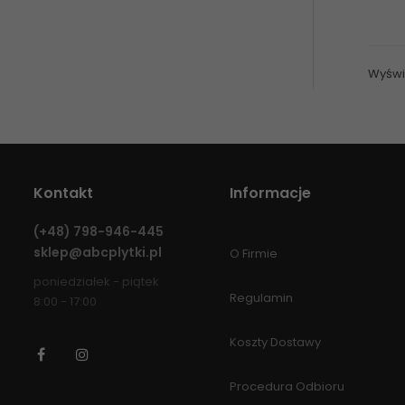
Wyświe
Kontakt
Informacje
(+48)
798-946-445
sklep@abcplytki.pl
O Firmie
poniedziałek - piątek
Regulamin
8:00 - 17:00
Koszty Dostawy
Facebook
Instagram
Procedura Odbioru