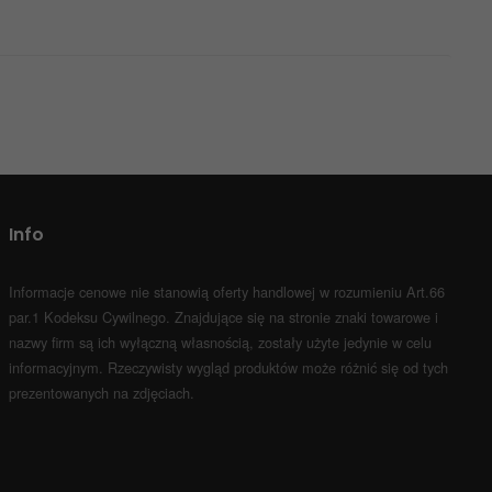
Info
Informacje cenowe nie stanowią oferty handlowej w rozumieniu Art.66
par.1 Kodeksu Cywilnego.
Znajdujące się na stronie znaki towarowe i
nazwy firm są ich wyłączną własnością, zostały użyte jedynie w celu
informacyjnym.
Rzeczywisty wygląd produktów może różnić się od tych
prezentowanych na zdjęciach.