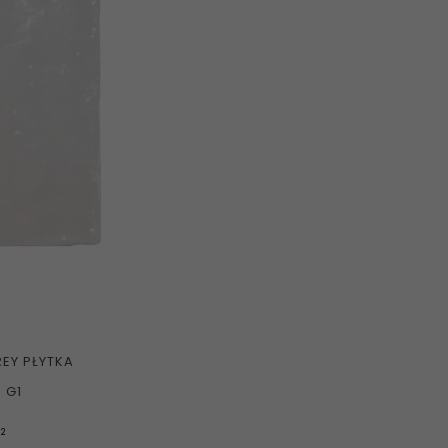
EY PŁYTKA
 G1
2
m