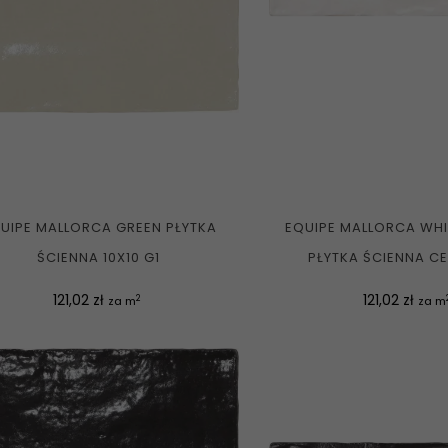
UIPE MALLORCA GREEN PŁYTKA
EQUIPE MALLORCA WHI
ŚCIENNA 10X10 G1
PŁYTKA ŚCIENNA CEG
Cena
Cena
121,02 zł
121,02 zł
2
za m
za m