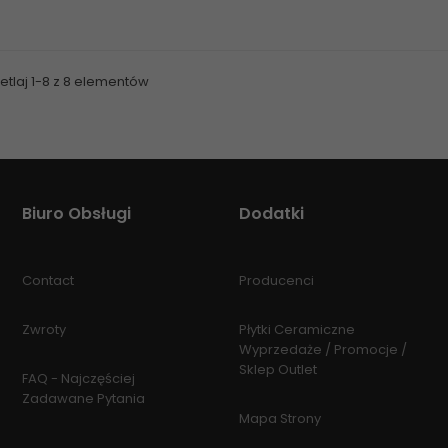
tlaj 1-8 z 8 elementów
Biuro Obsługi
Dodatki
Contact
Producenci
Zwroty
Płytki Ceramiczne
Wyprzedaże / Promocje /
Sklep Outlet
FAQ - Najczęściej
Zadawane Pytania
Mapa Strony