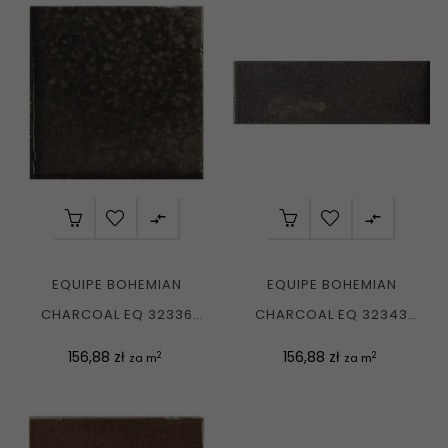


EQUIPE BOHEMIAN
EQUIPE BOHEMIAN
CHARCOAL EQ 32336
CHARCOAL EQ 32343
PŁYTKA CEGIEŁKA
PŁYTKA CEGIEŁKA
Cena
Cena
156,88 zł
156,88 zł
2
2
za m
za m
POŁYSK...
POŁYSK...