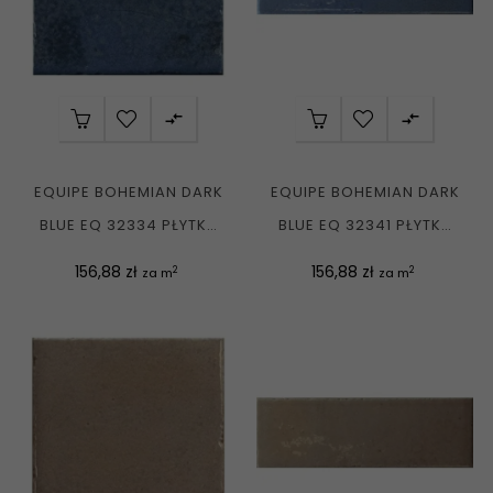


EQUIPE BOHEMIAN DARK
EQUIPE BOHEMIAN DARK
BLUE EQ 32334 PŁYTKA
BLUE EQ 32341 PŁYTKA
CEGIEŁKA POŁYSK...
CEGIEŁKA POŁYSK...
Cena
Cena
156,88 zł
156,88 zł
2
2
za m
za m