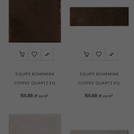


EQUIPE BOHEMIAN
EQUIPE BOHEMIAN
COFFEE QUARTZ EQ
COFFEE QUARTZ EQ
32333 PŁYTKA
32340 PŁYTKA
Cena
Cena
156,88 zł
156,88 zł
2
2
za m
za m
CEGIEŁKA...
CEGIEŁKA...