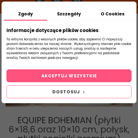
15
09
26
g
m
s
Zgody
Szczegóły
O Cookies
0
Szukaj
Informacje dotyczące plików cookies
Ta witryna korzysta z własnych plików cookie, aby zapewnić Ci najwyższy
poziom doświadczenia na naszej stronie . Wykorzystujemy również pliki cookie
stron trzecich w celu ulepszenia naszych usług, analizy a nastepnie
Strona Główna
Płytki Łazienkowe
Equip
wyświetlania reklam związanych z Twoimi preferencjami na podstawie
produktu
analizy Twoich zachowań podczas nawigacji.
Bohemian
AKCEPTUJ WSZYSTKIE
DOSTOSUJ
EQUIPE BOHEMIAN
(płytki
6×18,6 oraz 10×10 cm, połysk,