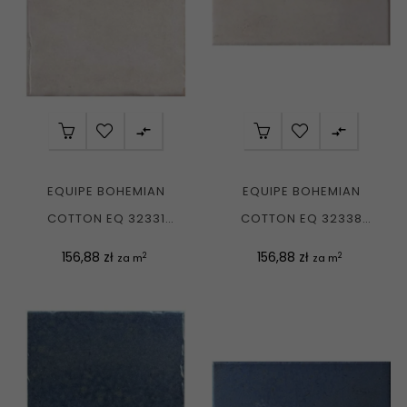


EQUIPE BOHEMIAN
EQUIPE BOHEMIAN
COTTON EQ 32331
COTTON EQ 32338
PŁYTKA CEGIEŁKA
PŁYTKA CEGIEŁKA
Cena
Cena
156,88 zł
156,88 zł
2
2
za m
za m
POŁYSK...
POŁYSK...