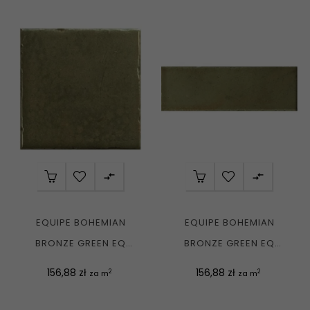


EQUIPE BOHEMIAN
EQUIPE BOHEMIAN
BRONZE GREEN EQ
BRONZE GREEN EQ
32335 PŁYTKA
32342 PŁYTKA
Cena
Cena
156,88 zł
156,88 zł
2
2
za m
za m
CEGIEŁKA...
CEGIEŁKA...