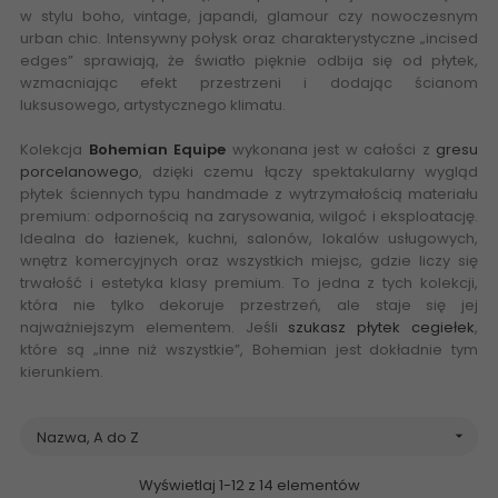
w stylu boho, vintage, japandi, glamour czy nowoczesnym
urban chic. Intensywny połysk oraz charakterystyczne „incised
edges” sprawiają, że światło pięknie odbija się od płytek,
wzmacniając efekt przestrzeni i dodając ścianom
luksusowego, artystycznego klimatu.
Kolekcja
Bohemian Equipe
wykonana jest w całości z
gresu
porcelanowego
, dzięki czemu łączy spektakularny wygląd
płytek ściennych typu handmade z wytrzymałością materiału
premium: odpornością na zarysowania, wilgoć i eksploatację.
Idealna do łazienek, kuchni, salonów, lokalów usługowych,
wnętrz komercyjnych oraz wszystkich miejsc, gdzie liczy się
trwałość i estetyka klasy premium. To jedna z tych kolekcji,
która nie tylko dekoruje przestrzeń, ale staje się jej
najważniejszym elementem. Jeśli
szukasz płytek cegiełek
,
które są „inne niż wszystkie”, Bohemian jest dokładnie tym
kierunkiem.
Nazwa, A do Z

Wyświetlaj 1-12 z 14 elementów