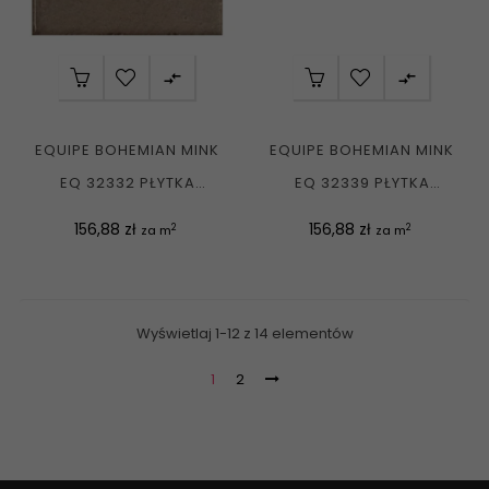


EQUIPE BOHEMIAN MINK
EQUIPE BOHEMIAN MINK
EQ 32332 PŁYTKA
EQ 32339 PŁYTKA
CEGIEŁKA POŁYSK...
CEGIEŁKA POŁYSK...
Cena
Cena
156,88 zł
156,88 zł
2
2
za m
za m
Wyświetlaj 1-12 z 14 elementów
1
2