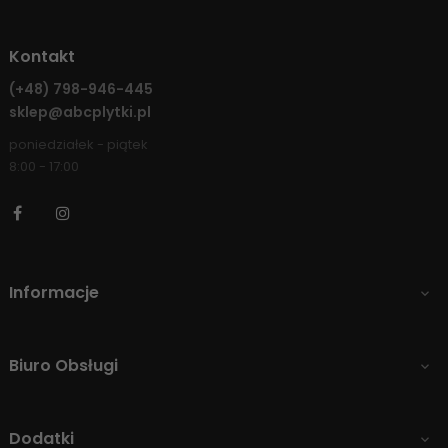
Kontakt
(+48)
798-946-445
sklep@abcplytki.pl
poniedziałek - piątek
8:00 - 17:00
Facebook
Instagram
Informacje

Biuro Obsługi

Dodatki
