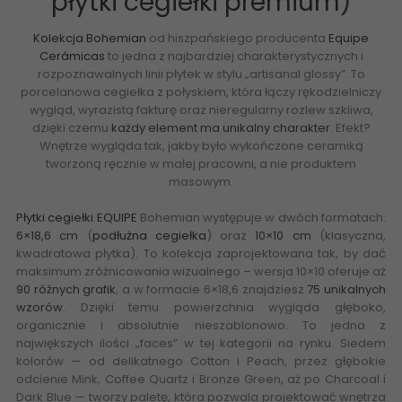
płytki cegiełki premium
)
Kolekcja Bohemian
od hiszpańskiego producenta
Equipe
Cerámicas
to jedna z najbardziej charakterystycznych i
rozpoznawalnych linii płytek w stylu „artisanal glossy”. To
porcelanowa cegiełka z połyskiem, która łączy rękodzielniczy
wygląd, wyrazistą fakturę oraz nieregularny rozlew szkliwa,
dzięki czemu
każdy element ma unikalny charakter
. Efekt?
Wnętrze wygląda tak, jakby było wykończone ceramiką
tworzoną ręcznie w małej pracowni, a nie produktem
masowym.
Płytki cegiełki EQUIPE
Bohemian występuje w dwóch formatach:
6×18,6 cm
(
podłużna cegiełka
) oraz
10×10 cm
(klasyczna,
kwadratowa płytka). To kolekcja zaprojektowana tak, by dać
maksimum zróżnicowania wizualnego – wersja 10×10 oferuje aż
90 różnych grafik
, a w formacie 6×18,6 znajdziesz
75 unikalnych
wzorów
. Dzięki temu powierzchnia wygląda głęboko,
organicznie i absolutnie nieszablonowo. To jedna z
największych ilości „faces” w tej kategorii na rynku. Siedem
kolorów — od delikatnego Cotton i Peach, przez głębokie
odcienie Mink, Coffee Quartz i Bronze Green, aż po Charcoal i
Dark Blue — tworzy paletę, która pozwala projektować wnętrza