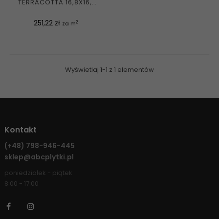
TERRACOTTA 16,8X16,8
G1
Cena
251,22 zł
2
za m
Wyświetlaj 1-1 z 1 elementów
Kontakt
(+48)
798-946-445
sklep@abcplytki.pl
poniedziałek - piątek
8:00 - 17:00
Facebook
Instagram