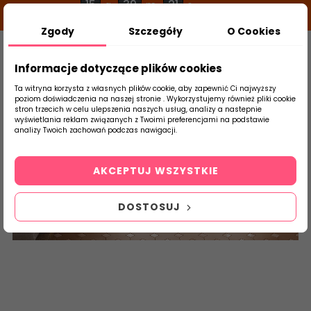
15
39
21
g
m
s
Zgody
Szczegóły
O Cookies
0
Szukaj
Informacje dotyczące plików cookies
Ta witryna korzysta z własnych plików cookie, aby zapewnić Ci najwyższy
poziom doświadczenia na naszej stronie . Wykorzystujemy również pliki cookie
stron trzecich w celu ulepszenia naszych usług, analizy a nastepnie
Strona Główna
Płytki Łazienkowe
Equip
wyświetlania reklam związanych z Twoimi preferencjami na podstawie
produktu
analizy Twoich zachowań podczas nawigacji.
Kasbah
AKCEPTUJ WSZYSTKIE
DOSTOSUJ
Płytki ceramiczne, płytki łazienkowe, płytki salon taras, gres,
terakota, płytki gresowe podłogowe, kolorowe płytki
podłogowe, internetowy sklep z płytkami ceramicznymi EQUIPE
KASABAH
WWW.ABCPLYTKI.PL