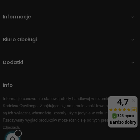
Informacje

Biuro Obsługi

Dodatki

Info
Informacje cenowe nie stanowią oferty handlowej w rozumieniu Art.66 par.1
Kodeksu Cywilnego.
Znajdujące się na stronie znaki towarowe i nazwy firm
są ich wyłączną własnością, zostały użyte jedynie w celu informacyjnym.
Rzeczywisty wygląd produktów może różnić się od tych prezentowanych na
zdjęciach.