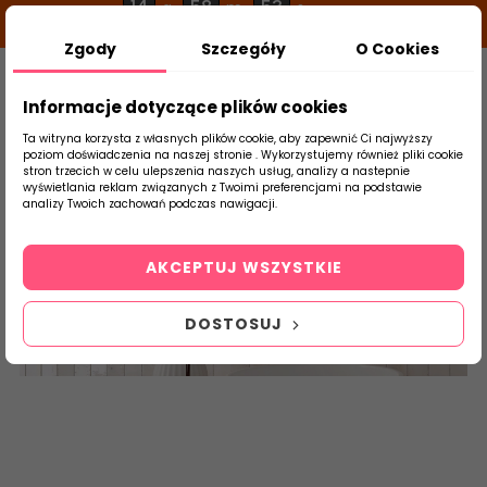
14
58
52
g
m
s
Zgody
Szczegóły
O Cookies
0
Szukaj
Informacje dotyczące plików cookies
Ta witryna korzysta z własnych plików cookie, aby zapewnić Ci najwyższy
poziom doświadczenia na naszej stronie . Wykorzystujemy również pliki cookie
stron trzecich w celu ulepszenia naszych usług, analizy a nastepnie
Strona Główna
Płytki Łazienkowe
Equip
wyświetlania reklam związanych z Twoimi preferencjami na podstawie
produktu
analizy Twoich zachowań podczas nawigacji.
Hanoi
AKCEPTUJ WSZYSTKIE
DOSTOSUJ
płytki ceramiczne łazienkowe glazura terakota flizy
ceramiczne kafle
cegiełka
cegiełki kafelki kafle glazura
Hiszpania hiszpańskie kolorowe płytki łazienki abcpłytki
abcplytki importowane z Hiszpanii