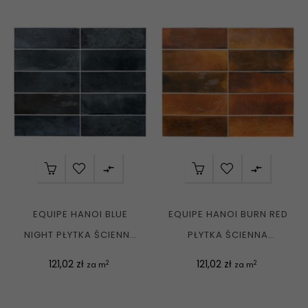


EQUIPE HANOI BLUE
EQUIPE HANOI BURN RED
NIGHT PŁYTKA ŚCIENNA
PŁYTKA ŚCIENNA
CEGIEŁKA 6,5X20 G1
CEGIEŁKA 6,5X20 G1
Cena
Cena
121,02 zł
121,02 zł
2
2
za m
za m