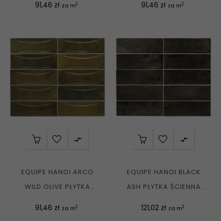
Cena
Cena
91,46 zł
91,46 zł
2
2
za m
za m


EQUIPE HANOI ARCO
EQUIPE HANOI BLACK
WILD OLIVE PŁYTKA
ASH PŁYTKA ŚCIENNA
ŚCIENNA ZIELONA...
CZARNA CEGIEŁKA...
Cena
Cena
91,46 zł
121,02 zł
2
2
za m
za m