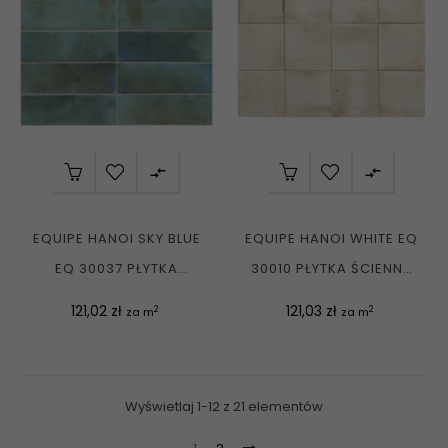


EQUIPE HANOI SKY BLUE
EQUIPE HANOI WHITE EQ
EQ 30037 PŁYTKA
30010 PŁYTKA ŚCIENNA
ŚCIENNA CEGIEŁKA...
JASNA CEGIEŁKA...
Cena
Cena
121,02 zł
121,03 zł
2
2
za m
za m
Wyświetlaj 1-12 z 21 elementów