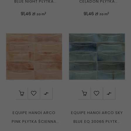
BLUE NIGHT PŁYTKA
CELADON PŁYTKA
ŚCIENNA CEGIEŁKA...
ŚCIENNA CEGIEŁKA
Cena
Cena
91,46 zł
91,46 zł
2
2
za m
za m
6,5X20 G1


EQUIPE HANOI ARCO
EQUIPE HANOI ARCO SKY
PINK PŁYTKA ŚCIENNA
BLUE EQ 30065 PŁYTKA
CEGIEŁKA 6,5X20 G1
ŚCIENNA...