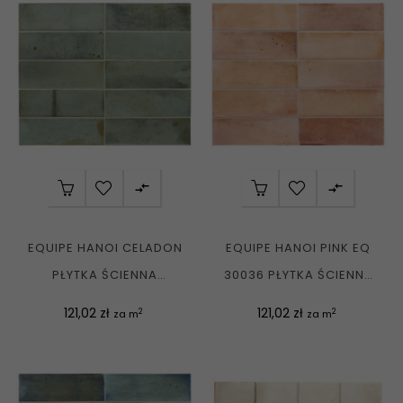


EQUIPE HANOI CELADON
EQUIPE HANOI PINK EQ
PŁYTKA ŚCIENNA
30036 PŁYTKA ŚCIENNA
CEGIEŁKA 6,5X20 G1
CEGIEŁKA 6,5X20 G1
Cena
Cena
121,02 zł
121,02 zł
2
2
za m
za m