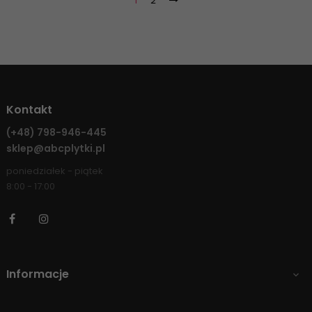
1
2
Kontakt
(+48)
798-946-445
sklep@abcplytki.pl
poniedziałek - piątek
8:00 - 17:00
Facebook
Instagram
Informacje
