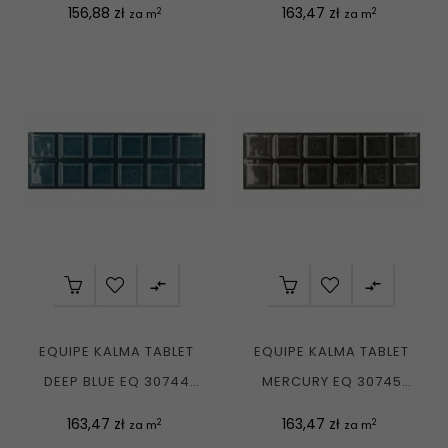
ŚCIENNA...
PŁYTKA CEGIEŁKA...
Cena
Cena
156,88 zł
163,47 zł
2
2
za m
za m


EQUIPE KALMA TABLET
EQUIPE KALMA TABLET
DEEP BLUE EQ 30744
MERCURY EQ 30745
PŁYTKA CEGIEŁKA...
PŁYTKA CEGIEŁKA...
Cena
Cena
163,47 zł
163,47 zł
2
2
za m
za m