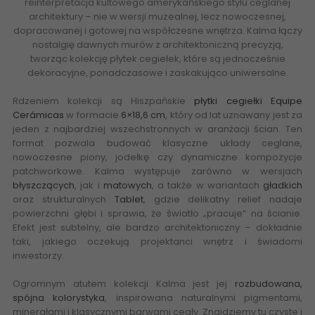
reinterpretacja kultowego amerykańskiego stylu ceglanej
architektury – nie w wersji muzealnej, lecz nowoczesnej,
dopracowanej i gotowej na współczesne wnętrza. Kalma łączy
nostalgię dawnych murów z architektoniczną precyzją,
tworząc kolekcję płytek cegiełek, które są jednocześnie
dekoracyjne, ponadczasowe i zaskakująco uniwersalne.
Rdzeniem kolekcji są Hiszpańskie
płytki cegiełki
Equipe
Cerámicas
w formacie
6×18,6 cm
, który od lat uznawany jest za
jeden z najbardziej wszechstronnych w aranżacji ścian. Ten
format pozwala budować klasyczne układy ceglane,
nowoczesne piony, jodełkę czy dynamiczne kompozycje
patchworkowe. Kalma występuje zarówno w wersjach
błyszczących
, jak i
matowych
, a także w wariantach
gładkich
oraz strukturalnych
Tablet
, gdzie delikatny relief nadaje
powierzchni głębi i sprawia, że światło „pracuje” na ścianie.
Efekt jest subtelny, ale bardzo architektoniczny – dokładnie
taki, jakiego oczekują projektanci wnętrz i świadomi
inwestorzy.
Ogromnym atutem kolekcji Kalma jest jej
rozbudowana,
spójna kolorystyka
, inspirowana naturalnymi pigmentami,
minerałami i klasycznymi barwami cegły. Znajdziemy tu czyste i