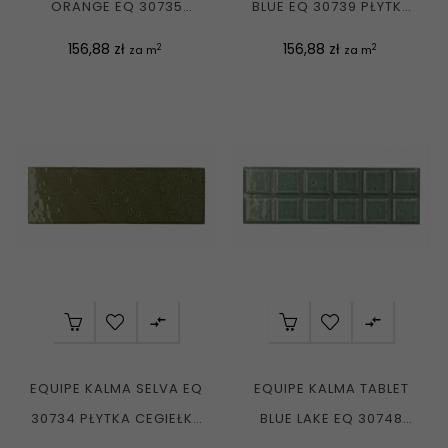
ORANGE EQ 30735
BLUE EQ 30739 PŁYTKA
PŁYTKA CEGIEŁKA
CEGIEŁKA ŚCIENNA...
Cena
Cena
156,88 zł
156,88 zł
2
2
za m
za m
ŚCIENNA...


EQUIPE KALMA SELVA EQ
EQUIPE KALMA TABLET
30734 PŁYTKA CEGIEŁKA
BLUE LAKE EQ 30748