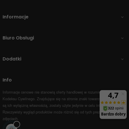
Informacje

Biuro Obsługi

Dodatki

Info
Informacje cenowe nie stanowią oferty handlowej w rozumieniu Art.66 par.1
Kodeksu Cywilnego.
Znajdujące się na stronie znaki towarowe i nazwy firm
są ich wyłączną własnością, zostały użyte jedynie w celu informacyjnym.
Rzeczywisty wygląd produktów może różnić się od tych prezentowanych na
zdjęciach.