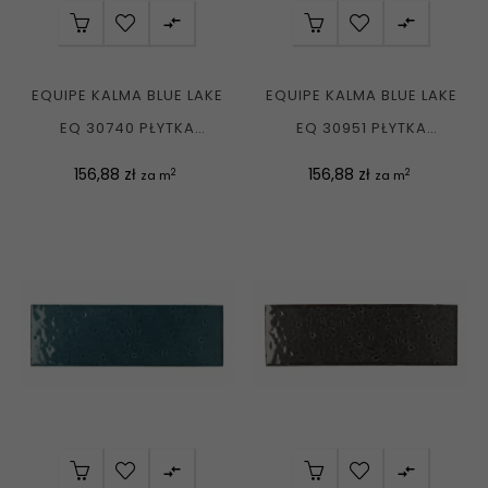


EQUIPE KALMA BLUE LAKE
EQUIPE KALMA BLUE LAKE
EQ 30740 PŁYTKA
EQ 30951 PŁYTKA
CEGIEŁKA ŚCIENNA...
CEGIEŁKA ŚCIENNA...
Cena
Cena
156,88 zł
156,88 zł
2
2
za m
za m

