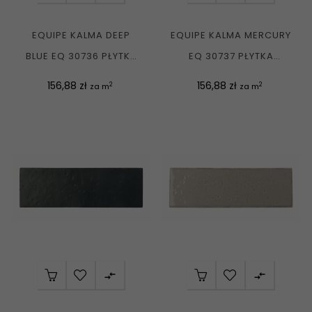
EQUIPE KALMA DEEP
EQUIPE KALMA MERCURY
BLUE EQ 30736 PŁYTKA
EQ 30737 PŁYTKA
CEGIEŁKA ŚCIENNA...
CEGIEŁKA ŚCIENNA...
Cena
Cena
156,88 zł
156,88 zł
2
2
za m
za m

