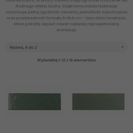
niuanse koloru, struktury i szkliwa mają ogromne znaczenie dla
finalnego efektu ściany. Dzięki temu każda realizacja
zachowuje pełną zgodność odcienia, jednolitość wykończenia
oraz powtarzalność formatu 6×18,6 cm – bez różnic tonalnych,
które potrafią zepsuć nawet najlepiej zaprojektowaną
aranżację.
Nazwa, A do Z

Wyświetlaj 1-12 z 19 elementów