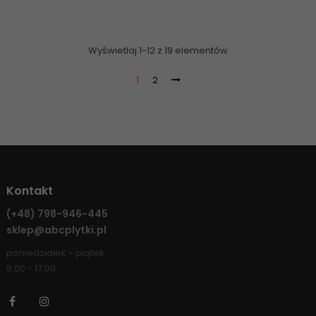
Wyświetlaj 1-12 z 19 elementów
1
2
Kontakt
(+48)
798-946-445
sklep@abcplytki.pl
poniedziałek - piątek
8:00 - 17:00
Facebook
Instagram