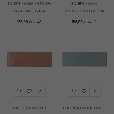
EQUIPE KALMA MERCURY
EQUIPE KALMA
EQ 30902 PŁYTKA
MORCHELLA EQ 30738
CEGIEŁKA ŚCIENNA...
PŁYTKA CEGIEŁKA
Cena
Cena
156,88 zł
156,88 zł
2
2
za m
za m
ŚCIENNA...


EQUIPE KALMA PALE
EQUIPE KALMA POWDER