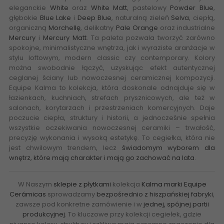
eleganckie
White
oraz
White Matt
, pastelowy
Powder Blue
,
głębokie
Blue Lake
i
Deep Blue
, naturalną zieleń
Selva
, ciepłą,
organiczną
Morchellę
, delikatny
Pale Orange
oraz industrialne
Mercury
i
Mercury Matt
. Ta paleta pozwala tworzyć zarówno
spokojne, minimalistyczne wnętrza, jak i wyraziste aranżacje w
stylu loftowym, modern classic czy contemporary. Kolory
można swobodnie łączyć, uzyskując efekt autentycznej
ceglanej ściany lub nowoczesnej ceramicznej kompozycji.
Equipe Kalma to kolekcja, która doskonale odnajduje się w
łazienkach, kuchniach, strefach prysznicowych, ale też w
salonach, korytarzach i przestrzeniach komercyjnych. Daje
poczucie ciepła, struktury i historii, a jednocześnie spełnia
wszystkie oczekiwania nowoczesnej ceramiki – trwałość,
precyzję wykonania i wysoką estetykę. To cegiełka, która nie
jest chwilowym trendem, lecz
świadomym wyborem dla
wnętrz, które mają charakter i mają go zachować na lata
.
W Naszym
sklepie z płytkami
kolekcja
Kalma marki Equipe
Cerámicas
sprowadzamy
bezpośrednio z hiszpańskiej fabryki
,
zawsze pod konkretne zamówienie i w
jednej, spójnej partii
produkcyjnej
. To kluczowe przy kolekcji cegiełek, gdzie