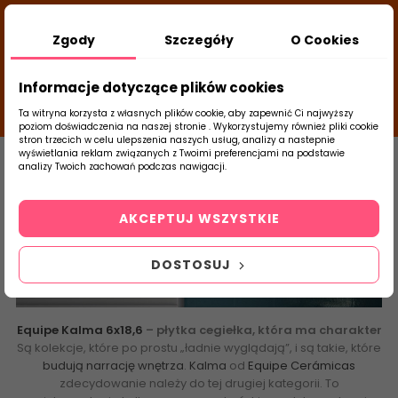
DODATKOWY RABAT Z KODEM:
NEWLOOK26
/
Zgody
Szczegóły
O Cookies
TUBADZIN
- DODAJ PRODUKT DO KOSZYKA, UŻYJ
23
KODÓW I SPRAWDŹ ILE ZAOSZCZĘDZISZ
d
close
Informacje dotyczące plików cookies
10
12
21
g
m
s
Ta witryna korzysta z własnych plików cookie, aby zapewnić Ci najwyższy
poziom doświadczenia na naszej stronie . Wykorzystujemy również pliki cookie
stron trzecich w celu ulepszenia naszych usług, analizy a nastepnie
Strona Główna
Płytki Łazienkowe
Equip
wyświetlania reklam związanych z Twoimi preferencjami na podstawie
analizy Twoich zachowań podczas nawigacji.
0
Kalma
Szukaj
AKCEPTUJ WSZYSTKIE
produktu
DOSTOSUJ
Equipe Kalma 6x18,6
– płytka cegiełka, która ma charakter
Są kolekcje, które po prostu „ładnie wyglądają”, i są takie, które
budują narrację wnętrza
.
Kalma
od
Equipe Cerámicas
zdecydowanie należy do tej drugiej kategorii. To