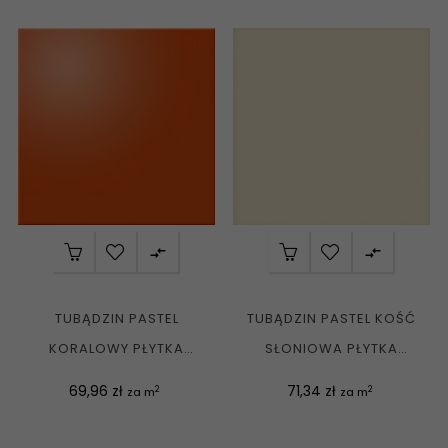


TUBĄDZIN PASTEL
TUBĄDZIN PASTEL KOŚĆ
KORALOWY PŁYTKA
SŁONIOWA PŁYTKA
ŚCIENNA POŁYSK 20X20
ŚCIENNA MAT. 20X20 G1
Cena
Cena
69,96 zł
71,34 zł
2
2
za m
za m
G1