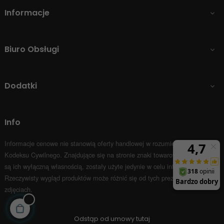
Informacje

Biuro Obsługi

Dodatki

Info
Informacje cenowe nie stanowią oferty handlowej w rozumieniu Art.66 par.1
Kodeksu Cywilnego.
Znajdujące się na stronie znaki towarowe i nazwy firm
są ich wyłączną własnością, zostały użyte jedynie w celu informacyjnym.
Rzeczywisty wygląd produktów może różnić się od tych prezentowanych na
zdjęciach.
Odstąp od umowy tutaj