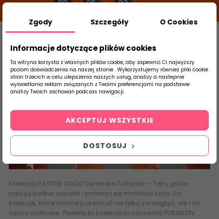
08
25
02
g
m
s
Zgody
Szczegóły
O Cookies
0
Szukaj
Informacje dotyczące plików cookies
Ta witryna korzysta z własnych plików cookie, aby zapewnić Ci najwyższy
poziom doświadczenia na naszej stronie . Wykorzystujemy również pliki cookie
stron trzecich w celu ulepszenia naszych usług, analizy a nastepnie
Strona Główna
Płytki Łazienkowe
Tubąd
wyświetlania reklam związanych z Twoimi preferencjami na podstawie
produktu
analizy Twoich zachowań podczas nawigacji.
Pastele
AKCEPTUJ WSZYSTKIE
DOSTOSUJ
Kolekcja
PASTELE 20x20 Ceramika Tubądzin
- Tam, gdzie
panują trudne warunki i przewija się mnóstwo ludzi. Są
kolekcje, które można pokochać nie tylko za wygląd, ale i za
cechy użytkowe. Pastele to kolekcja producenta TUBĄDZIN