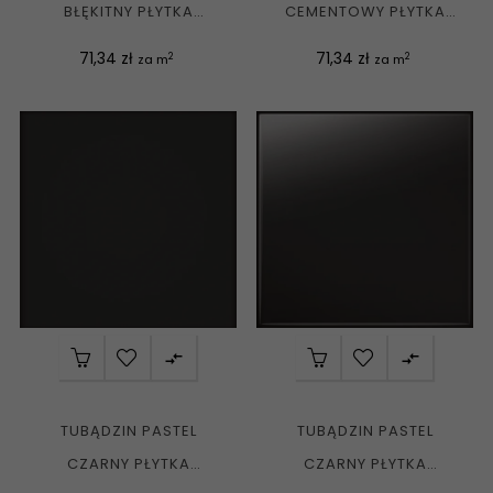
BŁĘKITNY PŁYTKA
CEMENTOWY PŁYTKA
ŚCIENNA MAT. 20X20 G1
ŚCIENNA POŁYSK 20X20
Cena
Cena
71,34 zł
71,34 zł
2
2
za m
za m
G1


TUBĄDZIN PASTEL
TUBĄDZIN PASTEL
CZARNY PŁYTKA
CZARNY PŁYTKA