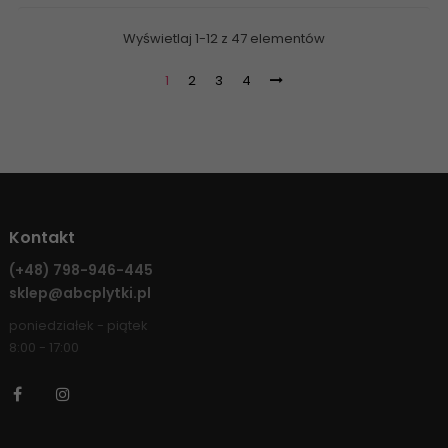
Wyświetlaj 1-12 z 47 elementów
1
2
3
4
Kontakt
(+48)
798-946-445
sklep@abcplytki.pl
poniedziałek - piątek
8:00 - 17:00
Facebook
Instagram