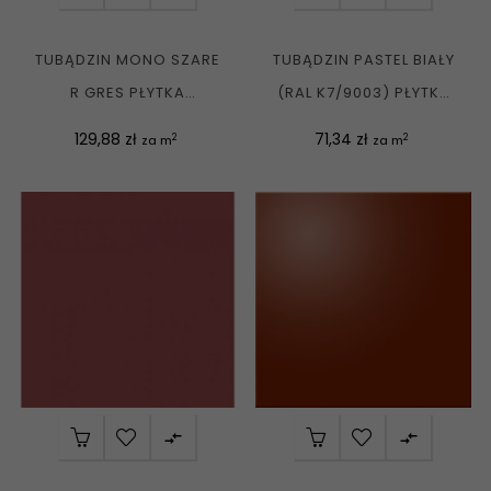
TUBĄDZIN MONO SZARE
TUBĄDZIN PASTEL BIAŁY
R GRES PŁYTKA
(RAL K7/9003) PŁYTKA
PODŁOGOWA 20X20 G1
ŚCIENNA POŁYSK...
Cena
Cena
129,88 zł
71,34 zł
2
2
za m
za m

