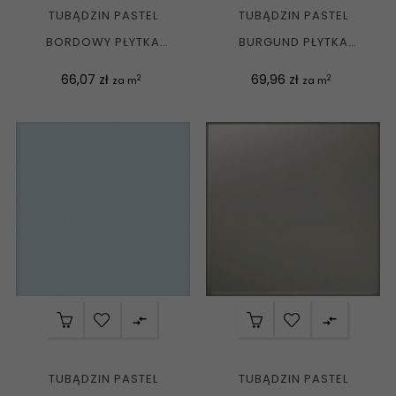
TUBĄDZIN PASTEL
TUBĄDZIN PASTEL
BORDOWY PŁYTKA
BURGUND PŁYTKA
ŚCIENNA MAT. 20X20 G1
ŚCIENNA POŁYSK 20X20
Cena
Cena
66,07 zł
69,96 zł
2
2
za m
za m
G1


TUBĄDZIN PASTEL
TUBĄDZIN PASTEL