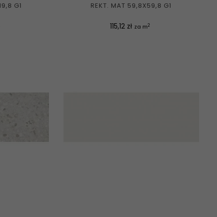
19,8 G1
REKT. MAT 59,8X59,8 G1
Cena
115,12 zł
2
za m