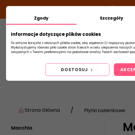
DODATKOWY RABAT Z KODEM:
NEWLOOK26
/
TUBADZI
Zgody
Szczegóły
Informacje dotyczące plików cookies
Płytki
Arm
Ta witryna korzysta z własnych plików cookie, aby zapewnić Ci najwyższy pozio
Wykorzystujemy również pliki cookie stron trzecich w celu ulepszenia naszych 
związanych z Twoimi preferencjami na podstawie analizy Twoich zachowań pod
DOSTOSUJ
AKCE
Strona Główna
Płytki Łazienkowe
M
Macchia