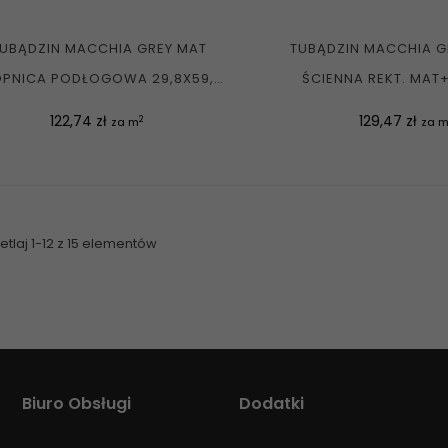
UBĄDZIN MACCHIA GREY MAT
TUBĄDZIN MACCHIA G
OPNICA PODŁOGOWA 29,8X59,8
ŚCIENNA REKT. MAT+
G1
Cena
Cena
122,74 zł
129,47 zł
2
za m
za 
tlaj 1-12 z 15 elementów
Biuro Obsługi
Dodatki