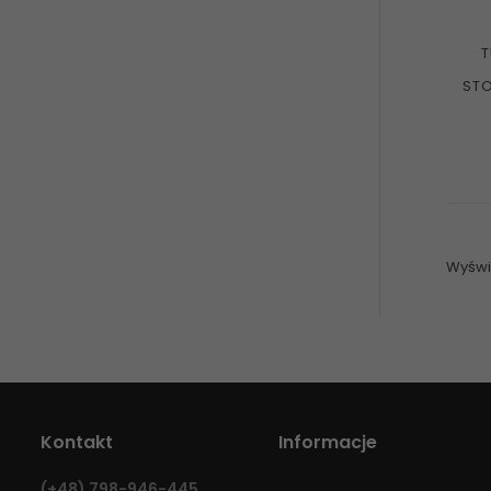
T
ST
Wyświe
Kontakt
Informacje
(+48)
798-946-445