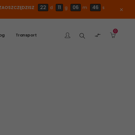
22
11
06
45
E ZAOSZCZĘDZISZ
d
g
m
s
close
0
Szukaj

og
Transport
produktu