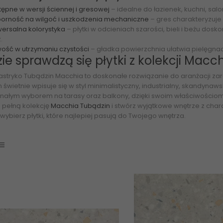
ępne w wersji ściennej i gresowej
– idealne do łazienek, kuchni, sal
orność na wilgoć i uszkodzenia mechaniczne
– gres charakteryzuje
wersalna kolorystyka
– płytki w odcieniach szarości, bieli i beżu do
.
wość w utrzymaniu czystości
– gładka powierzchnia ułatwia pielęgnac
ie sprawdzą się płytki z kolekcji Macc
 lastryko
Tubądzin Macchia
to doskonałe rozwiązanie do aranżacji za
 świetnie wpisuje się w styl minimalistyczny, industrialny, skandynaws
nałym wyborem na tarasy oraz balkony, dzięki swoim właściwości
 pełną kolekcję
Macchia Tubądzin
i stwórz wyjątkowe wnętrze z ch
 i wybierz płytki, które najlepiej pasują do Twojego wnętrza.