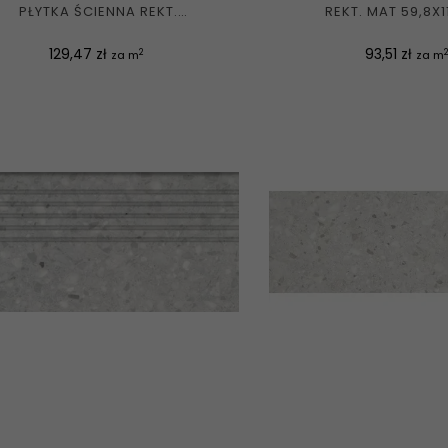
PŁYTKA ŚCIENNA REKT.
REKT. MAT 59,8X1
MAT+POŁYSK...
Cena
Cena
129,47 zł
93,51 zł
2
2
za m
za m