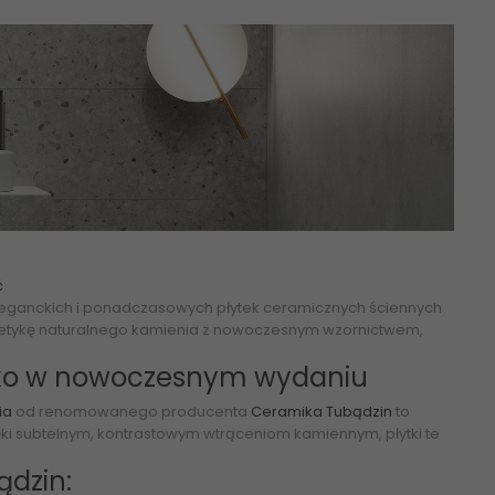
ć
leganckich i ponadczasowych płytek ceramicznych ściennych
ą estetykę naturalnego kamienia z nowoczesnym wzornictwem,
ryko w nowoczesnym wydaniu
ia
od renomowanego producenta
Ceramika Tubądzin
to
ęki subtelnym, kontrastowym wtrąceniom kamiennym, płytki te
ądzin: