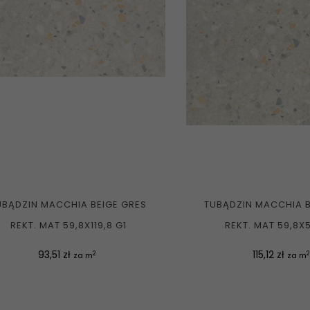
UBĄDZIN MACCHIA BEIGE GRES
TUBĄDZIN MACCHIA B
REKT. MAT 59,8X119,8 G1
REKT. MAT 59,8X5
Cena
Cena
93,51 zł
115,12 zł
2
2
za m
za m