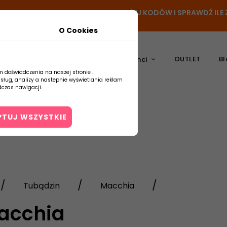
N
- DODAJ PRODUKT DO KOSZYKA, UŻYJ KODÓW I SPRAWDŹ IL
O Cookies
OUTLET
Bl
atura
Ceramika
Producenci
m doświadczenia na naszej stronie .
usług, analizy a nastepnie wyświetlania reklam
czas nawigacji.
PTUJ WSZYSTKIE
Kontakt
Tubądzin
Macchia
acchia