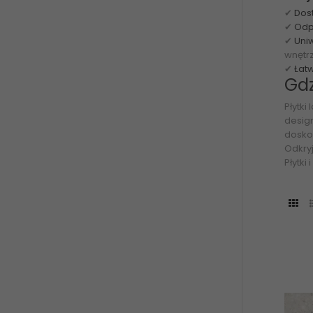
✔
Dost
✔
Odp
✔
Uni
wnętrz
✔
Łat
Gdz
Płytki
design
dosko
Odkryj
Płytki