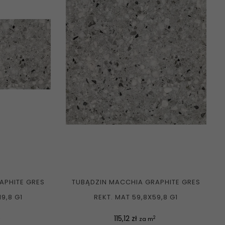
APHITE GRES
TUBĄDZIN MACCHIA GRAPHITE GRES
19,8 G1
REKT. MAT 59,8X59,8 G1
Cena
115,12 zł
2
za m