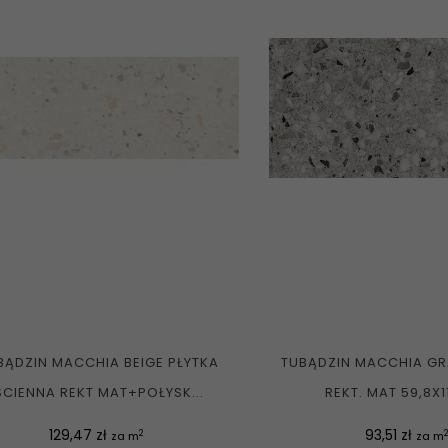
BĄDZIN MACCHIA BEIGE PŁYTKA
TUBĄDZIN MACCHIA GR
ŚCIENNA REKT MAT+POŁYSK...
REKT. MAT 59,8X1
Cena
Cena
129,47 zł
93,51 zł
2
2
za m
za m