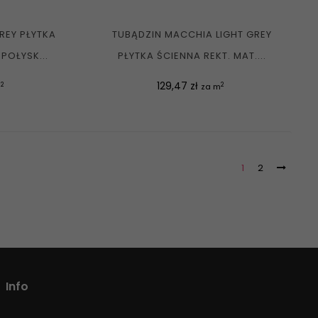
REY PŁYTKA
TUBĄDZIN MACCHIA LIGHT GREY
POŁYSK...
PŁYTKA ŚCIENNA REKT. MAT....
Cena
129,47 zł
2
2
m
za m
1
2
Info