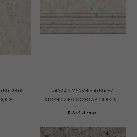
EIGE GRES
TUBĄDZIN MACCHIA BEIGE MAT
9,8 G1
STOPNICA PODŁOGOWA 29,8X59,8
G1
Cena
122,74 zł
2
za m