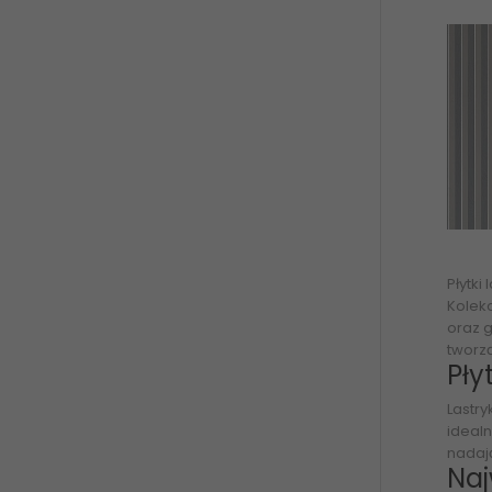
Płytki 
Kolek
oraz g
tworz
Pły
Lastry
idealn
nadają
Naj