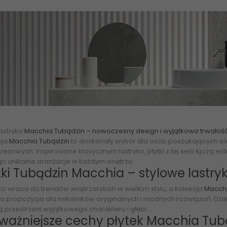
lastryko
Macchia Tubądzin – nowoczesny design i wyjątkowa trwałoś
cja
Macchia Tubądzin
to doskonały wybór dla osób poszukujących e
resowych. Inspirowane klasycznym lastryko, płytki z tej serii łącz
ąc unikalne aranżacje w każdym wnętrzu.
tki Tubądzin Macchia – stylowe last
ko wraca do trendów wnętrzarskich w wielkim stylu, a kolekcja
Macch
a propozycja dla miłośników oryginalnych i modnych rozwiązań. Dzi
 przestrzeni wyjątkowego charakteru i głębi.
ważniejsze cechy płytek Macchia Tub