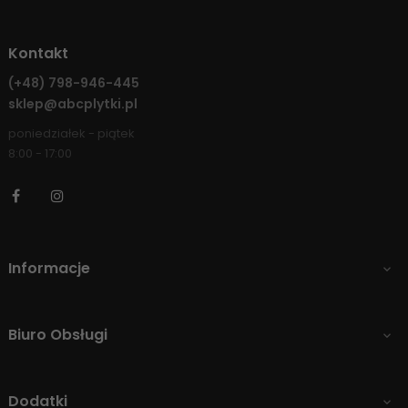
Kontakt
(+48)
798-946-445
sklep@abcplytki.pl
poniedziałek - piątek
8:00 - 17:00
Facebook
Instagram
Informacje

Biuro Obsługi

Dodatki
