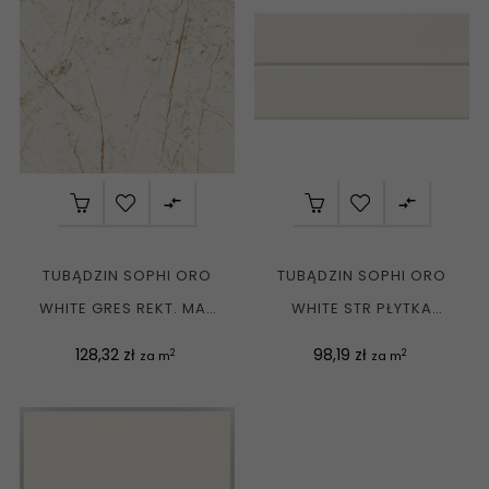


TUBĄDZIN SOPHI ORO
TUBĄDZIN SOPHI ORO
WHITE GRES REKT. MAT
WHITE STR PŁYTKA
59,8X59,8 G1
ŚCIENNA REKT. MAT...
Cena
Cena
128,32 zł
98,19 zł
2
2
za m
za m