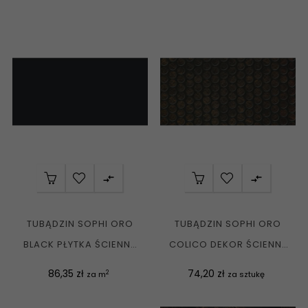


TUBĄDZIN SOPHI ORO
TUBĄDZIN SOPHI ORO
BLACK PŁYTKA ŚCIENNA
COLICO DEKOR ŚCIENNY
REKT. POŁYSK...
REKT. POŁYSK...
Cena
Cena
86,35 zł
74,20 zł
2
za m
za sztukę