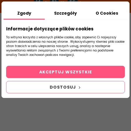
14
51
56
g
m
s
Zgody
Szczegóły
O Cookies
0
Szukaj
Informacje dotyczące plików cookies
Ta witryna korzysta z własnych plików cookie, aby zapewnić Ci najwyższy
poziom doświadczenia na naszej stronie . Wykorzystujemy również pliki cookie
stron trzecich w celu ulepszenia naszych usług, analizy a nastepnie
Strona Główna
Płytki Łazienkowe
Tubąd
wyświetlania reklam związanych z Twoimi preferencjami na podstawie
produktu
analizy Twoich zachowań podczas nawigacji.
Sophi Oro
AKCEPTUJ WSZYSTKIE
DOSTOSUJ
Płytki Sklep Ceramika Tubądzin Glazura Terakota Sophi
Oro 29,8X59,8 30x60 298x598 Sklep Internetowy z płytkami
Tubądzin - www.abcplytki.pl Płytki 30x60 298x598 598x298
60x30 - flizy, płytki ceramiczne łazienkowe, glazura terakota
esklep eplytki e-plytki elazienki
abcpłytki