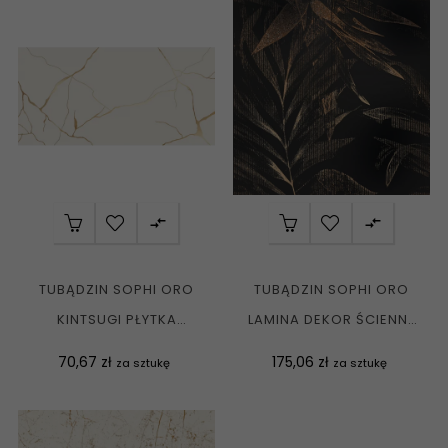


TUBĄDZIN SOPHI ORO
TUBĄDZIN SOPHI ORO
KINTSUGI PŁYTKA
LAMINA DEKOR ŚCIENNY
ŚCIENNA REKT....
2-ELEMENTOWY...
Cena
Cena
70,67 zł
175,06 zł
za sztukę
za sztukę