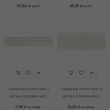
GRES REKT....
REKT. MAT....
Cena
Cena
132,84 zł
86,35 zł
2
2
za m
za m


TUBĄDZIN SOPHI ORO 1
TUBĄDZIN SOPHI ORO 2
LISTWA ŚCIENNA MAT.
LISTWA ŚCIENNA MAT.
6,2X29,8 G1
11,5X29,8 G1
Cena
Cena
17,18 zł
22,22 zł
za sztukę
za sztukę