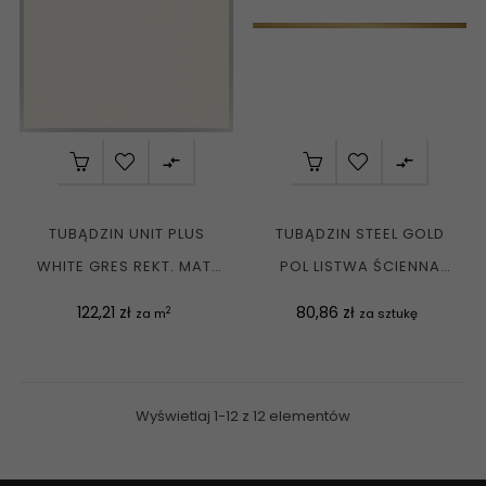


TUBĄDZIN UNIT PLUS
TUBĄDZIN STEEL GOLD
WHITE GRES REKT. MAT.
POL LISTWA ŚCIENNA
59,8X59,8 G1
2,3X89,8 G1
Cena
Cena
122,21 zł
80,86 zł
2
za m
za sztukę
Wyświetlaj 1-12 z 12 elementów