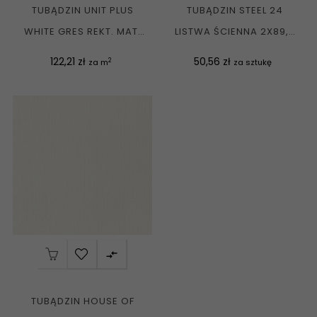
TUBĄDZIN UNIT PLUS
TUBĄDZIN STEEL 24
WHITE GRES REKT. MAT.
LISTWA ŚCIENNA 2X89,8
59,8X59,8 G1
G1
Cena
Cena
122,21 zł
50,56 zł
2
za m
za sztukę

TUBĄDZIN HOUSE OF