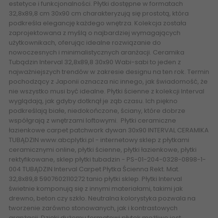
estetyce i funkcjonalności. Płytki dostępne w formatach
32,8x89,8 cm 30x90 cm charakteryzują się prostotą, która
podkreśla elegancję każdego wnętrza. Kolekcja została
zaprojektowana z myślą o najbardziej wymagających
użytkownikach, oferując idealne rozwiązanie do
nowoczesnych i minimalistycznych aranżacji. Ceramika
Tubądzin Interval 32,8x89,8 30x90 Wabi-sabi to jeden z
najważniejszych trendów w zakresie designu na ten rok. Termin
pochodzący z Japonii oznacza nic innego, jak świadomość, że
nie wszystko musi być idealne. Płytki ścienne z kolekcji Interval
wyglądają, jak gdyby dotknął je ząb czasu. Ich piękno
podkreślają białe, niedokończone, ściany, które dobrze
współgrają z wnętrzami loftowymi. Płytki ceramiczne
łazienkowe carpet patchwork dywan
30x90 INTERVAL CERAMIKA
TUBĄDZIN
www.abcplytki.pl
- internetowy sklep z płytkami
ceramicznymi online, płytki ścienne, płytki łazienkowe, płytki
rektyfikowane, sklep płytki tubadzin - PS-01-204-0328-0898-1-
004 TUBĄDZIN Interval Carpet Płytka Ścienna Rekt. Mat.
32,8x89,8 5907602110272 tanio płytki sklep. Płytki Interval
świetnie komponują się z innymi materiałami, takimi jak
drewno, beton czy szkło. Neutralna kolorystyka pozwala na
tworzenie zarówno stonowanych, jak i kontrastowych
aranżacji. Dzięki dużemu formatowi płytek możliwe jest