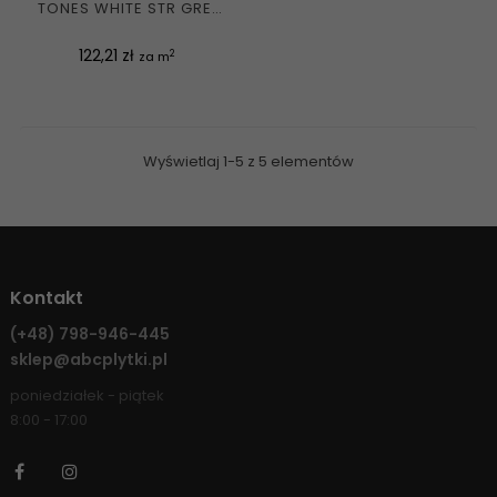
TONES WHITE STR GRES
REKT. MAT....
Cena
122,21 zł
2
za m
Wyświetlaj 1-5 z 5 elementów
Kontakt
(+48)
798-946-445
sklep@abcplytki.pl
poniedziałek - piątek
8:00 - 17:00
Facebook
Instagram