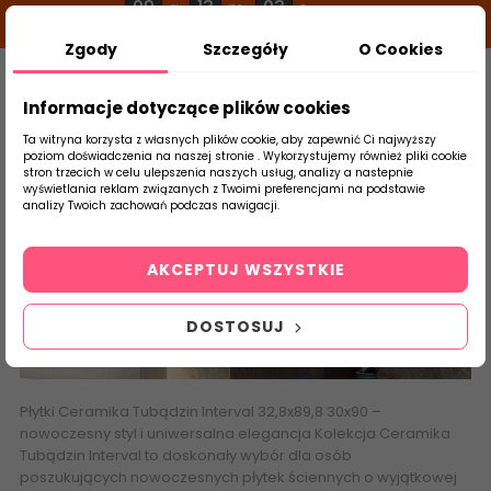
09
13
02
g
m
s
Zgody
Szczegóły
O Cookies
0
Szukaj
Informacje dotyczące plików cookies
Ta witryna korzysta z własnych plików cookie, aby zapewnić Ci najwyższy
poziom doświadczenia na naszej stronie . Wykorzystujemy również pliki cookie
stron trzecich w celu ulepszenia naszych usług, analizy a nastepnie
Strona Główna
Płytki Łazienkowe
Tubąd
wyświetlania reklam związanych z Twoimi preferencjami na podstawie
produktu
analizy Twoich zachowań podczas nawigacji.
Interval
AKCEPTUJ WSZYSTKIE
DOSTOSUJ
Płytki
Ceramika Tubądzin Interval 32,8x89,8 30x90
–
nowoczesny styl i uniwersalna elegancja Kolekcja Ceramika
Tubądzin Interval to doskonały wybór dla osób
poszukujących
nowoczesnych płytek ściennych
o wyjątkowej