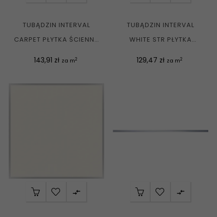
TUBĄDZIN INTERVAL
TUBĄDZIN INTERVAL
CARPET PŁYTKA ŚCIENNA
WHITE STR PŁYTKA
REKT. MAT....
ŚCIENNA REKT. MAT....
Cena
Cena
143,91 zł
129,47 zł
2
2
za m
za m

