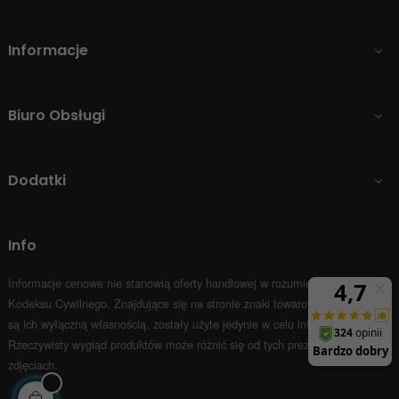
Informacje

Biuro Obsługi

Dodatki

Info
Informacje cenowe nie stanowią oferty handlowej w rozumieniu Art.66 par.1
Kodeksu Cywilnego.
Znajdujące się na stronie znaki towarowe i nazwy firm
są ich wyłączną własnością, zostały użyte jedynie w celu informacyjnym.
Rzeczywisty wygląd produktów może różnić się od tych prezentowanych na
zdjęciach.