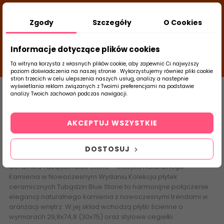
DODATKOWY RABAT Z KODEM:
NEWLOOK26
/
Zgody
Szczegóły
O Cookies
TUBADZIN
- DODAJ PRODUKT DO KOSZYKA, UŻYJ
25
KODÓW I SPRAWDŹ ILE ZAOSZCZĘDZISZ
d
close
Informacje dotyczące plików cookies
00
58
56
g
m
s
Ta witryna korzysta z własnych plików cookie, aby zapewnić Ci najwyższy
poziom doświadczenia na naszej stronie . Wykorzystujemy również pliki cookie
stron trzecich w celu ulepszenia naszych usług, analizy a nastepnie
Strona Główna
Płytki Łazienkowe
Tubąd
wyświetlania reklam związanych z Twoimi preferencjami na podstawie
analizy Twoich zachowań podczas nawigacji.
0
Blue Stone
Szukaj
AKCEPTUJ WSZYSTKIE
produktu
DOSTOSUJ
Ceramika Tubądzin Blue Stone
–
Klasyka Naturalnego
Kamienia
w Nowoczesnym Wydaniu
Kolekcja płytek
ceramicznych Tubądzin
Blue Stone to harmonijne połączenie
elegancji naturalnego kamienia z nowoczesnymi trendami w
aranżacji wnętrz. W jej skład wchodzą płytki ścienne o
wymiarach 29,8x74,8 (30x75) oraz stylowe cegiełki