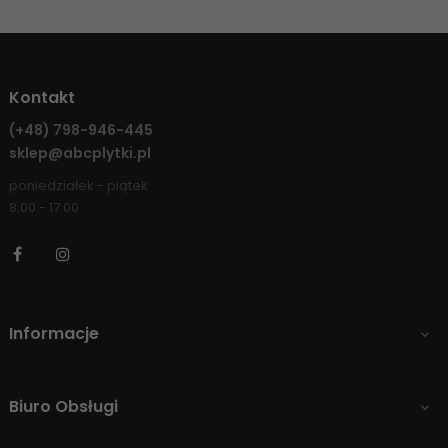
Kontakt
(+48)
798-946-445
sklep@abcplytki.pl
poniedziałek - piątek
8:00 - 17:00
Facebook
Instagram
Informacje

Biuro Obsługi
