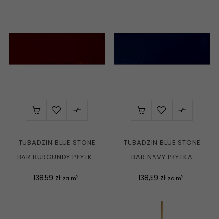


TUBĄDZIN BLUE STONE
TUBĄDZIN BLUE STONE
BAR BURGUNDY PŁYTKA
BAR NAVY PŁYTKA
ŚCIENNA REKT....
ŚCIENNA REKT. POŁYSK...
Cena
Cena
138,59 zł
138,59 zł
2
2
za m
za m