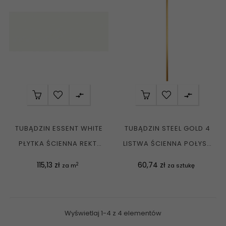


TUBĄDZIN ESSENT WHITE
TUBĄDZIN STEEL GOLD 4
PŁYTKA ŚCIENNA REKT.
LISTWA ŚCIENNA POŁYSK
POŁYSK...
74,8X1,5 G1
Cena
Cena
115,13 zł
60,74 zł
2
za m
za sztukę
Wyświetlaj 1-4 z 4 elementów