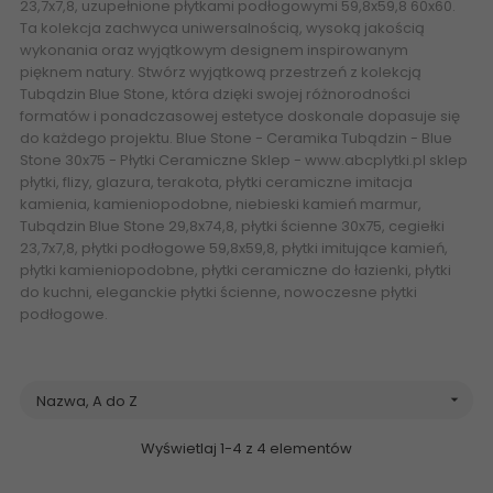
23,7x7,8,
uzupełnione płytkami podłogowymi
59,8x59,8 60x60.
Ta kolekcja zachwyca uniwersalnością, wysoką jakością
wykonania oraz wyjątkowym designem inspirowanym
pięknem natury. Stwórz wyjątkową przestrzeń z kolekcją
Tubądzin Blue Stone, która dzięki swojej różnorodności
formatów i ponadczasowej estetyce doskonale dopasuje się
do każdego projektu. Blue Stone - Ceramika Tubądzin - Blue
Stone 30x75 - Płytki Ceramiczne Sklep -
www.abcplytki.pl
sklep
płytki, flizy, glazura, terakota, płytki ceramiczne imitacja
kamienia, kamieniopodobne, niebieski kamień marmur,
Tubądzin Blue Stone 29,8x74,8, płytki ścienne 30x75, cegiełki
23,7x7,8, płytki podłogowe 59,8x59,8, płytki imitujące kamień,
płytki kamieniopodobne, płytki ceramiczne do łazienki, płytki
do kuchni, eleganckie płytki ścienne, nowoczesne płytki
podłogowe.
Nazwa, A do Z

Wyświetlaj 1-4 z 4 elementów