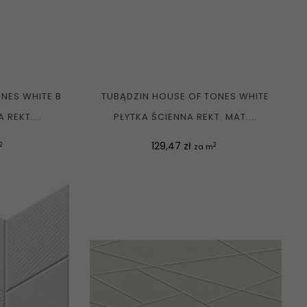
NES WHITE B
TUBĄDZIN HOUSE OF TONES WHITE
 REKT....
PŁYTKA ŚCIENNA REKT. MAT....
Cena
129,47 zł
2
2
za m