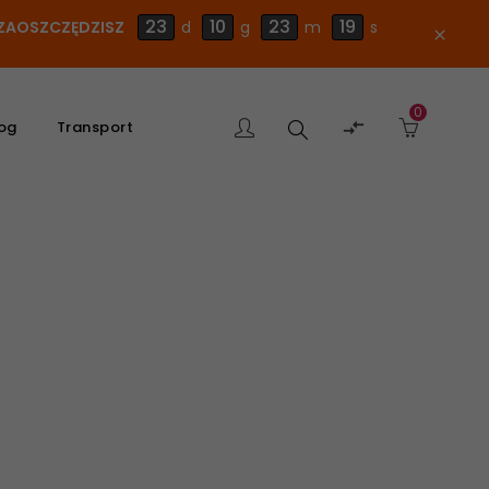
23
10
23
18
E ZAOSZCZĘDZISZ
d
g
m
s
close
0
Szukaj

og
Transport
produktu