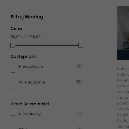
Filtruj Według
Cena
50,00 zł - 268,00 zł
Dostępność
Niedostępne
6
Kolek
Kolek
łazien
W magazynie
15
rozwią
występ
monoc
przepi
Klasa Ścieralności
Ta kol
Nie dotyczy
17
Dzięki
Dodaj 
się n