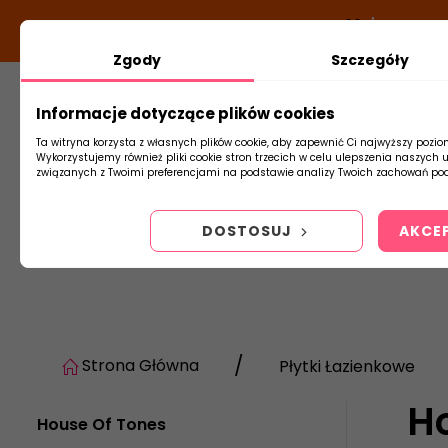
DODATKOWY RABAT Z KODEM:
NEWLOOK26
/
TUBADZI
Zgody
Szczegóły
Informacje dotyczące plików cookies
Płytki
Arm
Ta witryna korzysta z własnych plików cookie, aby zapewnić Ci najwyższy pozio
Wykorzystujemy również pliki cookie stron trzecich w celu ulepszenia naszych 
związanych z Twoimi preferencjami na podstawie analizy Twoich zachowań pod
DOSTOSUJ
AKCE
Strona Główna
Płytki Łazienkowe
H
House Of Tones