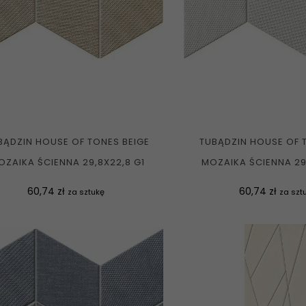
BĄDZIN HOUSE OF TONES BEIGE
TUBĄDZIN HOUSE OF 
OZAIKA ŚCIENNA 29,8X22,8 G1
MOZAIKA ŚCIENNA 29
Cena
Cena
60,74 zł
60,74 zł
za sztukę
za szt