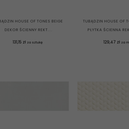
BĄDZIN HOUSE OF TONES BEIGE
TUBĄDZIN HOUSE OF T
DEKOR ŚCIENNY REKT....
PŁYTKA ŚCIENNA REKT
Cena
Cena
131,15 zł
129,47 zł
za sztukę
za 