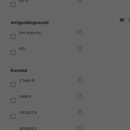
PEI 4
4
Antypoślizgowość
Nie dotyczy
17
R10
4
Rozmiar
2.3x89.8
3
2x89.8
1
29.8x22.8
3
32.8x89.8
10