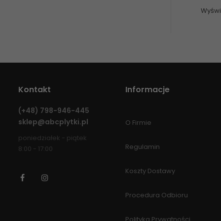
Wyświe
Kontakt
Informacje
(+48)
798-946-445
sklep@abcplytki.pl
O Firmie
poniedziałek - piątek
Regulamin
8:00 - 17:00
Koszty Dostawy
Facebook
Instagram
Procedura Odbioru
Polityka Prywatności