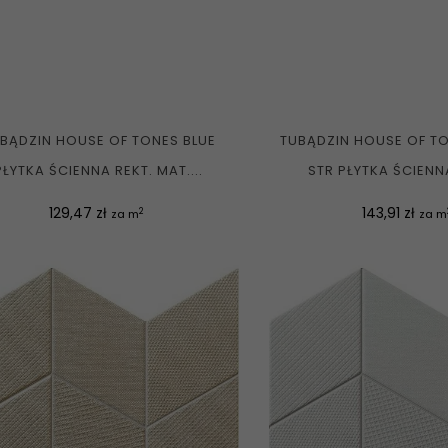
BĄDZIN HOUSE OF TONES BLUE
TUBĄDZIN HOUSE OF TO
PŁYTKA ŚCIENNA REKT. MAT....
STR PŁYTKA ŚCIENNA
Cena
Cena
129,47 zł
143,91 zł
2
za m
za m