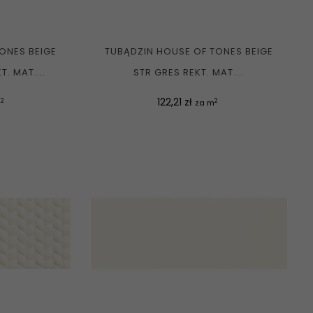
ONES BEIGE
TUBĄDZIN HOUSE OF TONES BEIGE
. MAT....
STR GRES REKT. MAT....
Cena
122,21 zł
2
2
m
za m