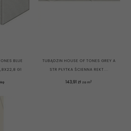
TONES BLUE
TUBĄDZIN HOUSE OF TONES GREY A
,8X22,8 G1
STR PŁYTKA ŚCIENNA REKT....
Cena
143,91 zł
2
ukę
za m