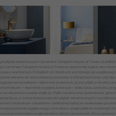
cja płytek łazienkowych
Ceramika Tubądzin House of Tones 32,8x89,8
cja
Ceramika Tubądzin House of Tones
to doskonały wybór dla miłośn
kowe o wymiarach 32,8x89,8 cm 30x90 cm wyróżniają się wyjątkową str
zanie idealne do stworzenia przestrzeni, w której harmonia i styl idą
ującej na mozaikach i dekorach ściennych, przez płytki o strukturze 
hromatyzm – elementy w pięciu kolorach –
bieli
, beżu, szarości, p
s na ultranowoczesne wnętrze. Płytki ceramiczne,
łazienkowe
, glazu
ekcja łączy w sobie funkcjonalność płytek ceramicznych z wyrafinow
 swoim neutralnym odcieniom i delikatnej fakturze doskonale sprawd
swojej łazience wyjątkowego charakteru dzięki płytkom ściennym, któ
ajnowszymi trendami wnętrzarskimi
i stwórz przestrzeń, która zachwy