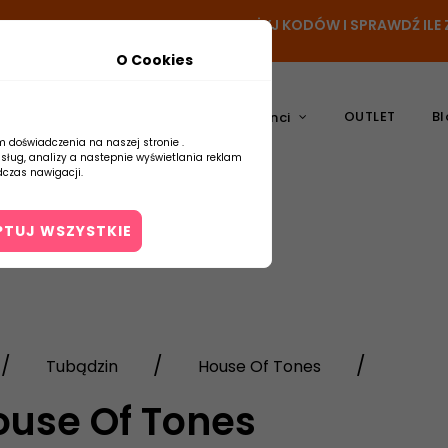
N
- DODAJ PRODUKT DO KOSZYKA, UŻYJ KODÓW I SPRAWDŹ IL
O Cookies
OUTLET
Bl
atura
Ceramika
Producenci
m doświadczenia na naszej stronie .
usług, analizy a nastepnie wyświetlania reklam
czas nawigacji.
PTUJ WSZYSTKIE
Kontakt
Tubądzin
House Of Tones
ouse Of Tones