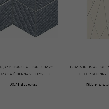
BĄDZIN HOUSE OF TONES NAVY
TUBĄDZIN HOUSE OF T
OZAIKA ŚCIENNA 29,8X22,8 G1
DEKOR ŚCIENNY RE
Cena
Cena
60,74 zł
131,15 zł
za sztukę
za sztu