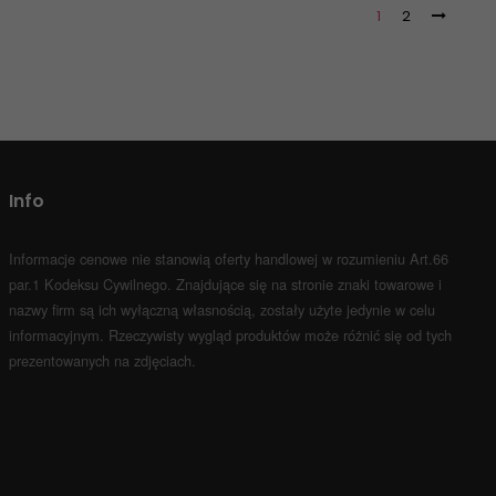
1
2
Info
Informacje cenowe nie stanowią oferty handlowej w rozumieniu Art.66
par.1 Kodeksu Cywilnego.
Znajdujące się na stronie znaki towarowe i
nazwy firm są ich wyłączną własnością, zostały użyte jedynie w celu
informacyjnym.
Rzeczywisty wygląd produktów może różnić się od tych
prezentowanych na zdjęciach.