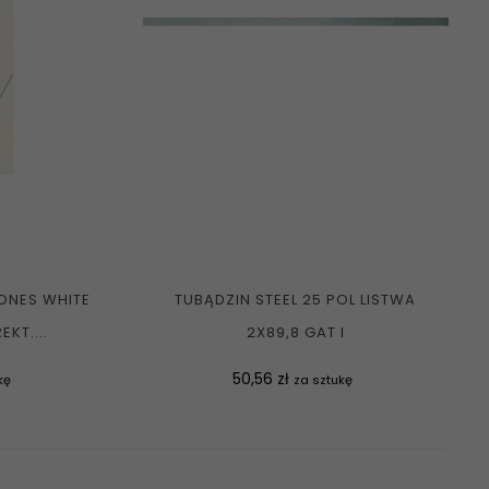
ONES WHITE
TUBĄDZIN STEEL 25 POL LISTWA
KT....
2X89,8 GAT I
Cena
50,56 zł
kę
za sztukę