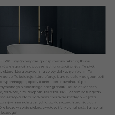
 30x90
– wyjątkowy design inspirowany teksturą tkanin.
ików elegancji i nowoczesnych aranżacji wnętrz. Te płytki
ukturą, która przypomina sploty delikatnych tkanin. To
 w parze. To kolekcja, która oferuje bardzo dużo - od geometrii
przypominającej sploty tkanin – len i bawełnę, aż po
rzydymionego niebieskiego oraz granatu. House of Tones to
ra, terakota, flizy, abcpłytki, 898x328 30x90
ceramika tubądzin
aną estetyką, która podkreśla charakter każdego wnętrza.
za się w minimalistycznych oraz klasycznych aranżacjach.
re łączą w sobie piękno, trwałość i funkcjonalność.
Zainspiruj
ci każdego!