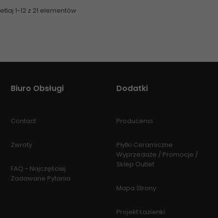
tlaj 1-12 z 21 elementów
Biuro Obsługi
Dodatki
Contact
Producenci
Zwroty
Płytki Ceramiczne
Wyprzedaże / Promocje /
Sklep Outlet
FAQ - Najczęściej
Zadawane Pytania
Mapa Strony
Projekt Łazienki