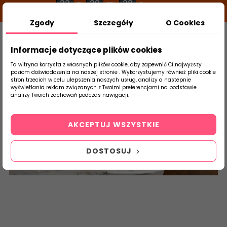
22
29
27
g
m
s
Zgody
Szczegóły
O Cookies
0
Szukaj
Informacje dotyczące plików cookies
Ta witryna korzysta z własnych plików cookie, aby zapewnić Ci najwyższy
poziom doświadczenia na naszej stronie . Wykorzystujemy również pliki cookie
stron trzecich w celu ulepszenia naszych usług, analizy a nastepnie
Strona Główna
Płytki Łazienkowe
Tubąd
wyświetlania reklam związanych z Twoimi preferencjami na podstawie
produktu
analizy Twoich zachowań podczas nawigacji.
Terraform
AKCEPTUJ WSZYSTKIE
DOSTOSUJ
płytki łazienki ceramiczne TUBĄDZIN terraform 30x60 298x598
598x298 - flizy glazura terakota tubadzin esklep eplytki e-plytki
łazienki ceramika łazienkowa
metalizowane
płytki ścienne
rektyfikowane online abcpłytki abcplytki kod rabatowy opinie o
sklepie z płytkami domino