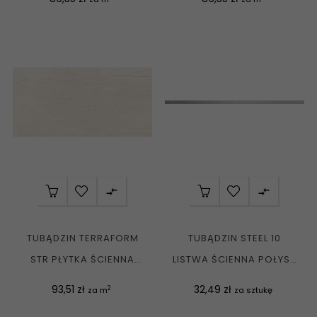


TUBĄDZIN TERRAFORM
TUBĄDZIN STEEL 10
STR PŁYTKA ŚCIENNA
LISTWA ŚCIENNA POŁYSK
REKT. MAT....
1,5X59,8 G1
Cena
Cena
93,51 zł
32,49 zł
2
za m
za sztukę