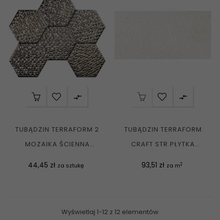


TUBĄDZIN TERRAFORM 2
TUBĄDZIN TERRAFORM
MOZAIKA ŚCIENNA
CRAFT STR PŁYTKA
POŁYSK 28,9X22,1 G1
ŚCIENNA REKT. MAT....
Cena
Cena
44,45 zł
93,51 zł
2
za sztukę
za m
Wyświetlaj 1-12 z 12 elementów