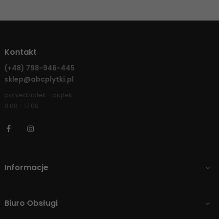
Kontakt
(+48)
798-946-445
sklep@abcplytki.pl
poniedziałek - piątek
8:00 - 17:00
Facebook
Instagram
Informacje

Biuro Obsługi
