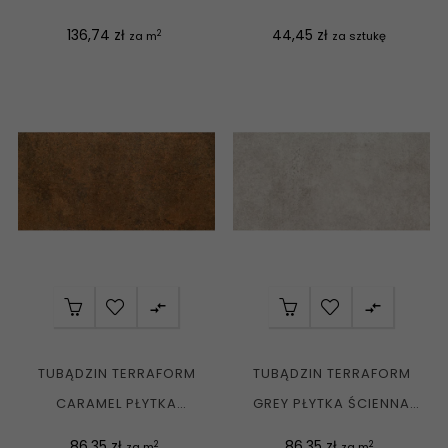
59,8X59,8 G1
POŁYSK 28,9X22,1 G1
Cena
Cena
136,74 zł
44,45 zł
2
za m
za sztukę


TUBĄDZIN TERRAFORM
TUBĄDZIN TERRAFORM
CARAMEL PŁYTKA
GREY PŁYTKA ŚCIENNA
ŚCIENNA REKT. MAT....
REKT. MAT....
Cena
Cena
86,35 zł
86,35 zł
2
2
za m
za m