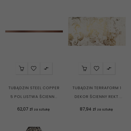


TUBĄDZIN STEEL COPPER
TUBĄDZIN TERRAFORM 1
5 POL LISTWA ŚCIENNA
DEKOR ŚCIENNY REKT.
POŁYSK 2X59,8 G1
MAT. 29,8X59,8 G1
Cena
Cena
62,07 zł
87,94 zł
za sztukę
za sztukę