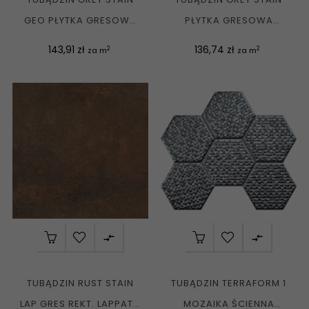
GEO PŁYTKA GRESOWA
PŁYTKA GRESOWA
PODŁOGOWA REKT....
PODŁOGOWA REKT.
Cena
Cena
143,91 zł
136,74 zł
2
2
za m
za m
LAP...


TUBĄDZIN RUST STAIN
TUBĄDZIN TERRAFORM 1
LAP GRES REKT. LAPPATO
MOZAIKA ŚCIENNA